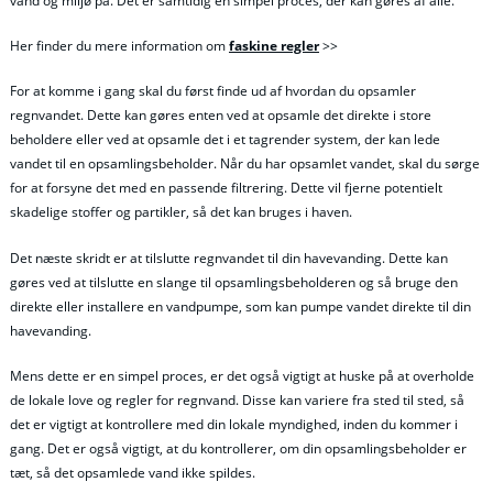
vand og miljø på. Det er samtidig en simpel proces, der kan gøres af alle.
Her finder du mere information om
faskine regler
>>
For at komme i gang skal du først finde ud af hvordan du opsamler
regnvandet. Dette kan gøres enten ved at opsamle det direkte i store
beholdere eller ved at opsamle det i et tagrender system, der kan lede
vandet til en opsamlingsbeholder. Når du har opsamlet vandet, skal du sørge
for at forsyne det med en passende filtrering. Dette vil fjerne potentielt
skadelige stoffer og partikler, så det kan bruges i haven.
Det næste skridt er at tilslutte regnvandet til din havevanding. Dette kan
gøres ved at tilslutte en slange til opsamlingsbeholderen og så bruge den
direkte eller installere en vandpumpe, som kan pumpe vandet direkte til din
havevanding.
Mens dette er en simpel proces, er det også vigtigt at huske på at overholde
de lokale love og regler for regnvand. Disse kan variere fra sted til sted, så
det er vigtigt at kontrollere med din lokale myndighed, inden du kommer i
gang. Det er også vigtigt, at du kontrollerer, om din opsamlingsbeholder er
tæt, så det opsamlede vand ikke spildes.