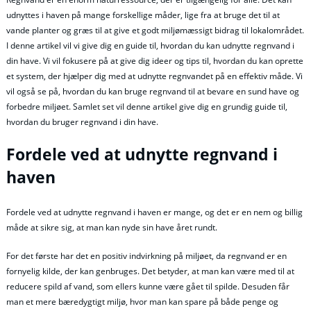
udnyttes i haven på mange forskellige måder, lige fra at bruge det til at
vande planter og græs til at give et godt miljømæssigt bidrag til lokalområdet.
I denne artikel vil vi give dig en guide til, hvordan du kan udnytte regnvand i
din have. Vi vil fokusere på at give dig ideer og tips til, hvordan du kan oprette
et system, der hjælper dig med at udnytte regnvandet på en effektiv måde. Vi
vil også se på, hvordan du kan bruge regnvand til at bevare en sund have og
forbedre miljøet. Samlet set vil denne artikel give dig en grundig guide til,
hvordan du bruger regnvand i din have.
Fordele ved at udnytte regnvand i
haven
Fordele ved at udnytte regnvand i haven er mange, og det er en nem og billig
måde at sikre sig, at man kan nyde sin have året rundt.
For det første har det en positiv indvirkning på miljøet, da regnvand er en
fornyelig kilde, der kan genbruges. Det betyder, at man kan være med til at
reducere spild af vand, som ellers kunne være gået til spilde. Desuden får
man et mere bæredygtigt miljø, hvor man kan spare på både penge og