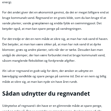
energi.
For det andet giver det en økonomisk gevinst, da det er meget billigere end at
bruge kommunalt vand. Regnvand er en gratis kilde, som du kan bruge til at
vande planter, vande græsplænen og endda fylde en swimmingpool. Det
betyder også, at man kan spare penge på vandregningen.
For det tredje er det en nem måde at sikre sig, at man har nok vand til haven.
Det betyder, at man kan være sikker på, at man har nok vand til at dyrke
blomster, græs og andre planter, selv når der er tørke. Desuden kan man
undgå de ulemper, der kan være forbundet med at bruge kommunalt vand,
såsom manglende fleksibilitet og fordyrende afgifter.
Alt i alt er regnvand et godt valg for dem, der ønsker at udnytte en
bæredygtig vandkilde og spare penge på samme tid. Det er en nem og billig
måde at sikre sig, at man kan nyde sin have året rundt.
Sådan udnytter du regnvandet
Udnyttelse af regnvand i din have er en glimrende måde at spare penge,