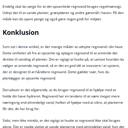
Endelig skal du sørge for at det opsamlede regnvand bruges regelmæssigt.
Udnyt det til at vande planter, græsplæner og andre gøremål i haven. På den
måde kan du spare penge og også gøre noget godt for miljøet.
Konklusion
Som set i denne artikel, er der mange måder at udnytte regnvand i din have.
Dette omfatter alt fra at opsamle og oplagre regnvand til at anvende det
direkte til vanding af planter. Det er vigtigt at huske på, at uanset hvordan du
vælger at anvende regnvand, så er det en god idé at investere i et system,
der er designet til at håndtere regnvand. Dette gælder især, hvis du
planlægger at opsamle regnvand.
Derudover er det afgørende, at du bruger regnvand til at hjælpe med at
holde din have hydreret. Regnvand har en tendens til at være meget mere
næringsrig end almindeligt vand, hvilket vil hjælpe med at sikre, at planterne
får det, de har brug for.
Sidst, men ikke mindst, er det vigtigt at huske at regnvand ikke skal bruges
alene. Det er stadig vigtigt at vande planterne med almindeligt vand, hvis det