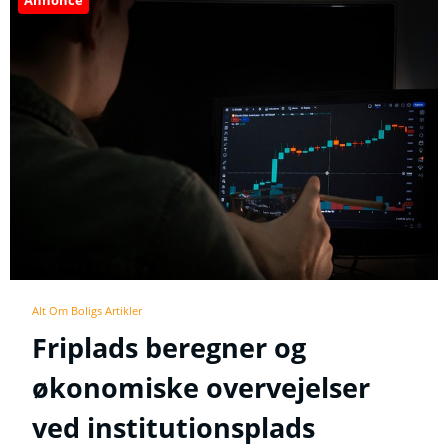
Annonce
Alt Om Boligs Artikler
Friplads beregner og
økonomiske overvejelser
ved institutionsplads