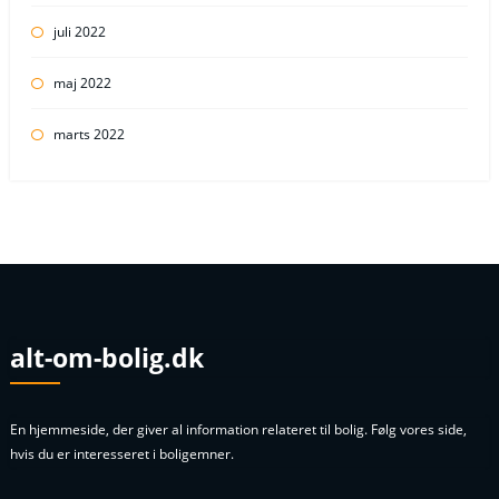
juli 2022
maj 2022
marts 2022
alt-om-bolig.dk
En hjemmeside, der giver al information relateret til bolig. Følg vores side,
hvis du er interesseret i boligemner.