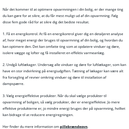
Når det kommer til at optimere opvarmningen i din bolig, er der mange ting
du kan gøre for at sikre, at du får mest muligt ud af din opvarmning. Følg
disse fem gode råd for at sikre dig det bedste resultat.
1. Få en energikontrol. At få en energikontrol giver dig en detaljeret analyse
af, hvor meget energi der bruges til opvarmning af din bolig, og hvordan du
kan optimere den. Det kan omfatte ting som at opdatere vinduer og døre,
isolere vægge og lofter og få installeret en effektiv varmeanlæg.
2. Undgå luftlækager. Undersøg alle vinduer og døre for luftlækager, som kan
have en stor indvirkning på energiudgiften. Tætning af lækager kan være alt
fra forsegling af revner omkring vinduer og døre til installation af
dampspærre.
3. Vælg energieffektive produkter. Når du skal vælge produkter til
opvarmning af boligen, så vælg produkter, der er energieffektive. Jo mere
effektive produkterne er, jo mindre energi bruges der på opvarmning, hvilket
kan bidrage til at reducere energiregningen.
Her finder du mere information om
pillebrændeovn
.