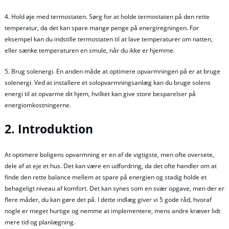
4. Hold øje med termostaten. Sørg for at holde termostaten på den rette
temperatur, da det kan spare mange penge på energiregningen. For
eksempel kan du indstille termostaten til at lave temperaturer om natten,
eller sænke temperaturen en smule, når du ikke er hjemme.
5. Brug solenergi. En anden måde at optimere opvarmningen på er at bruge
solenergi. Ved at installere et solopvarmningsanlæg kan du bruge solens
energi til at opvarme dit hjem, hvilket kan give store besparelser på
energiomkostningerne.
2. Introduktion
At optimere boligens opvarmning er en af de vigtigste, men ofte oversete,
dele af at eje et hus. Det kan være en udfordring, da det ofte handler om at
finde den rette balance mellem at spare på energien og stadig holde et
behageligt niveau af komfort. Det kan synes som en svær opgave, men der er
flere måder, du kan gøre det på. I dette indlæg giver vi 5 gode råd, hvoraf
nogle er meget hurtige og nemme at implementere, mens andre kræver lidt
mere tid og planlægning.