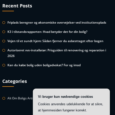
Recent Posts
Friplads beregner og økonomiske overvejelser ved institutionsplads
K3 i tilstandsrapporten: Hvad betyder det for din bolig?
Vejen til et sundt hjem: Sådan fjerner du asbesttaget efter bogen
Autoriseret vvs-installatør: Prisguiden til renovering og reparation i
2026
Kan du købe bolig uden boligadvokat? For og imod
Categories
Vi bruger kun nødvendige cookies
Alt Om Boligs Artikler
Cookies anvendes udelukkende for at sikre,
at hjemmesiden fungerer korrekt.