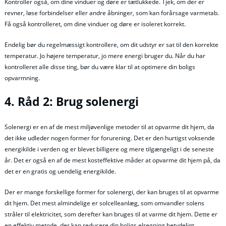
Kontroller også, om dine vinduer og døre er tætlukkede. Tjek, om der er
revner, løse forbindelser eller andre åbninger, som kan forårsage varmetab.
Få også kontrolleret, om dine vinduer og døre er isoleret korrekt.
Endelig bør du regelmæssigt kontrollere, om dit udstyr er sat til den korrekte
temperatur. Jo højere temperatur, jo mere energi bruger du. Når du har
kontrolleret alle disse ting, bør du være klar til at optimere din boligs
opvarmning.
4. Råd 2: Brug solenergi
Solenergi er en af de mest miljøvenlige metoder til at opvarme dit hjem, da
det ikke udleder nogen former for forurening. Det er den hurtigst voksende
energikilde i verden og er blevet billigere og mere tilgængeligt i de seneste
år. Det er også en af de mest kosteffektive måder at opvarme dit hjem på, da
det er en gratis og uendelig energikilde.
Der er mange forskellige former for solenergi, der kan bruges til at opvarme
dit hjem. Det mest almindelige er solcelleanlæg, som omvandler solens
stråler til elektricitet, som derefter kan bruges til at varme dit hjem. Dette er
en effektiv metode, der kan reducere din boligs elregning betydeligt.