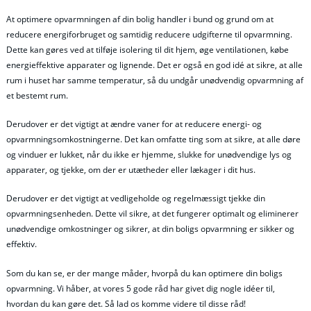
At optimere opvarmningen af din bolig handler i bund og grund om at
reducere energiforbruget og samtidig reducere udgifterne til opvarmning.
Dette kan gøres ved at tilføje isolering til dit hjem, øge ventilationen, købe
energieffektive apparater og lignende. Det er også en god idé at sikre, at alle
rum i huset har samme temperatur, så du undgår unødvendig opvarmning af
et bestemt rum.
Derudover er det vigtigt at ændre vaner for at reducere energi- og
opvarmningsomkostningerne. Det kan omfatte ting som at sikre, at alle døre
og vinduer er lukket, når du ikke er hjemme, slukke for unødvendige lys og
apparater, og tjekke, om der er utætheder eller lækager i dit hus.
Derudover er det vigtigt at vedligeholde og regelmæssigt tjekke din
opvarmningsenheden. Dette vil sikre, at det fungerer optimalt og eliminerer
unødvendige omkostninger og sikrer, at din boligs opvarmning er sikker og
effektiv.
Som du kan se, er der mange måder, hvorpå du kan optimere din boligs
opvarmning. Vi håber, at vores 5 gode råd har givet dig nogle idéer til,
hvordan du kan gøre det. Så lad os komme videre til disse råd!