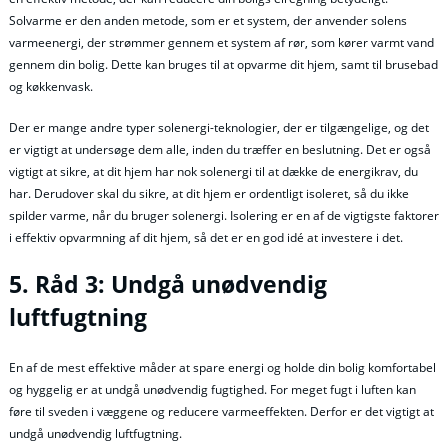
Solvarme er den anden metode, som er et system, der anvender solens
varmeenergi, der strømmer gennem et system af rør, som kører varmt vand
gennem din bolig. Dette kan bruges til at opvarme dit hjem, samt til brusebad
og køkkenvask.
Der er mange andre typer solenergi-teknologier, der er tilgængelige, og det
er vigtigt at undersøge dem alle, inden du træffer en beslutning. Det er også
vigtigt at sikre, at dit hjem har nok solenergi til at dække de energikrav, du
har. Derudover skal du sikre, at dit hjem er ordentligt isoleret, så du ikke
spilder varme, når du bruger solenergi. Isolering er en af de vigtigste faktorer
i effektiv opvarmning af dit hjem, så det er en god idé at investere i det.
5. Råd 3: Undgå unødvendig
luftfugtning
En af de mest effektive måder at spare energi og holde din bolig komfortabel
og hyggelig er at undgå unødvendig fugtighed. For meget fugt i luften kan
føre til sveden i væggene og reducere varmeeffekten. Derfor er det vigtigt at
undgå unødvendig luftfugtning.