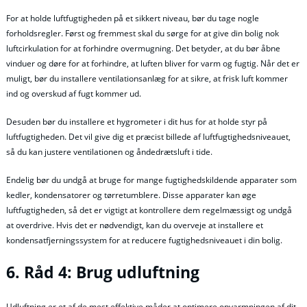
For at holde luftfugtigheden på et sikkert niveau, bør du tage nogle
forholdsregler. Først og fremmest skal du sørge for at give din bolig nok
luftcirkulation for at forhindre overmugning. Det betyder, at du bør åbne
vinduer og døre for at forhindre, at luften bliver for varm og fugtig. Når det er
muligt, bør du installere ventilationsanlæg for at sikre, at frisk luft kommer
ind og overskud af fugt kommer ud.
Desuden bør du installere et hygrometer i dit hus for at holde styr på
luftfugtigheden. Det vil give dig et præcist billede af luftfugtighedsniveauet,
så du kan justere ventilationen og åndedrætsluft i tide.
Endelig bør du undgå at bruge for mange fugtighedskildende apparater som
kedler, kondensatorer og tørretumblere. Disse apparater kan øge
luftfugtigheden, så det er vigtigt at kontrollere dem regelmæssigt og undgå
at overdrive. Hvis det er nødvendigt, kan du overveje at installere et
kondensatfjerningssystem for at reducere fugtighedsniveauet i din bolig.
6. Råd 4: Brug udluftning
Udluftning er et af de mest effektive måder at optimere opvarmningen af dit