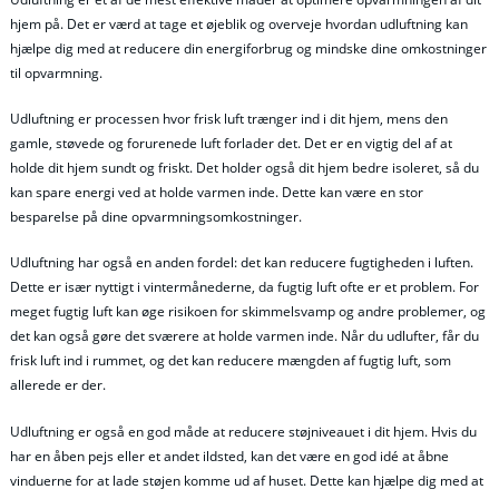
hjem på. Det er værd at tage et øjeblik og overveje hvordan udluftning kan
hjælpe dig med at reducere din energiforbrug og mindske dine omkostninger
til opvarmning.
Udluftning er processen hvor frisk luft trænger ind i dit hjem, mens den
gamle, støvede og forurenede luft forlader det. Det er en vigtig del af at
holde dit hjem sundt og friskt. Det holder også dit hjem bedre isoleret, så du
kan spare energi ved at holde varmen inde. Dette kan være en stor
besparelse på dine opvarmningsomkostninger.
Udluftning har også en anden fordel: det kan reducere fugtigheden i luften.
Dette er især nyttigt i vintermånederne, da fugtig luft ofte er et problem. For
meget fugtig luft kan øge risikoen for skimmelsvamp og andre problemer, og
det kan også gøre det sværere at holde varmen inde. Når du udlufter, får du
frisk luft ind i rummet, og det kan reducere mængden af fugtig luft, som
allerede er der.
Udluftning er også en god måde at reducere støjniveauet i dit hjem. Hvis du
har en åben pejs eller et andet ildsted, kan det være en god idé at åbne
vinduerne for at lade støjen komme ud af huset. Dette kan hjælpe dig med at