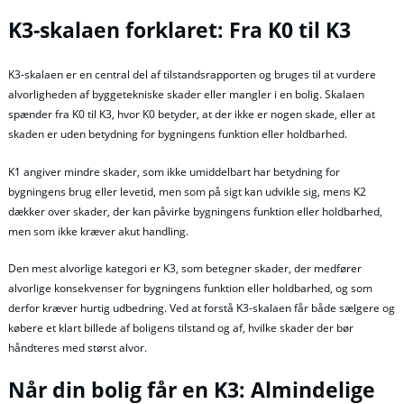
K3-skalaen forklaret: Fra K0 til K3
K3-skalaen er en central del af tilstandsrapporten og bruges til at vurdere
alvorligheden af byggetekniske skader eller mangler i en bolig. Skalaen
spænder fra K0 til K3, hvor K0 betyder, at der ikke er nogen skade, eller at
skaden er uden betydning for bygningens funktion eller holdbarhed.
K1 angiver mindre skader, som ikke umiddelbart har betydning for
bygningens brug eller levetid, men som på sigt kan udvikle sig, mens K2
dækker over skader, der kan påvirke bygningens funktion eller holdbarhed,
men som ikke kræver akut handling.
Den mest alvorlige kategori er K3, som betegner skader, der medfører
alvorlige konsekvenser for bygningens funktion eller holdbarhed, og som
derfor kræver hurtig udbedring. Ved at forstå K3-skalaen får både sælgere og
købere et klart billede af boligens tilstand og af, hvilke skader der bør
håndteres med størst alvor.
Når din bolig får en K3: Almindelige