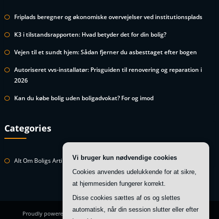
Friplads beregner og økonomiske overvejelser ved institutionsplads
K3 i tilstandsrapporten: Hvad betyder det for din bolig?
Vejen til et sundt hjem: Sådan fjerner du asbesttaget efter bogen
Autoriseret vvs-installatør: Prisguiden til renovering og reparation i
2026
Kan du købe bolig uden boligadvokat? For og imod
Categories
Vi bruger kun nødvendige cookies
Alt Om Boligs Artikler
Cookies anvendes udelukkende for at sikre,
at hjemmesiden fungerer korrekt.
Disse cookies sættes af os og slettes
automatisk, når din session slutter eller efter
Proudly powered by
WordPress
| Theme:
HoneyBee
by SpiceThemes