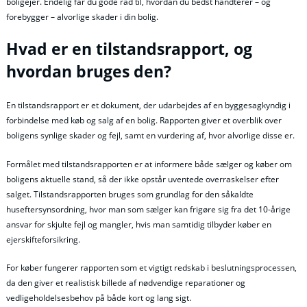
boligejer. Endelig får du gode råd til, hvordan du bedst håndterer – og
forebygger – alvorlige skader i din bolig.
Hvad er en tilstandsrapport, og
hvordan bruges den?
En tilstandsrapport er et dokument, der udarbejdes af en byggesagkyndig i
forbindelse med køb og salg af en bolig. Rapporten giver et overblik over
boligens synlige skader og fejl, samt en vurdering af, hvor alvorlige disse er.
Formålet med tilstandsrapporten er at informere både sælger og køber om
boligens aktuelle stand, så der ikke opstår uventede overraskelser efter
salget. Tilstandsrapporten bruges som grundlag for den såkaldte
huseftersynsordning, hvor man som sælger kan frigøre sig fra det 10-årige
ansvar for skjulte fejl og mangler, hvis man samtidig tilbyder køber en
ejerskifteforsikring.
For køber fungerer rapporten som et vigtigt redskab i beslutningsprocessen,
da den giver et realistisk billede af nødvendige reparationer og
vedligeholdelsesbehov på både kort og lang sigt.