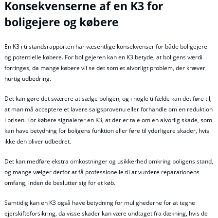
Konsekvenserne af en K3 for
boligejere og købere
En K3 i tilstandsrapporten har væsentlige konsekvenser for både boligejere
og potentielle købere. For boligejeren kan en K3 betyde, at boligens værdi
forringes, da mange købere vil se det som et alvorligt problem, der kræver
hurtig udbedring.
Det kan gøre det sværere at sælge boligen, og i nogle tilfælde kan det føre til,
at man må acceptere et lavere salgsprovenu eller forhandle om en reduktion
i prisen. For købere signalerer en K3, at der er tale om en alvorlig skade, som
kan have betydning for boligens funktion eller føre til yderligere skader, hvis
ikke den bliver udbedret.
Det kan medføre ekstra omkostninger og usikkerhed omkring boligens stand,
og mange vælger derfor at få professionelle til at vurdere reparationens
omfang, inden de beslutter sig for et køb.
Samtidig kan en K3 også have betydning for mulighederne for at tegne
ejerskifteforsikring, da visse skader kan være undtaget fra dækning, hvis de