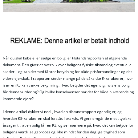
Når du skal købe eller sælge en bolig, er tilstandsrapporten et afgørende
dokument. Den giver et overblik over boligens fysiske tilstand og eventuelle
skader – og kan dermed få stor betydning for både prisforhandlinger og det
videre ejerskab. I rapporten støder mange på de såkaldte K-karakterer, hvor
især en K3 kan vække bekymring: Hvad betyder det egentlig, hvis ens bolig
får denne vurdering? Og hvilke konsekvenser har det for både nuværende og
kommende ejere?
I denne artikel dykker vi ned i, hvad en tilstandsrapport egentlig er, og
hvordan K3-karakteren skal forstås i praksis. Vi gennemgår de mest typiske
årsager til, at en bolig får en K3, og ser nærmere på, hvad det kan betyde for
boligens værdi, salgsproces og ikke mindst for den daglige tryghed som