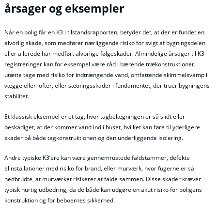
årsager og eksempler
Når en bolig får en K3 i tilstandsrapporten, betyder det, at der er fundet en
alvorlig skade, som medfører nærliggende risiko for svigt af bygningsdelen
eller allerede har medført alvorlige følgeskader. Almindelige årsager til K3-
registreringer kan for eksempel være råd i bærende trækonstruktioner,
utætte tage med risiko for indtrængende vand, omfattende skimmelsvamp i
vægge eller lofter, eller sætningsskader i fundamentet, der truer bygningens
stabilitet.
Et klassisk eksempel er et tag, hvor tagbelægningen er så slidt eller
beskadiget, at der kommer vand ind i huset, hvilket kan føre til yderligere
skader på både tagkonstruktionen og den underliggende isolering.
Andre typiske K3’ere kan være gennemrustede faldstammer, defekte
elinstallationer med risiko for brand, eller murværk, hvor fugerne er så
nedbrudte, at murværket risikerer at falde sammen. Disse skader kræver
typisk hurtig udbedring, da de både kan udgøre en akut risiko for boligens
konstruktion og for beboernes sikkerhed.