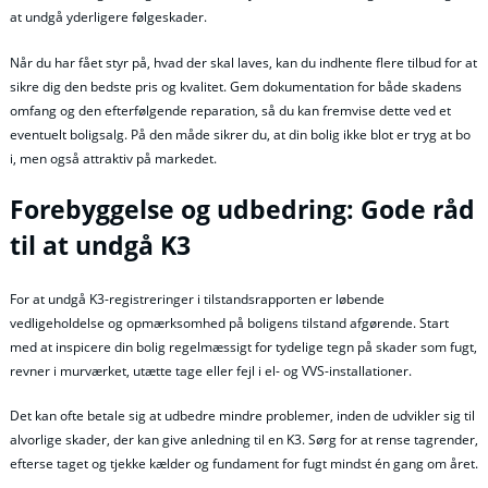
at undgå yderligere følgeskader.
Når du har fået styr på, hvad der skal laves, kan du indhente flere tilbud for at
sikre dig den bedste pris og kvalitet. Gem dokumentation for både skadens
omfang og den efterfølgende reparation, så du kan fremvise dette ved et
eventuelt boligsalg. På den måde sikrer du, at din bolig ikke blot er tryg at bo
i, men også attraktiv på markedet.
Forebyggelse og udbedring: Gode råd
til at undgå K3
For at undgå K3-registreringer i tilstandsrapporten er løbende
vedligeholdelse og opmærksomhed på boligens tilstand afgørende. Start
med at inspicere din bolig regelmæssigt for tydelige tegn på skader som fugt,
revner i murværket, utætte tage eller fejl i el- og VVS-installationer.
Det kan ofte betale sig at udbedre mindre problemer, inden de udvikler sig til
alvorlige skader, der kan give anledning til en K3. Sørg for at rense tagrender,
efterse taget og tjekke kælder og fundament for fugt mindst én gang om året.