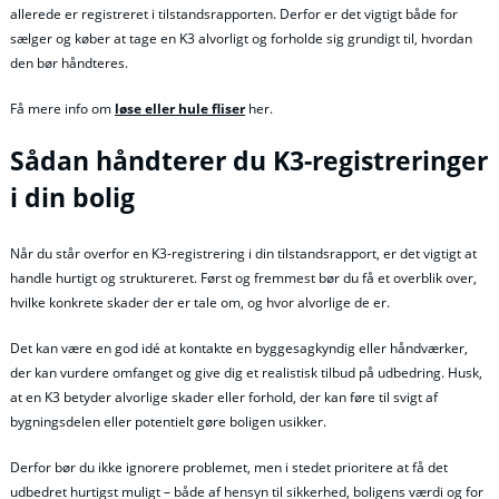
allerede er registreret i tilstandsrapporten. Derfor er det vigtigt både for
sælger og køber at tage en K3 alvorligt og forholde sig grundigt til, hvordan
den bør håndteres.
Få mere info om
løse eller hule fliser
her.
Sådan håndterer du K3-registreringer
i din bolig
Når du står overfor en K3-registrering i din tilstandsrapport, er det vigtigt at
handle hurtigt og struktureret. Først og fremmest bør du få et overblik over,
hvilke konkrete skader der er tale om, og hvor alvorlige de er.
Det kan være en god idé at kontakte en byggesagkyndig eller håndværker,
der kan vurdere omfanget og give dig et realistisk tilbud på udbedring. Husk,
at en K3 betyder alvorlige skader eller forhold, der kan føre til svigt af
bygningsdelen eller potentielt gøre boligen usikker.
Derfor bør du ikke ignorere problemet, men i stedet prioritere at få det
udbedret hurtigst muligt – både af hensyn til sikkerhed, boligens værdi og for