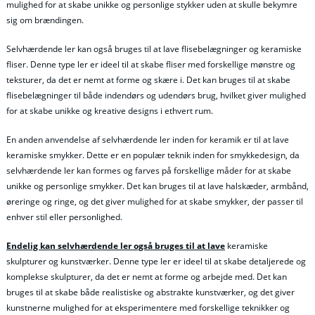
mulighed for at skabe unikke og personlige stykker uden at skulle bekymre
sig om brændingen.
Selvhærdende ler kan også bruges til at lave flisebelægninger og keramiske
fliser. Denne type ler er ideel til at skabe fliser med forskellige mønstre og
teksturer, da det er nemt at forme og skære i. Det kan bruges til at skabe
flisebelægninger til både indendørs og udendørs brug, hvilket giver mulighed
for at skabe unikke og kreative designs i ethvert rum.
En anden anvendelse af selvhærdende ler inden for keramik er til at lave
keramiske smykker. Dette er en populær teknik inden for smykkedesign, da
selvhærdende ler kan formes og farves på forskellige måder for at skabe
unikke og personlige smykker. Det kan bruges til at lave halskæder, armbånd,
øreringe og ringe, og det giver mulighed for at skabe smykker, der passer til
enhver stil eller personlighed.
Endelig kan selvhærdende ler også bruges til at lave
keramiske
skulpturer og kunstværker. Denne type ler er ideel til at skabe detaljerede og
komplekse skulpturer, da det er nemt at forme og arbejde med. Det kan
bruges til at skabe både realistiske og abstrakte kunstværker, og det giver
kunstnerne mulighed for at eksperimentere med forskellige teknikker og