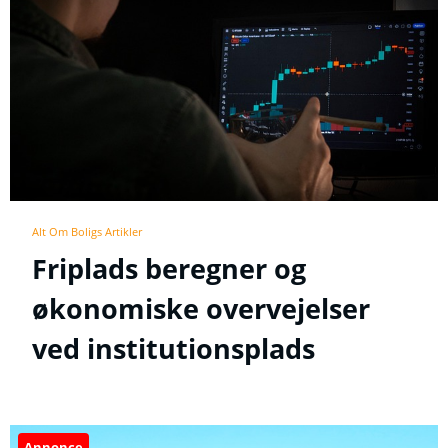
Alt Om Boligs Artikler
Friplads beregner og
økonomiske overvejelser
ved institutionsplads
Annonce