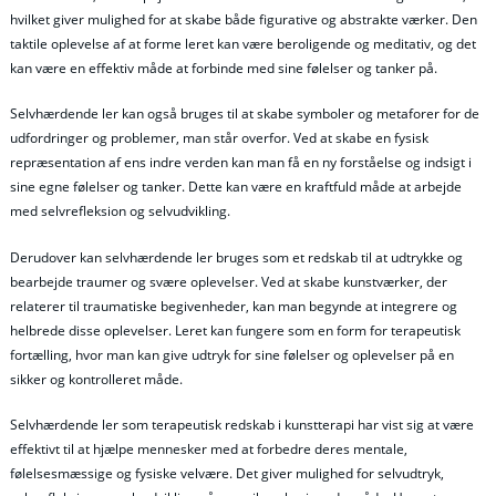
hvilket giver mulighed for at skabe både figurative og abstrakte værker. Den
taktile oplevelse af at forme leret kan være beroligende og meditativ, og det
kan være en effektiv måde at forbinde med sine følelser og tanker på.
Selvhærdende ler kan også bruges til at skabe symboler og metaforer for de
udfordringer og problemer, man står overfor. Ved at skabe en fysisk
repræsentation af ens indre verden kan man få en ny forståelse og indsigt i
sine egne følelser og tanker. Dette kan være en kraftfuld måde at arbejde
med selvrefleksion og selvudvikling.
Derudover kan selvhærdende ler bruges som et redskab til at udtrykke og
bearbejde traumer og svære oplevelser. Ved at skabe kunstværker, der
relaterer til traumatiske begivenheder, kan man begynde at integrere og
helbrede disse oplevelser. Leret kan fungere som en form for terapeutisk
fortælling, hvor man kan give udtryk for sine følelser og oplevelser på en
sikker og kontrolleret måde.
Selvhærdende ler som terapeutisk redskab i kunstterapi har vist sig at være
effektivt til at hjælpe mennesker med at forbedre deres mentale,
følelsesmæssige og fysiske velvære. Det giver mulighed for selvudtryk,