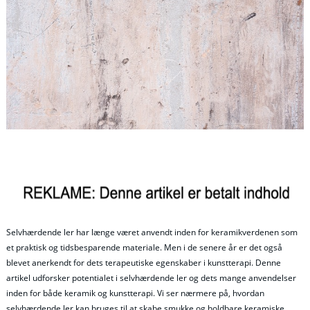
Selvhærdende ler har længe været anvendt inden for keramikverdenen som
et praktisk og tidsbesparende materiale. Men i de senere år er det også
blevet anerkendt for dets terapeutiske egenskaber i kunstterapi. Denne
artikel udforsker potentialet i selvhærdende ler og dets mange anvendelser
inden for både keramik og kunstterapi. Vi ser nærmere på, hvordan
selvhærdende ler kan bruges til at skabe smukke og holdbare keramiske