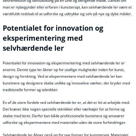
selvrefleksion og selvudvikling på en unik og berigende måde. Uanset om
man er nybegynder eller erfaren i kunstterapi, kan selvhærdende ler være et
værdifuldt redskab til at udforske og udtrykke sig selv på nye og dybe måder.
Potentialet for innovation og
eksperimentering med
selvhærdende ler
Potentialet for innovation og eksperimentering med selvhærdende ler er
enormt. Denne type ler åbner op for utallige muligheder inden for kunst,
design og forskning. Ved at eksperimentere med selvhærdende ler kan
kunstnere og designere skabe unikke og innovative værker, der bryder med
traditionelle former og teknikker.
En af de store fordele ved selvhærdende ler er, at det er let at arbejde med.
Det kræver ikke nogen specielle teknikker eller værktøjer for at forme og
skabe med leret. Derfor kan både professionelle kunstnere og amatører
udforske og eksperimentere med materialet uden de store forhindringer.
Selvhærdende ler åbner også op for nye former for kunstterapi. Materialet