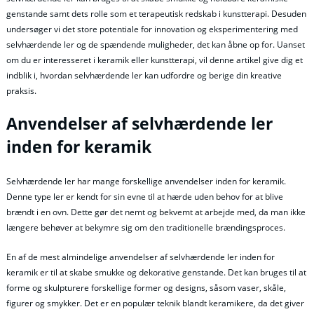
genstande samt dets rolle som et terapeutisk redskab i kunstterapi. Desuden
undersøger vi det store potentiale for innovation og eksperimentering med
selvhærdende ler og de spændende muligheder, det kan åbne op for. Uanset
om du er interesseret i keramik eller kunstterapi, vil denne artikel give dig et
indblik i, hvordan selvhærdende ler kan udfordre og berige din kreative
praksis.
Anvendelser af selvhærdende ler
inden for keramik
Selvhærdende ler har mange forskellige anvendelser inden for keramik.
Denne type ler er kendt for sin evne til at hærde uden behov for at blive
brændt i en ovn. Dette gør det nemt og bekvemt at arbejde med, da man ikke
længere behøver at bekymre sig om den traditionelle brændingsproces.
En af de mest almindelige anvendelser af selvhærdende ler inden for
keramik er til at skabe smukke og dekorative genstande. Det kan bruges til at
forme og skulpturere forskellige former og designs, såsom vaser, skåle,
figurer og smykker. Det er en populær teknik blandt keramikere, da det giver