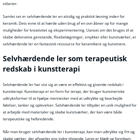
stilarter.
Samlet set er selvhærdende ler en alsidig og praktisk løsning inden for
keramik. Dets evne til at hærde uden brug af en ovn åbner op for mange
muligheder for kreativitet og eksperimentering. Uanset om det bruges til at
skabe dekorative genstande, flisebelægninger, smykker eller kunstværker, er
selvhærdende ler en fantastisk ressource for keramikere og kunstnere.
Selvhærdende ler som terapeutisk
redskab i kunstterapi
Selvhærdende ler har vist sig at være et effektivt og givende redskab i
kunstterapi. Kunstterapi er en form for terapi, der bruger kunstneriske
udtryksformer til at hjælpe mennesker med at udtrykke og bearbejde
følelser, tanker og oplevelser. Selvhærdende ler tilbyder en unik mulighed for
at arbejde med materialer og skabe kunstværker, der kan være både
terapeutiske og helbredende.
Når man bruger selvhærdende ler i kunstterapi, kan man udtrykke sig frit og
skabe værker, der afspejler ens indre tilstande. Leret er blødt og formbart,