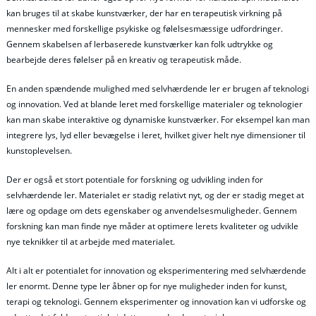
kan bruges til at skabe kunstværker, der har en terapeutisk virkning på
mennesker med forskellige psykiske og følelsesmæssige udfordringer.
Gennem skabelsen af lerbaserede kunstværker kan folk udtrykke og
bearbejde deres følelser på en kreativ og terapeutisk måde.
En anden spændende mulighed med selvhærdende ler er brugen af teknologi
og innovation. Ved at blande leret med forskellige materialer og teknologier
kan man skabe interaktive og dynamiske kunstværker. For eksempel kan man
integrere lys, lyd eller bevægelse i leret, hvilket giver helt nye dimensioner til
kunstoplevelsen.
Der er også et stort potentiale for forskning og udvikling inden for
selvhærdende ler. Materialet er stadig relativt nyt, og der er stadig meget at
lære og opdage om dets egenskaber og anvendelsesmuligheder. Gennem
forskning kan man finde nye måder at optimere lerets kvaliteter og udvikle
nye teknikker til at arbejde med materialet.
Alt i alt er potentialet for innovation og eksperimentering med selvhærdende
ler enormt. Denne type ler åbner op for nye muligheder inden for kunst,
terapi og teknologi. Gennem eksperimenter og innovation kan vi udforske og