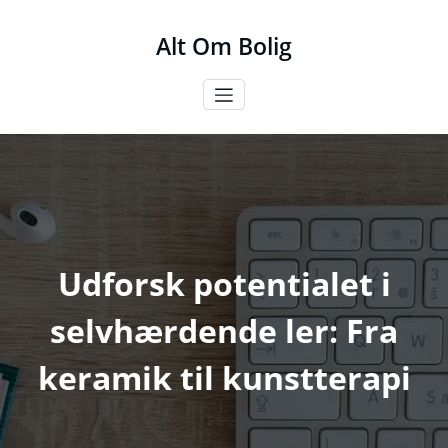
Videre
til
Alt Om Bolig
indhold
Udforsk potentialet i
selvhærdende ler: Fra
keramik til kunstterapi