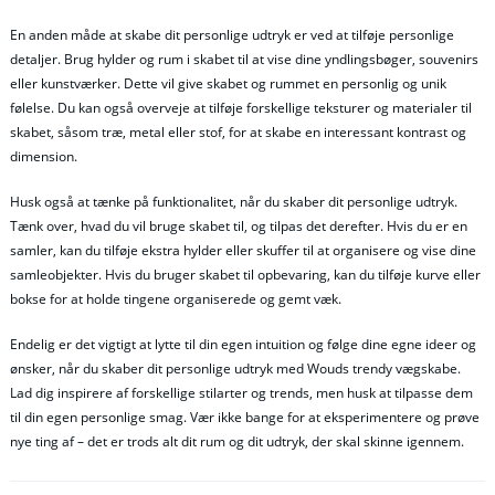
En anden måde at skabe dit personlige udtryk er ved at tilføje personlige
detaljer. Brug hylder og rum i skabet til at vise dine yndlingsbøger, souvenirs
eller kunstværker. Dette vil give skabet og rummet en personlig og unik
følelse. Du kan også overveje at tilføje forskellige teksturer og materialer til
skabet, såsom træ, metal eller stof, for at skabe en interessant kontrast og
dimension.
Husk også at tænke på funktionalitet, når du skaber dit personlige udtryk.
Tænk over, hvad du vil bruge skabet til, og tilpas det derefter. Hvis du er en
samler, kan du tilføje ekstra hylder eller skuffer til at organisere og vise dine
samleobjekter. Hvis du bruger skabet til opbevaring, kan du tilføje kurve eller
bokse for at holde tingene organiserede og gemt væk.
Endelig er det vigtigt at lytte til din egen intuition og følge dine egne ideer og
ønsker, når du skaber dit personlige udtryk med Wouds trendy vægskabe.
Lad dig inspirere af forskellige stilarter og trends, men husk at tilpasse dem
til din egen personlige smag. Vær ikke bange for at eksperimentere og prøve
nye ting af – det er trods alt dit rum og dit udtryk, der skal skinne igennem.