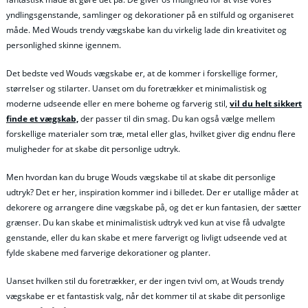
yndlingsgenstande, samlinger og dekorationer på en stilfuld og organiseret
måde. Med Wouds trendy vægskabe kan du virkelig lade din kreativitet og
personlighed skinne igennem.
Det bedste ved Wouds vægskabe er, at de kommer i forskellige former,
størrelser og stilarter. Uanset om du foretrækker et minimalistisk og
moderne udseende eller en mere boheme og farverig stil,
vil du helt sikkert
finde et vægskab,
der passer til din smag. Du kan også vælge mellem
forskellige materialer som træ, metal eller glas, hvilket giver dig endnu flere
muligheder for at skabe dit personlige udtryk.
Men hvordan kan du bruge Wouds vægskabe til at skabe dit personlige
udtryk? Det er her, inspiration kommer ind i billedet. Der er utallige måder at
dekorere og arrangere dine vægskabe på, og det er kun fantasien, der sætter
grænser. Du kan skabe et minimalistisk udtryk ved kun at vise få udvalgte
genstande, eller du kan skabe et mere farverigt og livligt udseende ved at
fylde skabene med farverige dekorationer og planter.
Uanset hvilken stil du foretrækker, er der ingen tvivl om, at Wouds trendy
vægskabe er et fantastisk valg, når det kommer til at skabe dit personlige