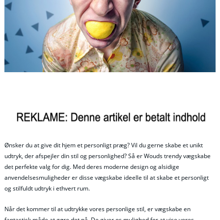
Ønsker du at give dit hjem et personligt præg? Vil du gerne skabe et unikt
udtryk, der afspejler din stil og personlighed? Så er Wouds trendy vægskabe
det perfekte valg for dig. Med deres moderne design og alsidige
anvendelsesmuligheder er disse vægskabe ideelle til at skabe et personligt
og stilfuldt udtryk i ethvert rum.
Når det kommer til at udtrykke vores personlige stil, er vægskabe en
fantastisk måde at gøre det på. De giver os mulighed for at vise vores