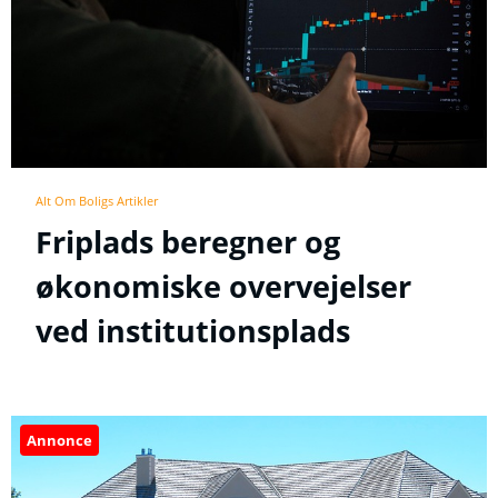
Alt Om Boligs Artikler
Friplads beregner og
økonomiske overvejelser
ved institutionsplads
Annonce