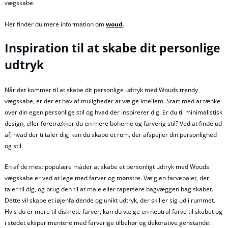
vægskabe.
Her finder du mere information om
woud
.
Inspiration til at skabe dit personlige
udtryk
Når det kommer til at skabe dit personlige udtryk med Wouds trendy
vægskabe, er der et hav af muligheder at vælge imellem. Start med at tænke
over din egen personlige stil og hvad der inspirerer dig. Er du til minimalistisk
design, eller foretrækker du en mere boheme og farverig stil? Ved at finde ud
af, hvad der tiltaler dig, kan du skabe et rum, der afspejler din personlighed
og stil.
En af de mest populære måder at skabe et personligt udtryk med Wouds
vægskabe er ved at lege med farver og mønstre. Vælg en farvepalet, der
taler til dig, og brug den til at male eller tapetsere bagvæggen bag skabet.
Dette vil skabe et iøjenfaldende og unikt udtryk, der skiller sig ud i rummet.
Hvis du er mere til diskrete farver, kan du vælge en neutral farve til skabet og
i stedet eksperimentere med farverige tilbehør og dekorative genstande.