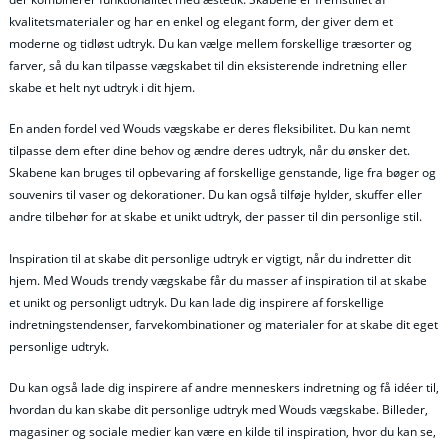
kvalitetsmaterialer og har en enkel og elegant form, der giver dem et
moderne og tidløst udtryk. Du kan vælge mellem forskellige træsorter og
farver, så du kan tilpasse vægskabet til din eksisterende indretning eller
skabe et helt nyt udtryk i dit hjem.
En anden fordel ved Wouds vægskabe er deres fleksibilitet. Du kan nemt
tilpasse dem efter dine behov og ændre deres udtryk, når du ønsker det.
Skabene kan bruges til opbevaring af forskellige genstande, lige fra bøger og
souvenirs til vaser og dekorationer. Du kan også tilføje hylder, skuffer eller
andre tilbehør for at skabe et unikt udtryk, der passer til din personlige stil.
Inspiration til at skabe dit personlige udtryk er vigtigt, når du indretter dit
hjem. Med Wouds trendy vægskabe får du masser af inspiration til at skabe
et unikt og personligt udtryk. Du kan lade dig inspirere af forskellige
indretningstendenser, farvekombinationer og materialer for at skabe dit eget
personlige udtryk.
Du kan også lade dig inspirere af andre menneskers indretning og få idéer til,
hvordan du kan skabe dit personlige udtryk med Wouds vægskabe. Billeder,
magasiner og sociale medier kan være en kilde til inspiration, hvor du kan se,