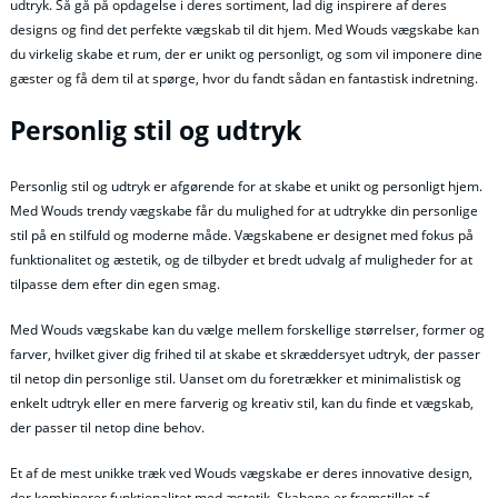
udtryk. Så gå på opdagelse i deres sortiment, lad dig inspirere af deres
designs og find det perfekte vægskab til dit hjem. Med Wouds vægskabe kan
du virkelig skabe et rum, der er unikt og personligt, og som vil imponere dine
gæster og få dem til at spørge, hvor du fandt sådan en fantastisk indretning.
Personlig stil og udtryk
Personlig stil og udtryk er afgørende for at skabe et unikt og personligt hjem.
Med Wouds trendy vægskabe får du mulighed for at udtrykke din personlige
stil på en stilfuld og moderne måde. Vægskabene er designet med fokus på
funktionalitet og æstetik, og de tilbyder et bredt udvalg af muligheder for at
tilpasse dem efter din egen smag.
Med Wouds vægskabe kan du vælge mellem forskellige størrelser, former og
farver, hvilket giver dig frihed til at skabe et skræddersyet udtryk, der passer
til netop din personlige stil. Uanset om du foretrækker et minimalistisk og
enkelt udtryk eller en mere farverig og kreativ stil, kan du finde et vægskab,
der passer til netop dine behov.
Et af de mest unikke træk ved Wouds vægskabe er deres innovative design,
der kombinerer funktionalitet med æstetik. Skabene er fremstillet af