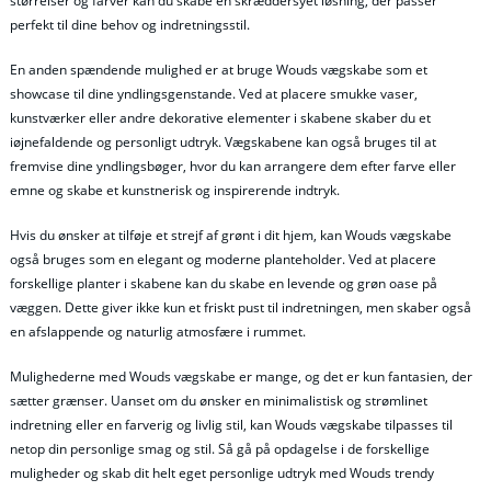
størrelser og farver kan du skabe en skræddersyet løsning, der passer
perfekt til dine behov og indretningsstil.
En anden spændende mulighed er at bruge Wouds vægskabe som et
showcase til dine yndlingsgenstande. Ved at placere smukke vaser,
kunstværker eller andre dekorative elementer i skabene skaber du et
iøjnefaldende og personligt udtryk. Vægskabene kan også bruges til at
fremvise dine yndlingsbøger, hvor du kan arrangere dem efter farve eller
emne og skabe et kunstnerisk og inspirerende indtryk.
Hvis du ønsker at tilføje et strejf af grønt i dit hjem, kan Wouds vægskabe
også bruges som en elegant og moderne planteholder. Ved at placere
forskellige planter i skabene kan du skabe en levende og grøn oase på
væggen. Dette giver ikke kun et friskt pust til indretningen, men skaber også
en afslappende og naturlig atmosfære i rummet.
Mulighederne med Wouds vægskabe er mange, og det er kun fantasien, der
sætter grænser. Uanset om du ønsker en minimalistisk og strømlinet
indretning eller en farverig og livlig stil, kan Wouds vægskabe tilpasses til
netop din personlige smag og stil. Så gå på opdagelse i de forskellige
muligheder og skab dit helt eget personlige udtryk med Wouds trendy