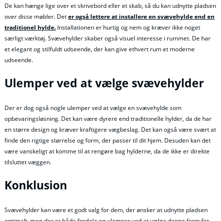
De kan hænge lige over et skrivebord eller et skab, så du kan udnytte pladsen
over disse møbler. Det
er også lettere at installere en svævehylde end en
traditionel hylde.
Installationen er hurtig og nem og kræver ikke noget
særligt værktøj. Svævehylder skaber også visuel interesse i rummet. De har
et elegant og stilfuldt udseende, der kan give ethvert rum et moderne
udseende.
Ulemper ved at vælge svævehylder
Der er dog også nogle ulemper ved at vælge en svævehylde som
opbevaringsløsning. Det kan være dyrere end traditionelle hylder, da de har
en større design og kræver kraftigere vægbeslag. Det kan også være svært at
finde den rigtige størrelse og form, der passer til dit hjem. Desuden kan det
være vanskeligt at komme til at rengøre bag hylderne, da de ikke er direkte
tilsluttet væggen.
Konklusion
Svævehylder kan være et godt valg for dem, der ønsker at udnytte pladsen
optimalt, men der er både fordele og ulemper ved at vælge denne form for