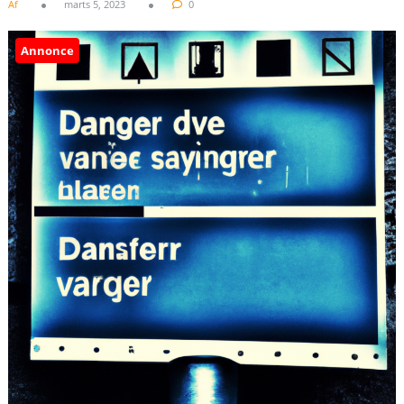
Af
marts 5, 2023
0
Annonce