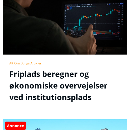
Alt Om Boligs Artikler
Friplads beregner og
økonomiske overvejelser
ved institutionsplads
Annonce