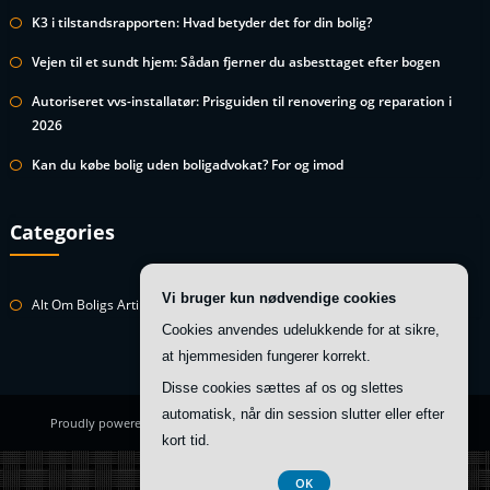
K3 i tilstandsrapporten: Hvad betyder det for din bolig?
Vejen til et sundt hjem: Sådan fjerner du asbesttaget efter bogen
Autoriseret vvs-installatør: Prisguiden til renovering og reparation i
2026
Kan du købe bolig uden boligadvokat? For og imod
Categories
Vi bruger kun nødvendige cookies
Alt Om Boligs Artikler
Cookies anvendes udelukkende for at sikre,
at hjemmesiden fungerer korrekt.
Disse cookies sættes af os og slettes
automatisk, når din session slutter eller efter
Proudly powered by
WordPress
| Theme:
HoneyBee
by SpiceThemes
kort tid.
Registreringsnummer 374 077 39
OK