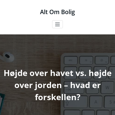
Videre
til
Alt Om Bolig
indhold
Højde over havet vs. højde
over jorden – hvad er
forskellen?