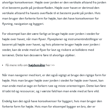
alvorlige konsekvenser. Højde over jorden er den vertikale afstand fra jorden
til et bestemt punkt på jordoverfladen. Højde over havet er derimod den
vertikale afstand fra havets overflade til et bestemt punkt på jorden. Hvis
man bruger den forkerte form for højde, kan det have konsekvenser for
flyvning, navigation og byggeri.
For eksempel kan det være farligt at bruge højde over jorden i stedet for
højde over havet, når man flyver. Flyveplaner og instrumentindstillinger er
baseret på højde over havet, og hvis piloterne bruger højde over jorden i
stedet, kan de ende med at flyve for lavt og risikere at kollidere med
terrænet. Dette kan desværre føre til alvorlige ulykker.
Få mere info om
højdemåler
her >>
Når man navigerer med kort, er det også vigtigt at bruge den rigtige form for
højde. Hvis man bruger højde over jorden i stedet for højde over havet, kan
man ende med at tage en forkert rute og miste orienteringen. Dette kan føre
til tabt tid og ressourcer, og i værste fald kan man ende med at fare vild.
Endelig kan det også have konsekvenser for byggeri, hvis man bruger den
forkerte form for højde. Hvis man for eksempel bygger en bro, der er