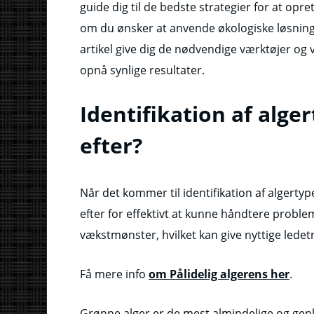
guide dig til de bedste strategier for at opr
om du ønsker at anvende økologiske løsninger
artikel give dig de nødvendige værktøjer og 
opnå synlige resultater.
Identifikation af alge
efter?
Når det kommer til identifikation af algertype
efter for effektivt at kunne håndtere problem
vækstmønster, hvilket kan give nyttige ledetrå
Få mere info
om Pålidelig algerens her
.
Grønne alger er de mest almindelige og gen