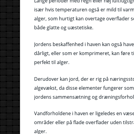
Lange perioder med regn eller høj luftfugtig
især hvis temperaturen også er mild til varm
alger, som hurtigt kan overtage overflader 
både glatte og uæstetiske.
Jordens beskaffenhed i haven kan også have 
dårligt, eller som er komprimeret, kan føre t
perfekt til alger.
Derudover kan jord, der er rig på næringsst
algevækst, da disse elementer fungerer som g
jordens sammensætning og dræningsforhold
Vandforholdene i haven er ligeledes en væsen
områder eller på flade overflader uden tilst
alger.