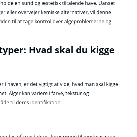
etholde en sund og æstetisk tiltalende have. Uanset
 eller overvejer kemiske alternativer, vil denne
viden til at tage kontrol over algeproblemerne og
rtyper: Hvad skal du kigge
r i haven, er det vigtigt at vide, hvad man skal kigge
et. Alger kan variere i farve, tekstur og
de til deres identifikation.
kendes ofte ved deres lysegrønne til mørkegrønne