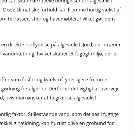
hed kan skabe de ideelle betingelser for algevækst,
. Disse klimatiske forhold kan fremme hurtig vækst af
som terrasser, stier og havemøbler, hvilket gør dem
en direkte indflydelse på algevækst. Jord, der dræner
il vandmætning, hvilket skaber et fugtigt miljø, der er
offer som fosfor og kvælstof, yderligere fremme
ødning for algerne. Derfor er det vigtigt at overveje
, hvis man ønsker at begrænse algevækst.
tlig faktor. Stillestående vand, som det ses i fugtige
rækkelig hældning, kan hurtigt blive en grobund for