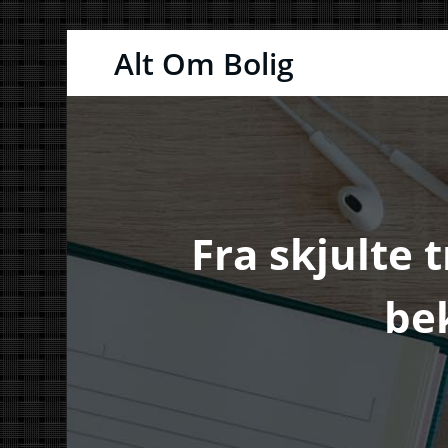
Videre
Alt Om Bolig
til
indhold
Fra skjulte t
be