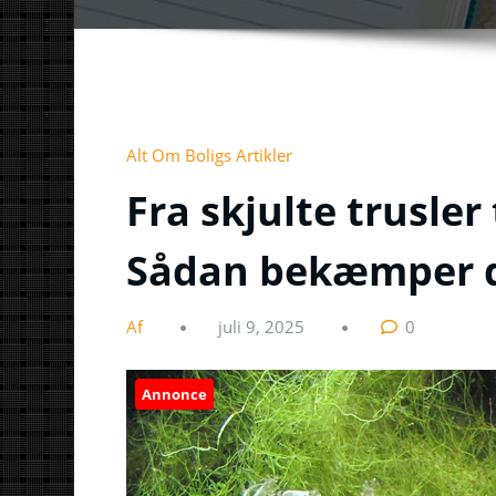
Alt Om Boligs Artikler
Fra skjulte trusler 
Sådan bekæmper du
Af
juli 9, 2025
0
Annonce