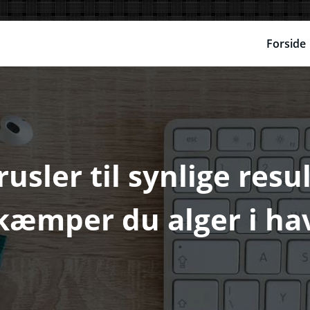
Forside
rusler til synlige res
kæmper du alger i ha