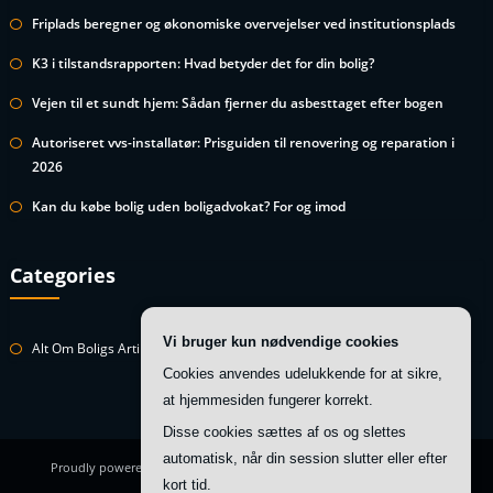
Friplads beregner og økonomiske overvejelser ved institutionsplads
K3 i tilstandsrapporten: Hvad betyder det for din bolig?
Vejen til et sundt hjem: Sådan fjerner du asbesttaget efter bogen
Autoriseret vvs-installatør: Prisguiden til renovering og reparation i
2026
Kan du købe bolig uden boligadvokat? For og imod
Categories
Vi bruger kun nødvendige cookies
Alt Om Boligs Artikler
Cookies anvendes udelukkende for at sikre,
at hjemmesiden fungerer korrekt.
Disse cookies sættes af os og slettes
automatisk, når din session slutter eller efter
Proudly powered by
WordPress
| Theme:
HoneyBee
by SpiceThemes
kort tid.