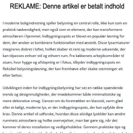
I moderne boligindretning spiller belysning en central rolle, ikke kun som en
praktisk nødvendighed, men også som et element, der kan transformere
atmosfæren i hjemmet. Indbygningsspots er blevet en populær løsning for
dem, der ønsker at kombinere funktionalitet med æstetik. Disse lysarmaturer
integreres diskret i loftet, hvilket skaber et rent og moderne udseende, der
kan tilpasses enhver stil og ethvert rum. Fra køkkenets arbejdsområder til
stuen, hvor hygge og afslapning er i fokus, tilbyder indbygningsspots en
fleksibel belysningsløsning, der kan fremhæve eller skabe stemninger alt
efter behov.
Udviklingen inden for indbygningsbelysning har set en række spændende
trends og designmuligheder, der imødekommer både minimalistiske og
mere dekorative smag. Uanset om du foretrækker en klassisk, varm glød
eller et køligt, moderne lys, er der indbygningsspots, der kan opfylde dine
krav. Denne artikel vil udforske, hvordan disse alsidige lyskilder kan ændre
rummets atmosfære og hvilke overvejelser, man bør gøre sig, når det
kommer til deres installation og vedligeholdelse. Gennem praktiske tips og