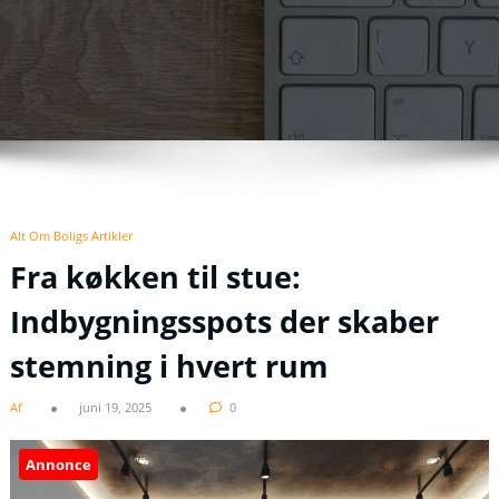
Alt Om Boligs Artikler
Fra køkken til stue:
Indbygningsspots der skaber
stemning i hvert rum
Af
juni 19, 2025
0
Annonce