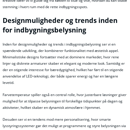
kreative idéer vil vi guide dig fra køkken til stue og vise, hvordan du kan skabe
stemning i hvert rum med de rette indbygningsspots.
Designmuligheder og trends inden
for indbygningsbelysning
Inden for designmuligheder og trends i indbygningsbelysning ser vi en
spændende udvikling, der kombinerer funktionalitet med æstetisk appel.
Minimalistiske designs fortsætter med at dominere markedet, hvor rene
linjer og diskrete armaturer skaber et elegant og moderne look. Samtidig er
der en stigende interesse for bæredygtighed, hvilket har ført til en stigende
anvendelse af LED-teknologi, der både sparer energi og har en længere
levetid.
Farvetemperatur spiller også en central rolle, hvor justerbare løsninger giver
mulighed for at tilpasse belysningen til forskellige tidspunkter på dagen og
aktiviteter, hvilket skaber en dynamisk atmosfære i hjemmet.
Desuden ser vi en tendens mod mere personalisering, hvor smarte
lysstyringssystemer gør det muligt at programmere og styre belysningen via