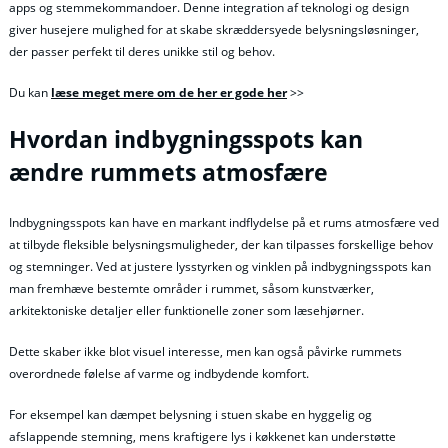
apps og stemmekommandoer. Denne integration af teknologi og design
giver husejere mulighed for at skabe skræddersyede belysningsløsninger,
der passer perfekt til deres unikke stil og behov.
Du kan
læse meget mere om de her er gode her
>>
Hvordan indbygningsspots kan
ændre rummets atmosfære
Indbygningsspots kan have en markant indflydelse på et rums atmosfære ved
at tilbyde fleksible belysningsmuligheder, der kan tilpasses forskellige behov
og stemninger. Ved at justere lysstyrken og vinklen på indbygningsspots kan
man fremhæve bestemte områder i rummet, såsom kunstværker,
arkitektoniske detaljer eller funktionelle zoner som læsehjørner.
Dette skaber ikke blot visuel interesse, men kan også påvirke rummets
overordnede følelse af varme og indbydende komfort.
For eksempel kan dæmpet belysning i stuen skabe en hyggelig og
afslappende stemning, mens kraftigere lys i køkkenet kan understøtte