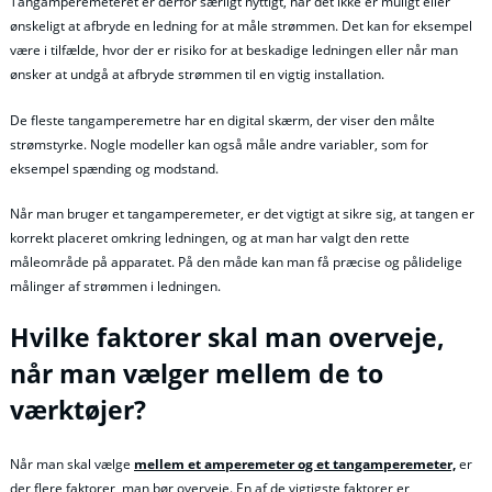
Tangamperemeteret er derfor særligt nyttigt, når det ikke er muligt eller
ønskeligt at afbryde en ledning for at måle strømmen. Det kan for eksempel
være i tilfælde, hvor der er risiko for at beskadige ledningen eller når man
ønsker at undgå at afbryde strømmen til en vigtig installation.
De fleste tangamperemetre har en digital skærm, der viser den målte
strømstyrke. Nogle modeller kan også måle andre variabler, som for
eksempel spænding og modstand.
Når man bruger et tangamperemeter, er det vigtigt at sikre sig, at tangen er
korrekt placeret omkring ledningen, og at man har valgt den rette
måleområde på apparatet. På den måde kan man få præcise og pålidelige
målinger af strømmen i ledningen.
Hvilke faktorer skal man overveje,
når man vælger mellem de to
værktøjer?
Når man skal vælge
mellem et amperemeter og et tangamperemeter,
er
der flere faktorer, man bør overveje. En af de vigtigste faktorer er