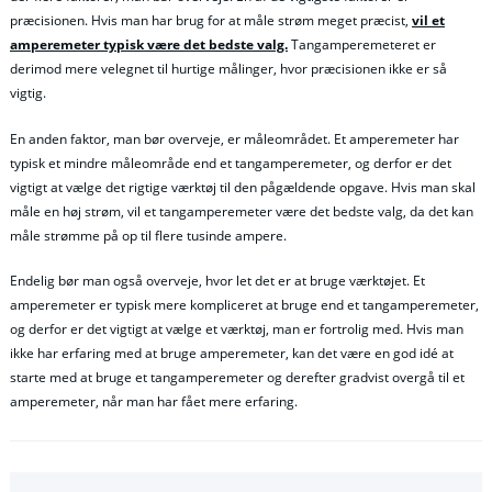
præcisionen. Hvis man har brug for at måle strøm meget præcist,
vil et
amperemeter typisk være det bedste valg.
Tangamperemeteret er
derimod mere velegnet til hurtige målinger, hvor præcisionen ikke er så
vigtig.
En anden faktor, man bør overveje, er måleområdet. Et amperemeter har
typisk et mindre måleområde end et tangamperemeter, og derfor er det
vigtigt at vælge det rigtige værktøj til den pågældende opgave. Hvis man skal
måle en høj strøm, vil et tangamperemeter være det bedste valg, da det kan
måle strømme på op til flere tusinde ampere.
Endelig bør man også overveje, hvor let det er at bruge værktøjet. Et
amperemeter er typisk mere kompliceret at bruge end et tangamperemeter,
og derfor er det vigtigt at vælge et værktøj, man er fortrolig med. Hvis man
ikke har erfaring med at bruge amperemeter, kan det være en god idé at
starte med at bruge et tangamperemeter og derefter gradvist overgå til et
amperemeter, når man har fået mere erfaring.