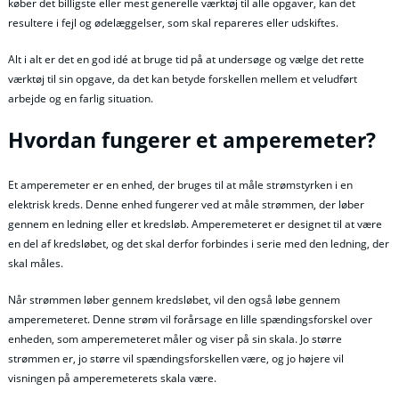
køber det billigste eller mest generelle værktøj til alle opgaver, kan det
resultere i fejl og ødelæggelser, som skal repareres eller udskiftes.
Alt i alt er det en god idé at bruge tid på at undersøge og vælge det rette
værktøj til sin opgave, da det kan betyde forskellen mellem et veludført
arbejde og en farlig situation.
Hvordan fungerer et amperemeter?
Et amperemeter er en enhed, der bruges til at måle strømstyrken i en
elektrisk kreds. Denne enhed fungerer ved at måle strømmen, der løber
gennem en ledning eller et kredsløb. Amperemeteret er designet til at være
en del af kredsløbet, og det skal derfor forbindes i serie med den ledning, der
skal måles.
Når strømmen løber gennem kredsløbet, vil den også løbe gennem
amperemeteret. Denne strøm vil forårsage en lille spændingsforskel over
enheden, som amperemeteret måler og viser på sin skala. Jo større
strømmen er, jo større vil spændingsforskellen være, og jo højere vil
visningen på amperemeterets skala være.