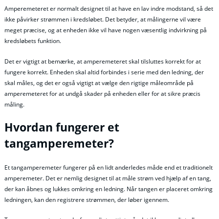
Amperemeteret er normalt designet til at have en lav indre modstand, så det
ikke påvirker strømmen i kredsløbet. Det betyder, at målingerne vil være
meget præcise, og at enheden ikke vil have nogen væsentlig indvirkning på
kredsløbets funktion.
Det er vigtigt at bemærke, at amperemeteret skal tilsluttes korrekt for at
fungere korrekt. Enheden skal altid forbindes i serie med den ledning, der
skal måles, og det er også vigtigt at vælge den rigtige måleområde på
amperemeteret for at undgå skader på enheden eller for at sikre præcis
måling.
Hvordan fungerer et
tangamperemeter?
Et tangamperemeter fungerer på en lidt anderledes måde end et traditionelt
amperemeter. Det er nemlig designet til at måle strøm ved hjælp af en tang,
der kan åbnes og lukkes omkring en ledning. Når tangen er placeret omkring
ledningen, kan den registrere strømmen, der løber igennem.