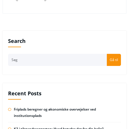
Search
Gå til
Recent Posts
Friplads beregner og økonomiske overvejelser ved
institutionsplads
K3 i tilstandsrapporten: Hvad betyder det for din bolig?