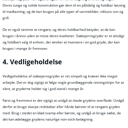
Deres tunge og solide konstruktion gør dem til en pålidelig og holdbar løsning
til madlavning, og de kan bruges på alle typer af varmekilder, inklusiv ovn og
grill.
De er også nemme at rengøre, og deres holdbarhed betyder, at de kan
bruges i årevis uden at miste deres kvaliteter. Støbejernsgryder er et alsidigt
og holdbart valg til enhver, der ønsker at investere i en god gryde, der kan
bruges i mange år fremover.
4. Vedligeholdelse
Vedligeholdelse af støbejernsgryder er ret simpelt og kræver ikke meget
arbejde. Det er dog vigtigt at følge nogle grundlæggende retningslinjer for at
sikre, at gryderne holder sig i god stand i mange år.
Først og fremmest er det vigtigt at undgå at skade grydens overflade. Undgå
derfor at bruge skarpe redskaber eller hårde børster til at rengøre gryden
med. Brug i stedet en blød svamp eller børste, og undgå at bruge sæbe, da
det kan ødelægge grydens naturlige non-stick-belægning.