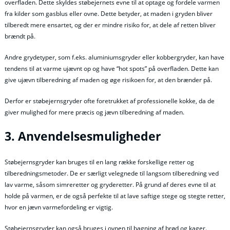
overfladen. Dette skyldes støbejernets evne til at optage og fordele varmen
fra kilder som gasblus eller ovne. Dette betyder, at maden i gryden bliver
tilberedt mere ensartet, og der er mindre risiko for, at dele af retten bliver
brændt på.
Andre grydetyper, som f.eks. aluminiumsgryder eller kobbergryder, kan have
tendens til at varme ujævnt op og have “hot spots” på overfladen. Dette kan
give ujævn tilberedning af maden og øge risikoen for, at den brænder på.
Derfor er støbejernsgryder ofte foretrukket af professionelle kokke, da de
giver mulighed for mere præcis og jævn tilberedning af maden.
3. Anvendelsesmuligheder
Støbejernsgryder kan bruges til en lang række forskellige retter og
tilberedningsmetoder. De er særligt velegnede til langsom tilberedning ved
lav varme, såsom simreretter og gryderetter. På grund af deres evne til at
holde på varmen, er de også perfekte til at lave saftige stege og stegte retter,
hvor en jævn varmefordeling er vigtig.
Støbejernsgryder kan også bruges i ovnen til bagning af brød og kager.