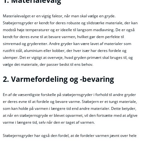
1. Materialevalg
Materialevalget er en vigtig faktor, når man skal vælge en gryde.
Støbejernsgryder er kendt for deres robuste og slidstærke materiale, der kan
modstå høje temperaturer og er ideelle til langsom madlavning. De er også
kendt for deres evne til at bevare varmen, hvilket gør dem perfekte til
simremad og gryderetter. Andre gryder kan være lavet af materialer som
rustfrit stål, aluminium eller kobber, der hver især har deres fordele og
ulemper. Det er vigtigt at overveje, hvad gryden primært skal bruges til, og
vælge det materiale, der passer bedst til ens behov.
2. Varmefordeling og -bevaring
En af de væsentligste forskelle på støbejernsgryder i forhold til andre gryder
er deres evne til at fordele og bevare varme. Støbejern er et tungt materiale,
som kan holde på varmen i længere tid end andre materialer. Dette betyder,
at når en støbejernsgryde er blevet opvarmet, vil den fortsætte med at afgive
varme i længere tid, selv når den er taget af varmen.
Støbejernsgryder har også den fordel, at de fordeler varmen jævnt over hele