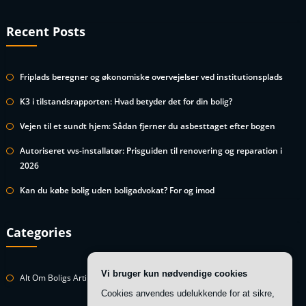
Recent Posts
Friplads beregner og økonomiske overvejelser ved institutionsplads
K3 i tilstandsrapporten: Hvad betyder det for din bolig?
Vejen til et sundt hjem: Sådan fjerner du asbesttaget efter bogen
Autoriseret vvs-installatør: Prisguiden til renovering og reparation i
2026
Kan du købe bolig uden boligadvokat? For og imod
Categories
Vi bruger kun nødvendige cookies
Alt Om Boligs Artikler
Cookies anvendes udelukkende for at sikre,