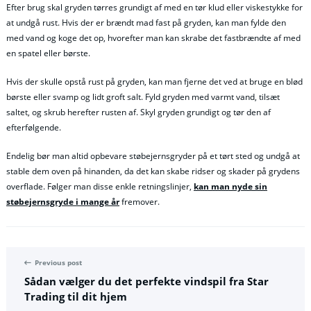
Efter brug skal gryden tørres grundigt af med en tør klud eller viskestykke for
at undgå rust. Hvis der er brændt mad fast på gryden, kan man fylde den
med vand og koge det op, hvorefter man kan skrabe det fastbrændte af med
en spatel eller børste.
Hvis der skulle opstå rust på gryden, kan man fjerne det ved at bruge en blød
børste eller svamp og lidt groft salt. Fyld gryden med varmt vand, tilsæt
saltet, og skrub herefter rusten af. Skyl gryden grundigt og tør den af
efterfølgende.
Endelig bør man altid opbevare støbejernsgryder på et tørt sted og undgå at
stable dem oven på hinanden, da det kan skabe ridser og skader på grydens
overflade. Følger man disse enkle retningslinjer,
kan man nyde sin
støbejernsgryde i mange år
fremover.
Previous post
Sådan vælger du det perfekte vindspil fra Star
Trading til dit hjem