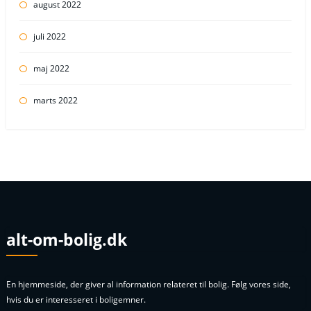
august 2022
juli 2022
maj 2022
marts 2022
alt-om-bolig.dk
En hjemmeside, der giver al information relateret til bolig. Følg vores side,
hvis du er interesseret i boligemner.