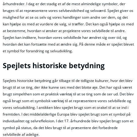
århundreder. I dag er det stadig et af de mest almindelige symboler, der
bruges til at repræsentere vores selvbevidsthed og selvværd. Spejlet giver os
mulighed for at se os selv og vores handlinger som andre ser dem, og det
kan hjælpe os med at vurdere de valg, vi træffer. Det kan også hjælpe os med
at bestemme, hvordan vi ønsker at projektere vores selvbillede til andre.
Spejlet kan indikere, hvordan vores selvbillede har ændret sig over tid, og
hvordan det kan fortsætte med at ændre sig. På denne måde er spejlet blevet
et symbol for forandring og selvudvikling.
Spejlets historiske betydning
Spejlets historiske betydning går tilbage til de tidligste kulturer, hvor det blev
brugt til at se ting, der ikke kunne ses med det blotte øje. Det har også været
brugt simpelthen som et praktisk værktøj til at se ting som de ser ud. Det blev
også brugt som et symbolsk værktøj til at repræsentere vores selvbillede og
vores selvudvikling. I antikken blev spejlet brugt som et orakel til at se ind i
fremtiden. I det middelalderlige Europa blev spejlet brugt som et symbol på
individualitet og selvrefleksion. I det 17. århundrede blev spejlet brugt som et
symbol på status, da det blev brugt til at præsentere det forbedrede
selvbillede af adelige.