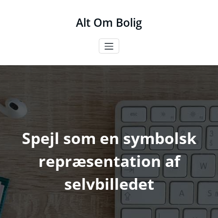
Videre
til
Alt Om Bolig
indhold
Spejl som en symbolsk
repræsentation af
selvbilledet