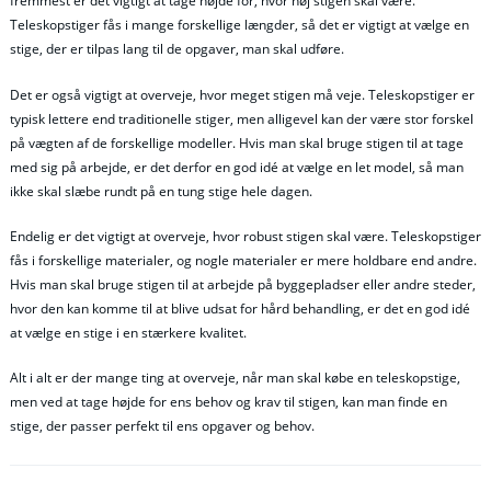
fremmest er det vigtigt at tage højde for, hvor høj stigen skal være.
Teleskopstiger fås i mange forskellige længder, så det er vigtigt at vælge en
stige, der er tilpas lang til de opgaver, man skal udføre.
Det er også vigtigt at overveje, hvor meget stigen må veje. Teleskopstiger er
typisk lettere end traditionelle stiger, men alligevel kan der være stor forskel
på vægten af de forskellige modeller. Hvis man skal bruge stigen til at tage
med sig på arbejde, er det derfor en god idé at vælge en let model, så man
ikke skal slæbe rundt på en tung stige hele dagen.
Endelig er det vigtigt at overveje, hvor robust stigen skal være. Teleskopstiger
fås i forskellige materialer, og nogle materialer er mere holdbare end andre.
Hvis man skal bruge stigen til at arbejde på byggepladser eller andre steder,
hvor den kan komme til at blive udsat for hård behandling, er det en god idé
at vælge en stige i en stærkere kvalitet.
Alt i alt er der mange ting at overveje, når man skal købe en teleskopstige,
men ved at tage højde for ens behov og krav til stigen, kan man finde en
stige, der passer perfekt til ens opgaver og behov.