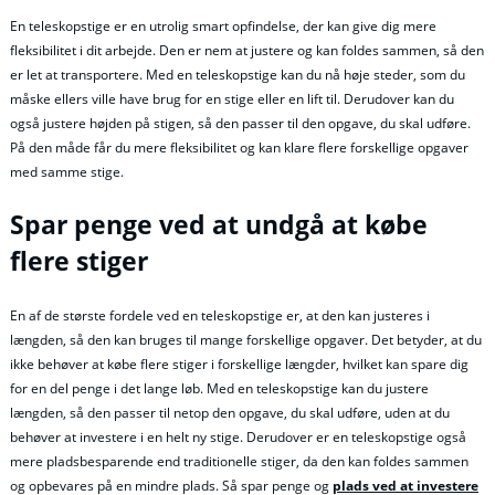
En teleskopstige er en utrolig smart opfindelse, der kan give dig mere
fleksibilitet i dit arbejde. Den er nem at justere og kan foldes sammen, så den
er let at transportere. Med en teleskopstige kan du nå høje steder, som du
måske ellers ville have brug for en stige eller en lift til. Derudover kan du
også justere højden på stigen, så den passer til den opgave, du skal udføre.
På den måde får du mere fleksibilitet og kan klare flere forskellige opgaver
med samme stige.
Spar penge ved at undgå at købe
flere stiger
En af de største fordele ved en teleskopstige er, at den kan justeres i
længden, så den kan bruges til mange forskellige opgaver. Det betyder, at du
ikke behøver at købe flere stiger i forskellige længder, hvilket kan spare dig
for en del penge i det lange løb. Med en teleskopstige kan du justere
længden, så den passer til netop den opgave, du skal udføre, uden at du
behøver at investere i en helt ny stige. Derudover er en teleskopstige også
mere pladsbesparende end traditionelle stiger, da den kan foldes sammen
og opbevares på en mindre plads. Så spar penge og
plads ved at investere