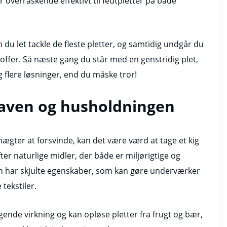
 overraskende effektivt til fedtpletter på både
du let tackle de fleste pletter, og samtidig undgår du
ffer. Så næste gang du står med en genstridig plet,
g flere løsninger, end du måske tror!
haven og husholdningen
nægter at forsvinde, kan det være værd at tage et kig
er naturlige midler, der både er miljørigtige og
en har skjulte egenskaber, som kan gøre underværker
 tekstiler.
egende virkning og kan opløse pletter fra frugt og bær,