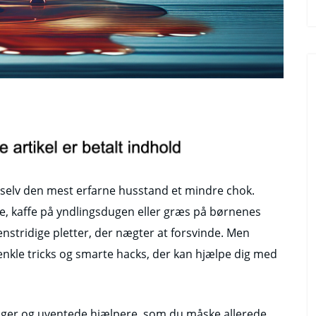
e selv den mest erfarne husstand et mindre chok.
e, kaffe på yndlingsdugen eller græs på børnenes
genstridige pletter, der nægter at forsvinde. Men
f enkle tricks og smarte hacks, der kan hjælpe dig med
sninger og uventede hjælpere, som du måske allerede