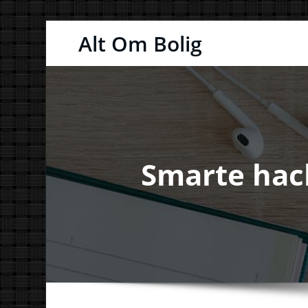
Videre
Alt Om Bolig
til
indhold
Smarte hack