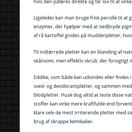
hvis den påføres direkte og får lov til at virke
Ligeledes kan man bruge frisk persille til at
enzymer, der hjælper med at nedbryde pigmen
af rå kartoffel gnides på mudderpletter, hvor 
Til indtørrede pletter kan en blanding af nat
skånsom, men effektiv skrub, der forsigtigt m
Eddike, som både kan udvindes eller findes i
sved- og deodorantpletter, og sammen med 
blodpletter. Husk dog altid at teste disse nat
stoffer kan virke mere kraftfulde end forven
klare selv de mest irriterende pletter med s
brug af skrappe kemikalier.