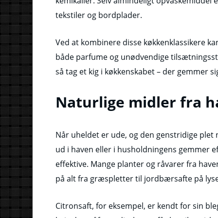
kemikalier. Selv almindeligt opvaskemiddel er
tekstiler og bordplader.
Ved at kombinere disse køkkenklassikere kan 
både parfume og unødvendige tilsætningssto
så tag et kig i køkkenskabet – der gemmer si
Naturlige midler fra 
Når uheldet er ude, og den genstridige plet 
ud i haven eller i husholdningens gemmer eft
effektive. Mange planter og råvarer fra hav
på alt fra græspletter til jordbærsafte på lyse
Citronsaft, for eksempel, er kendt for sin bl