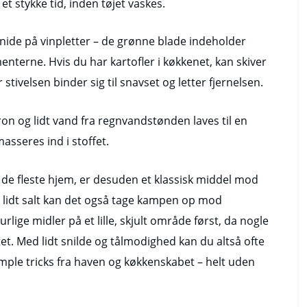
 et stykke tid, inden tøjet vaskes.
 gnide på vinpletter – de grønne blade indeholder
terne. Hvis du har kartofler i køkkenet, kan skiver
stivelsen binder sig til snavset og letter fjernelsen.
ron og lidt vand fra regnvandstønden laves til en
asseres ind i stoffet.
 de fleste hjem, er desuden et klassisk middel mod
lidt salt kan det også tage kampen op mod
urlige midler på et lille, skjult område først, da nogle
tet. Med lidt snilde og tålmodighed kan du altså ofte
imple tricks fra haven og køkkenskabet – helt uden