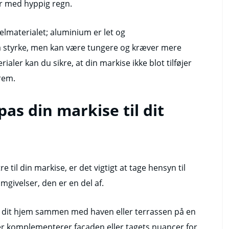
er med hyppig regn.
elmaterialet; aluminium er let og
ra styrke, men kan være tungere og kræver mere
ialer kan du sikre, at din markise ikke blot tilføjer
rem.
pas din markise til dit
til din markise, er det vigtigt at tage hensyn til
mgivelser, den er en del af.
e dit hjem sammen med haven eller terrassen på en
er komplementerer facaden eller tagets nuancer for