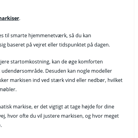
markiser
.
es til smarte hjemmenetværk, så du kan
ig baseret på vejret eller tidspunktet på dagen.
jere startomkostning, kan de øge komforten
il dit udendørsområde. Desuden kan nogle modeller
er markisen ind ved stærk vind eller nedbør, hvilket
møbler.
sk markise, er det vigtigt at tage højde for dine
j, hvor ofte du vil justere markisen, og hvor meget
.