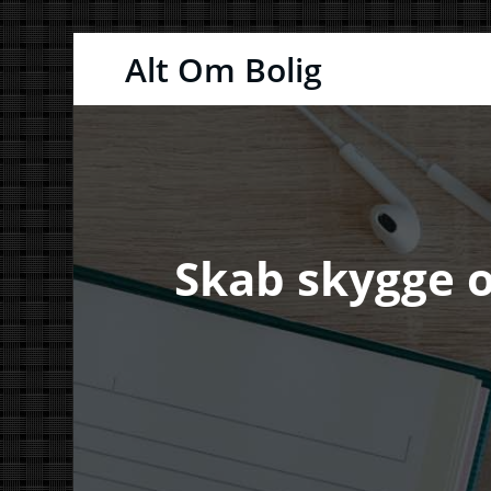
Videre
Alt Om Bolig
til
indhold
Skab skygge og