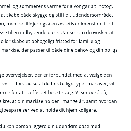
immel, og sommerens varme for alvor gør sit indtog,
 at skabe både skygge og stil i dit udendørsområde.
on, men de tilføjer også en æstetisk dimension til dit
asse til en indbydende oase. Uanset om du ønsker at
ller skabe et behageligt fristed for familie og
e markise, der passer til både dine behov og din boligs
ge overvejelser, der er forbundet med at vælge den
ver til forståelse af de forskellige typer markiser, vil
erne for at træffe det bedste valg. Vi ser også på,
sikre, at din markise holder i mange år, samt hvordan
gibesparelser ved at holde dit hjem køligere.
rdan du kan personliggøre din udendørs oase med