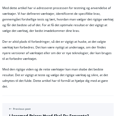
Med dette artikel har vi adresseret processen for testning og anvendelse af
værktøjer. Vi har defineret værktøjer, identificeret de specifikke krav,
gennemgået forskellige tests og lært, hvordan man vælger det rigtige værktøj
og får det bedste ud af det. For at få det optimale resultat er det vigtigt at
vælge det værktøj, der bedst imødekommer dine krav.
Der er altid plads til forbedringer, så det er vigtigt at huske, at det valgte
værktøj kan forbedres. Det kan være nyttigt at undersøge, om der findes
nyere versioner af værktøjet eller om der er nye teknologier, der kan bruges
til at forbedre værktøjet.
Med den rigtige viden og de rette værktøjer kan man skabe det bedste
resultat. Det er vigtigt at teste og vælge det rigtige værktøj og sikre, at det
udnyttes til det fulde. Dette artikel har til formål at hjælpe dig med at gøre
det.
Previous post
Låsesmed Priser: Hvad Skal Du Forvente?