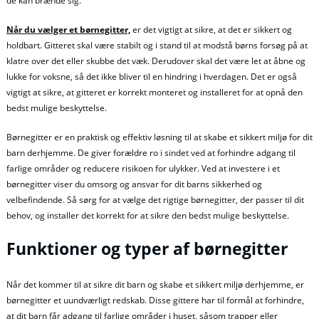
de kan brænde sig.
Når du vælger et børnegitter,
er det vigtigt at sikre, at det er sikkert og
holdbart. Gitteret skal være stabilt og i stand til at modstå børns forsøg på at
klatre over det eller skubbe det væk. Derudover skal det være let at åbne og
lukke for voksne, så det ikke bliver til en hindring i hverdagen. Det er også
vigtigt at sikre, at gitteret er korrekt monteret og installeret for at opnå den
bedst mulige beskyttelse.
Børnegitter er en praktisk og effektiv løsning til at skabe et sikkert miljø for dit
barn derhjemme. De giver forældre ro i sindet ved at forhindre adgang til
farlige områder og reducere risikoen for ulykker. Ved at investere i et
børnegitter viser du omsorg og ansvar for dit barns sikkerhed og
velbefindende. Så sørg for at vælge det rigtige børnegitter, der passer til dit
behov, og installer det korrekt for at sikre den bedst mulige beskyttelse.
Funktioner og typer af børnegitter
Når det kommer til at sikre dit barn og skabe et sikkert miljø derhjemme, er
børnegitter et uundværligt redskab. Disse gittere har til formål at forhindre,
at dit barn får adgang til farlige områder i huset, såsom trapper eller