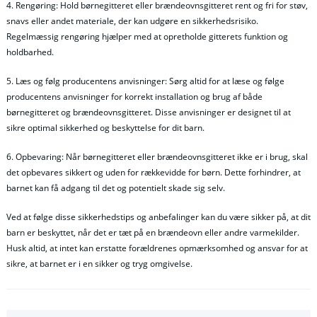
4. Rengøring: Hold børnegitteret eller brændeovnsgitteret rent og fri for støv,
snavs eller andet materiale, der kan udgøre en sikkerhedsrisiko.
Regelmæssig rengøring hjælper med at opretholde gitterets funktion og
holdbarhed.
5. Læs og følg producentens anvisninger: Sørg altid for at læse og følge
producentens anvisninger for korrekt installation og brug af både
børnegitteret og brændeovnsgitteret. Disse anvisninger er designet til at
sikre optimal sikkerhed og beskyttelse for dit barn.
6. Opbevaring: Når børnegitteret eller brændeovnsgitteret ikke er i brug, skal
det opbevares sikkert og uden for rækkevidde for børn. Dette forhindrer, at
barnet kan få adgang til det og potentielt skade sig selv.
Ved at følge disse sikkerhedstips og anbefalinger kan du være sikker på, at dit
barn er beskyttet, når det er tæt på en brændeovn eller andre varmekilder.
Husk altid, at intet kan erstatte forældrenes opmærksomhed og ansvar for at
sikre, at barnet er i en sikker og tryg omgivelse.