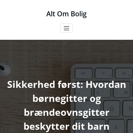
Videre
til
Alt Om Bolig
indhold
Sikkerhed først: Hvordan
børnegitter og
brændeovnsgitter
beskytter dit barn