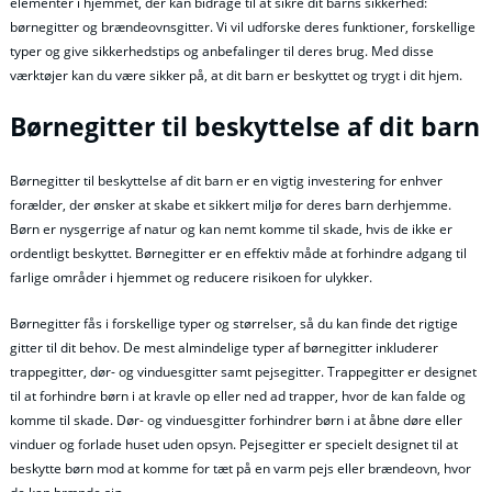
elementer i hjemmet, der kan bidrage til at sikre dit barns sikkerhed:
børnegitter og brændeovnsgitter. Vi vil udforske deres funktioner, forskellige
typer og give sikkerhedstips og anbefalinger til deres brug. Med disse
værktøjer kan du være sikker på, at dit barn er beskyttet og trygt i dit hjem.
Børnegitter til beskyttelse af dit barn
Børnegitter til beskyttelse af dit barn er en vigtig investering for enhver
forælder, der ønsker at skabe et sikkert miljø for deres barn derhjemme.
Børn er nysgerrige af natur og kan nemt komme til skade, hvis de ikke er
ordentligt beskyttet. Børnegitter er en effektiv måde at forhindre adgang til
farlige områder i hjemmet og reducere risikoen for ulykker.
Børnegitter fås i forskellige typer og størrelser, så du kan finde det rigtige
gitter til dit behov. De mest almindelige typer af børnegitter inkluderer
trappegitter, dør- og vinduesgitter samt pejsegitter. Trappegitter er designet
til at forhindre børn i at kravle op eller ned ad trapper, hvor de kan falde og
komme til skade. Dør- og vinduesgitter forhindrer børn i at åbne døre eller
vinduer og forlade huset uden opsyn. Pejsegitter er specielt designet til at
beskytte børn mod at komme for tæt på en varm pejs eller brændeovn, hvor