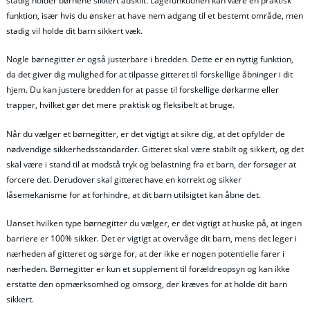
stadig holder børnene sikkert adskilt. Lågefunktionen kan være en praktisk
funktion, især hvis du ønsker at have nem adgang til et bestemt område, men
stadig vil holde dit barn sikkert væk.
Nogle børnegitter er også justerbare i bredden. Dette er en nyttig funktion,
da det giver dig mulighed for at tilpasse gitteret til forskellige åbninger i dit
hjem. Du kan justere bredden for at passe til forskellige dørkarme eller
trapper, hvilket gør det mere praktisk og fleksibelt at bruge.
Når du vælger et børnegitter, er det vigtigt at sikre dig, at det opfylder de
nødvendige sikkerhedsstandarder. Gitteret skal være stabilt og sikkert, og det
skal være i stand til at modstå tryk og belastning fra et barn, der forsøger at
forcere det. Derudover skal gitteret have en korrekt og sikker
låsemekanisme for at forhindre, at dit barn utilsigtet kan åbne det.
Uanset hvilken type børnegitter du vælger, er det vigtigt at huske på, at ingen
barriere er 100% sikker. Det er vigtigt at overvåge dit barn, mens det leger i
nærheden af gitteret og sørge for, at der ikke er nogen potentielle farer i
nærheden. Børnegitter er kun et supplement til forældreopsyn og kan ikke
erstatte den opmærksomhed og omsorg, der kræves for at holde dit barn
sikkert.