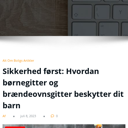
Alt Om Boligs Artikler
Sikkerhed først: Hvordan
børnegitter og
brændeovnsgitter beskytter dit
barn
Af
juli 8, 2023
0