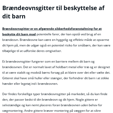
Brændeovnsgitter til beskyttelse af
dit barn
Brændeovnsgitter er en afgørende sikkerhedsforanstaltning for at
beskytte dit barn mod
potentielle farer, der kan opstå ved brug af en
brændeovn. Brændeovne kan være en hyggelig og effektiv måde at opvarme
dit hjem på, men de udgør også en potentiel risiko for småbørn, der kan være
tilbøjelige til at udforske deres omgivelser.
Et brændeovnsgitter fungerer som en barriere mellem dit barn og
brændeovnen. Det er normalt lavet af holdbart metal eller træ og er designet
til at være stabilt og modstå børns forsøg på at klatre over det eller vælte det.
Gitteret skal have små huller eller stænger, der forhindrer dit barn i at stikke
hænder eller legetøj ind i brændeovnen.
Der findes forskellige typer brændeovnsgitter på markedet, så du kan finde
den, der passer bedst til din brændeovn og dit hjem. Nogle gittere er
selvstændige og kan nemt placeres foran brændeovnen uden behov for
vægmontering. Andre gittere kræver montering på væggen for at sikre