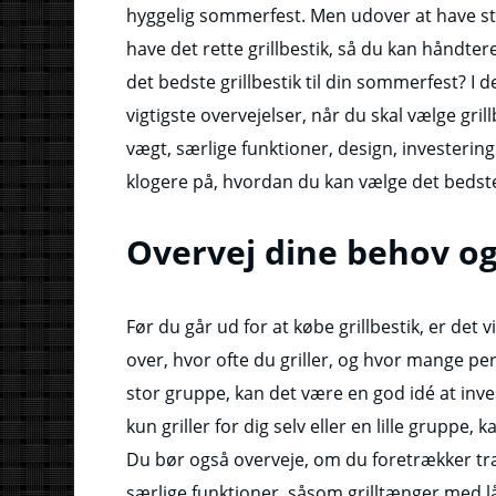
hyggelig sommerfest. Men udover at have sty
have det rette grillbestik, så du kan håndte
det bedste grillbestik til din sommerfest? I d
vigtigste overvejelser, når du skal vælge grill
vægt, særlige funktioner, design, investerin
klogere på, hvordan du kan vælge det bedste 
Overvej dine behov o
Før du går ud for at købe grillbestik, er de
over, hvor ofte du griller, og hvor mange pers
stor gruppe, kan det være en god idé at inve
kun griller for dig selv eller en lille gruppe,
Du bør også overveje, om du foretrækker træ
særlige funktioner, såsom grilltænger med l