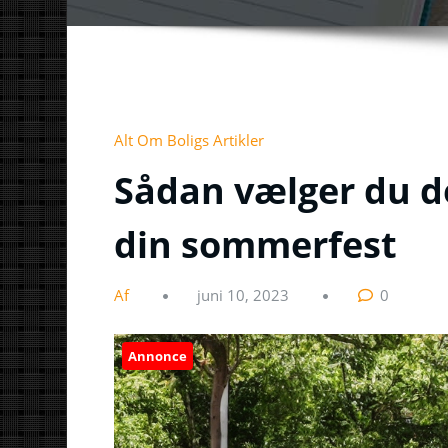
Alt Om Boligs Artikler
Sådan vælger du det
din sommerfest
Af
juni 10, 2023
0
Annonce