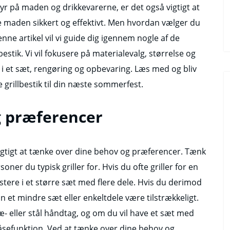
r på maden og drikkevarerne, er det også vigtigt at
re maden sikkert og effektivt. Men hvordan vælger du
enne artikel vil vi guide dig igennem nogle af de
bestik. Vi vil fokusere på materialevalg, størrelse og
g i et sæt, rengøring og opbevaring. Læs med og bliv
grillbestik til din næste sommerfest.
g præferencer
t vigtigt at tænke over dine behov og præferencer. Tænk
oner du typisk griller for. Hvis du ofte griller for en
stere i et større sæt med flere dele. Hvis du derimod
 kan et mindre sæt eller enkeltdele være tilstrækkeligt.
- eller stål håndtag, og om du vil have et sæt med
åsefunktion. Ved at tænke over dine behov og