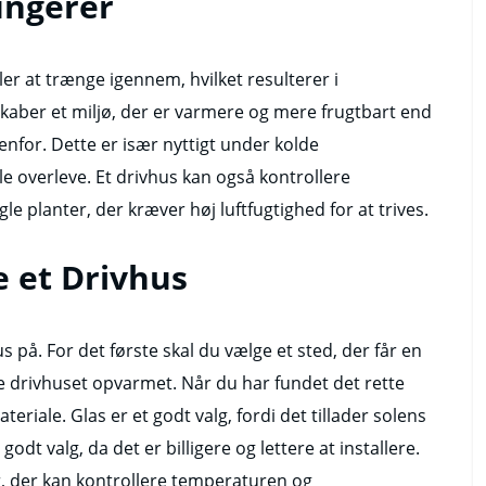
ungerer
ler at trænge igennem, hvilket resulterer i
skaber et miljø, der er varmere og mere frugtbart end
enfor. Dette er især nyttigt under kolde
le overleve. Et drivhus kan også kontrollere
le planter, der kræver høj luftfugtighed for at trives.
 et Drivhus
på. For det første skal du vælge et sted, der får en
e drivhuset opvarmet. Når du har fundet det rette
teriale. Glas er et godt valg, fordi det tillader solens
odt valg, da det er billigere og lettere at installere.
er, der kan kontrollere temperaturen og