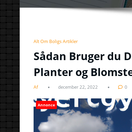
Alt Om Boligs Artikler
Sådan Bruger du Dr
Planter og Blomst
Af
december 22, 2022
0
Annonce