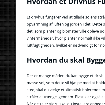
Hvordan et Drivhus F
Et drivhus fungerer ved at tillade solens strå
opvarmning af luften og jorden i det. Dette 
det, som planter og blomster ville opleve ud
vintermåneder, hvor planter normalt ikke vil
luftfugtigheden, hvilket er nødvendigt for nog
Hvordan du skal Bygge
Der er mange måder, du kan bygge et drivhus 
masse sol, som dette vil hjælpe med at hold
sted, skal du vælge et klimatisk isolerende ma
stråler at trænge igennem. Plastik er også et g
Når dette er gjort, skal du installere enhed