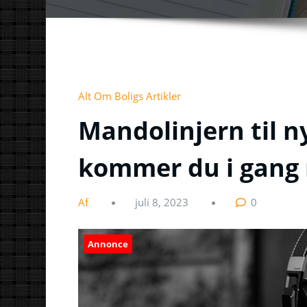
Alt Om Boligs Artikler
Mandolinjern til 
kommer du i gang 
Af
juli 8, 2023
0
Annonce