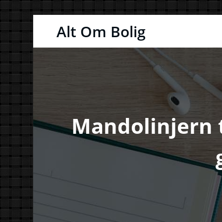
Videre
Alt Om Bolig
til
indhold
Mandolinjern 