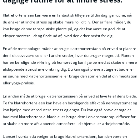
Klatrehortensiaen kan være en fantastisk tilføjelse til din daglige rutine, når
du ønsker at lindre stress og skabe mere ro i dit liv. Der er flere måder, du
kan bruge denne terapeutiske plante på, og det kan være en god idé at
eksperimentere lidt og finde ud af, hvad der virker bedst for dig.
En af de mest oplagte måder at bruge klatrehortensiaen på er ved at placere
den i dit soveværelse eller i andre steder, hvor du bruger meget tid. Planten
har en beroligende virkning på humøret og kan hjælpe med at skabe en mere
afslappende atmosfære omkring dig. Du kan også prøve at tage et bad eller
en sauna med klatrehortensiaen eller bruge den som en del af din meditation
eller yoga-praksis.
En anden måde at bruge klatrehortensiaen på er ved at lave te af dens blade.
Te fra klatrehortensiaen kan have en beroligende effekt på nervesystemet og
kan hjælpe med at reducere stress og angst. Du kan også prøve at tage et
bad med klatrehortensia-blade eller bruge dem i en aromaterapi diffuser for
at skabe en mere afslappende atmosfære i dit hjem eller arbejdsområde.
Uanset hvordan du vælger at bruge klatrehortensiaen, kan den være en