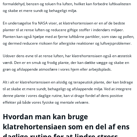
formaldehyd, benzen og toluen fra luften, hvilket kan forbedre luftkvaliteten
og skabe et mere sundt og behageligt miljø.
En undersøgelse fra NASA viser, at klatrehortensiaen er en af de bedste
planter til at rense luften og reducere giftige stoffer i indendørs miljøer.
Planten kan også hjælpe med at fjerne luftbårne partikler, som støv og pollen,
og dermed reducere risikoen for allergiske reaktioner og luftvejsproblemer.
Udover dens evne til at rense luften, har klatrehortensiaen også en æstetisk
værdi. Den er en smuk og frodig plante, der kan dække vægge og skabe en
grøn og afslappende atmosfære i vores hjem eller arbejdsplads.
Alt i alt er klatrehortensiaen en alsidig og terapeutisk plante, der kan bidrage
til at skabe et mere sundt, behageligt og afslappende miljø. Ved at integrere
denne plante i vores daglige rutine, kan vi drage fordel af dens positive
effekter på både vores fysiske og mentale velvære.
Hvordan man kan bruge
klatrehortensiaen som en del af ens
daglige rutine for at lindre stress.