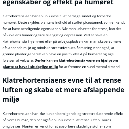
egenskaber og effekt på humøret
Klatrehortensiaen har en unik evne til at berolige sindet og forbedre
humøret. Dette skyldes plantens indhold af stoffet piceatannol, som er kendt
for at have beroligende egenskaber. Når man udsættes for stress, kan det
påvirke ens humør og føre til angst og depression. Ved at have en
klatrehortensia i hjemmet eller på arbejdspladsen kan man skabe et mere
afslappende miljø og mindske stressniveauet. Forskning viser også, at
grønne planter generelt kan have en positiv effekt på humøret og øge
følelsen af velvære.
Derfor kan en klatrehortensia være en hjælpsom
plante at have i sit daglige miljø
for at fremme en sund mental tilstand.
Klatrehortensiaens evne til at rense
luften og skabe et mere afslappende
miljø
Klatrehortensiaen har ikke kun en beroligende og stressreducerende effekt
på vores humør, den har også en unik evne til at rense luften i vores
omgivelser. Planten er kendt for at absorbere skadelige stoffer som