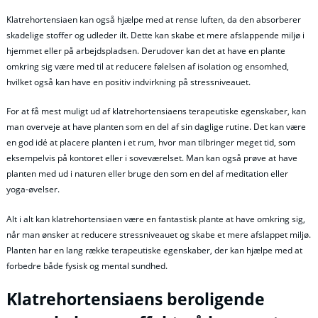
Klatrehortensiaen kan også hjælpe med at rense luften, da den absorberer
skadelige stoffer og udleder ilt. Dette kan skabe et mere afslappende miljø i
hjemmet eller på arbejdspladsen. Derudover kan det at have en plante
omkring sig være med til at reducere følelsen af isolation og ensomhed,
hvilket også kan have en positiv indvirkning på stressniveauet.
For at få mest muligt ud af klatrehortensiaens terapeutiske egenskaber, kan
man overveje at have planten som en del af sin daglige rutine. Det kan være
en god idé at placere planten i et rum, hvor man tilbringer meget tid, som
eksempelvis på kontoret eller i soveværelset. Man kan også prøve at have
planten med ud i naturen eller bruge den som en del af meditation eller
yoga-øvelser.
Alt i alt kan klatrehortensiaen være en fantastisk plante at have omkring sig,
når man ønsker at reducere stressniveauet og skabe et mere afslappet miljø.
Planten har en lang række terapeutiske egenskaber, der kan hjælpe med at
forbedre både fysisk og mental sundhed.
Klatrehortensiaens beroligende