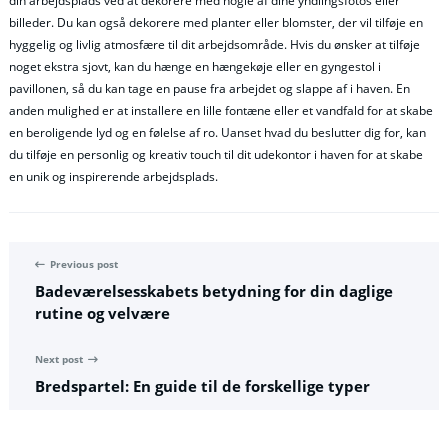
din arbejdsplads ved at dekorere med nogle af dine yndlingsfotos eller
billeder. Du kan også dekorere med planter eller blomster, der vil tilføje en
hyggelig og livlig atmosfære til dit arbejdsområde. Hvis du ønsker at tilføje
noget ekstra sjovt, kan du hænge en hængekøje eller en gyngestol i
pavillonen, så du kan tage en pause fra arbejdet og slappe af i haven. En
anden mulighed er at installere en lille fontæne eller et vandfald for at skabe
en beroligende lyd og en følelse af ro. Uanset hvad du beslutter dig for, kan
du tilføje en personlig og kreativ touch til dit udekontor i haven for at skabe
en unik og inspirerende arbejdsplads.
Previous post
Badeværelsesskabets betydning for din daglige
rutine og velvære
Next post
Bredspartel: En guide til de forskellige typer