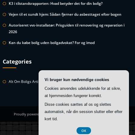
K3 i tilstandsrapporten: Hvad betyder det for din bolig?
Vejen til et sundt hjem: Sådan fjerner du asbesttaget efter bogen
Autoriseret vvs-installatør: Prisguiden til renovering og reparation i
2026
Kan du købe bolig uden boligadvokat? For og imod
Categories
Vi bruger kun nødvendige cookies
Alt Om Boligs Artikler
Cookies anvendes udelukkende for at sikre,
at hjemmesiden fungerer korrekt.
Disse cookies sættes af os og slettes
automatisk, når din session slutter eller efter
Proudly powered by
WordPress
| Theme:
HoneyBee
by SpiceThemes
kort tid.
Registreringsnummer 374 077 39
OK