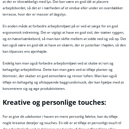
at der er tilstrækkeligt med lys. Det kan være en god idé at placere
arbejdsbordet, så det er i nærheden af et vindue eller under en overdækket
terrasse, hvor der er masser af dagslys.
En anden måde at forbedre arbejdsmiljøet på er ved at sørge for en god
ergonomisk indretning. Det er vigtigt at have en god stol, der støtter ryggen,
og en hæve/sænkebord, så man kan skifte mellem at sidde ned og stå op. Det
kan også være en god idé at have en skærm, der er justerbar i højden, så den
kan tilpasses ens øjenhøjde.
Endelig kan man også forbedre arbejdsmiljøet ved at skabe et rart og
behageligt arbejdsklima. Dette kan man gøre ved at tilføje planter og
blomster, der skaber en god atmosfære og renser luften. Man kan også
tilføje en behagelig og afslappende baggrundsmusik, der kan hjælpe med at
koncentrere sig og øge produktiviteten.
Kreative og personlige touches:
For at give dit udekontor i haven en mere personlig følelse, kan du tilføje
nogle kreative detaljer og touches. En idé er at tilføje et personligt touch til