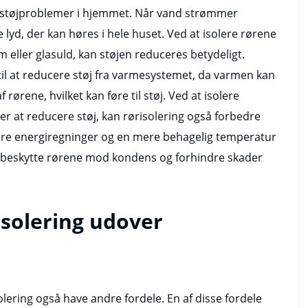
på støjproblemer i hjemmet. Når vand strømmer
lyd, der kan høres i hele huset. Ved at isolere rørene
ller glasuld, kan støjen reduceres betydeligt.
 til at reducere støj fra varmesystemet, da varmen kan
rene, hvilket kan føre til støj. Ved at isolere
r at reducere støj, kan rørisolering også forbedre
avere energiregninger og en mere behagelig temperatur
å beskytte rørene mod kondens og forhindre skader
isolering udover
olering også have andre fordele. En af disse fordele