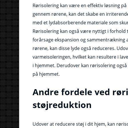
Rørisolering kan være en effektiv løsning 
gennem rørene, kan det skabe en irriterende 
med et lydabsorberende materiale som skum e
Rørisolering kan også være nyttigt i forhold
forårsage ekspansion og sammentrækning af rø
rørene, kan disse lyde også reduceres. Udove
varmeisoleringen, hvilket kan resultere i l
i hjemmet. Derudover kan rørisolering ogs
på hjemmet.
Andre fordele ved rør
støjreduktion
Udover at reducere støj i dit hjem, kan røris