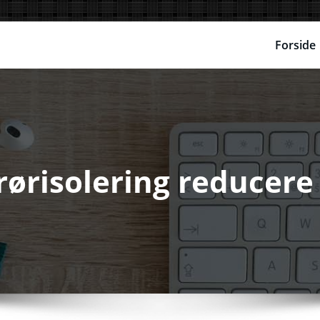
Forside
ørisolering reducere s