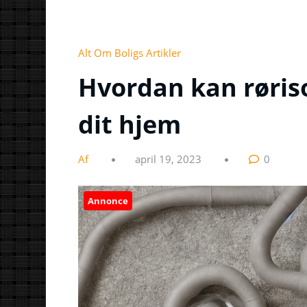
Alt Om Boligs Artikler
Hvordan kan røriso
dit hjem
Af
april 19, 2023
0
Annonce