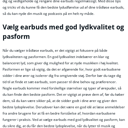
dig og vedligeholde og rengøre dine earbuds regelmæssigt. Med disse tips
og tricks vil du kunne få den bedste lydudførelse ud af dine trådløse earbuds,
så du kan nyde din musik og podcasts på en helt ny måde.
Vælg earbuds med god lydkvalitet og
pasform
Når du vælger trådløse earbuds, er det vigtigt at fokusere på både
lydkvaliteten og pasformen. En god lydkvalitet indebærer en klar og
balanceret lyd, som giver dig mulighed for at nyde musikken i høj kvalitet.
Pasformen er lige så vigtig, da det er afgørende for, hvor godt earbudsene
sidder i dine ører og isolerer dig fra omgivende støj. Derfor bør du tage dig
tid til at finde et sæt earbuds, som passer til dine behov og præferencer.
Nogle earbuds kommer med forskellige størrelser og typer af ørepuder, så
du kan finde den bedste pasform. Det er vigtigt at prøve dem af, før du køber
dem, så du kan være sikker på, at de sidder godt i dine ører og giver den
bedste lydoplevelse. Derudover kan det være en god idé at læse anmeldelser
fra andre brugere for at få en bedre forståelse af, hvordan earbudsene
fungerer i praksis. Ved at vælge earbuds med god lydkvalitet og pasform, kan
du sikre dig, at du får den bedste lydoplevelse, når du lytter til musik og