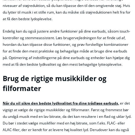
niveauer af støjreduktion, så du kan tilpasse den til den omgivende støj. Hvis
du lytter til musik i et stille rum, kan du måske slå støjreduktionen helt fra for
at få den bedste lydoplevelse.
Endelig kan du også justere andre funktioner på dine earbuds, såsom touch-
kontroller og stemmeassistent. Læs brugervejledningen for at finde ud af,
hvordan du kan tilpasse disse funktioner, og prøv forskellige kombinationer
for at finde den mest praktiske og behagelige måde at bruge dine earbuds
på. Optimering af indstillingerne på dine earbuds og enheder kan hjælpe dig
med at få den bedste lydkvalitet og den mest behagelige lytteoplevelse.
Brug de rigtige musikkilder og
filformater
Når du vil sikre den bedste lydkvalitet fra dine trådløse earbuds,
er det
vigtigt at vælge de rigtige musikkilder og filformater. Først og fremmest bør
du undgå musik med en lav bitrate, da det kan resultere i en flad og uklar lyd.
Du bør i stedet vælge musikfiler med en høj bitrate, som f.eks. FLAC- eller
ALAC-filer, der er kendt for at levere høj kvalitet lyd. Derudover kan du også