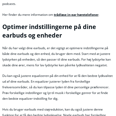
podcasts.
Her finder du mere information om
trådløse in-ear høretelefoner
.
Optimer indstillingerne på dine
earbuds og enheder
Når du har valgt dine earbuds, er det vigtigt at optimere indstillingerne på
både dine earbuds og den enhed, du bruger dem med. Start med at justere
lydstyrken på enheden, så den passer til dine earbuds. For høj lydstyrke kan
skade dine ører, mens for lav lydstyrke kan påvirke lydkvaliteten negativt.
Du kan også justere equalizeren på din enhed for at få den bedste lydkvalitet
ud af dine earbuds. En equalizer justerer lyden fra forskellige
frekvensområder, så du kan tilpasse lyden til dine personlige præferencer.
Prøv forskellige indstillinger og lyt til musik i forskellige genrer for at finde
den bedste equalizer-indstilling for dig.
Hvis du bruger earbuds med støjreduktion, kan du også justere denne
funktion for at få den bedste lydoplevelse. Nogle earbuds har forskellige