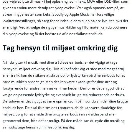
overveje at lytte til musik i høj opløsning, som f.eks. MQA eller DSD-filer, som
giver en endnu mere detaljeret lydoplevelse. Vær også opmærksom på, at
streamingtjenester som f.eks. Spotify og Apple Music har forskellige
kvalitetsindstillinger, så sørg for at indstille dem til en højere kvalitet, hvis det
er muligt. Ved at vælge de rigtige musikkilder og filformater kan du optimere
din lydoplevelse og få det bedste ud af dine trådløse earbuds.
Tag hensyn til miljøet omkring dig
Når du lytter til musik med dine trådløse earbuds, er det vigtigt at tage
hensyn til miljøet omkring dig. Hvis du befinder dig et sted med meget støj
eller trafik, kan du risikere at skrue op for lydstyrken på dine earbuds for at
høre musikken ordentligt. Men det kan være skadeligt for dine ører og
forstyrrende for andre mennesker i nærheden. Derfor er det en god idé at
vælge en passende lydstyrke og eventuelt bruge støjreducerende earbuds.
Derudover er det vigtigt at være opmærksom på, hvor du smider dine brugte
earbuds hen. De skal ikke smides i naturen, da de kan være skadelige for
miljøet. Sørg for at smide dine brugte earbuds i en skraldespand eller
genanvend dem, hvis det er muligt. På den måde kan du nyde din musik og
samtidig tage hensyn til miljøet omkring dig.