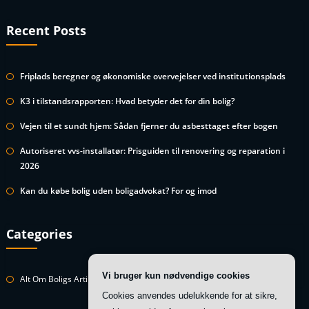
Recent Posts
Friplads beregner og økonomiske overvejelser ved institutionsplads
K3 i tilstandsrapporten: Hvad betyder det for din bolig?
Vejen til et sundt hjem: Sådan fjerner du asbesttaget efter bogen
Autoriseret vvs-installatør: Prisguiden til renovering og reparation i
2026
Kan du købe bolig uden boligadvokat? For og imod
Categories
Vi bruger kun nødvendige cookies
Alt Om Boligs Artikler
Cookies anvendes udelukkende for at sikre,