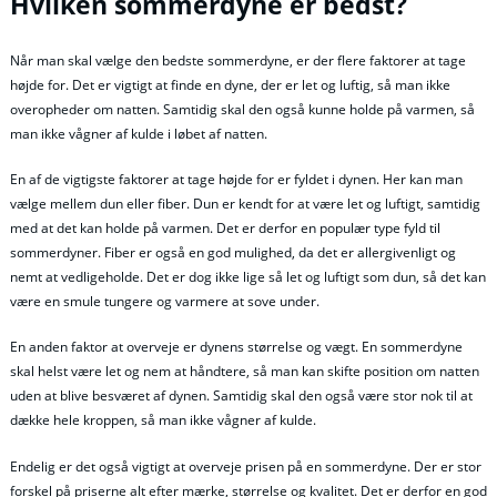
Hvilken sommerdyne er bedst?
Når man skal vælge den bedste sommerdyne, er der flere faktorer at tage
højde for. Det er vigtigt at finde en dyne, der er let og luftig, så man ikke
overopheder om natten. Samtidig skal den også kunne holde på varmen, så
man ikke vågner af kulde i løbet af natten.
En af de vigtigste faktorer at tage højde for er fyldet i dynen. Her kan man
vælge mellem dun eller fiber. Dun er kendt for at være let og luftigt, samtidig
med at det kan holde på varmen. Det er derfor en populær type fyld til
sommerdyner. Fiber er også en god mulighed, da det er allergivenligt og
nemt at vedligeholde. Det er dog ikke lige så let og luftigt som dun, så det kan
være en smule tungere og varmere at sove under.
En anden faktor at overveje er dynens størrelse og vægt. En sommerdyne
skal helst være let og nem at håndtere, så man kan skifte position om natten
uden at blive besværet af dynen. Samtidig skal den også være stor nok til at
dække hele kroppen, så man ikke vågner af kulde.
Endelig er det også vigtigt at overveje prisen på en sommerdyne. Der er stor
forskel på priserne alt efter mærke, størrelse og kvalitet. Det er derfor en god