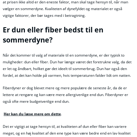
at prisen ikke altid er den eneste faktor, man skal tage hensyn til, når man
vælger en sommerdyne. Kvaliteten af dynefyldet og materialet er også
vigtige faktorer, der bør tages med i betragtning.
Er dun eller fiber bedst til en
sommerdyne?
Når det kommer til valg af materiale til en sommerdyne, er der typisk to
muligheder: dun eller fiber. Dun har længe været det foretrukne valg, da det
er let og åndbart, hvilket gør det ideelt til sommerbrug. Dun har også den
fordel, at det kan holde på varmen, hvis temperaturen falder lidt om natten.
Fiberdyner er dog blevet mere og mere populære de seneste år, da de er
lettere at rengøre og kan være mere allergivenlige end dun. Fiberdyner er
også ofte mere budgetvenlige end dun.
Her kan du læse mere om dette
.
Det er vigtigt at tage hensyn til, at kvaliteten af dun eller fiber kan variere
meget, og en høj kvalitet af den ene type kan være bedre end en lav kvalitet