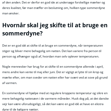
af den anden. Det er derfor en god ide at undersøge forskellige mærker og
deres kvalitet, før man træffer en beslutning om, hvilken type sommerdyne
man ønsker.
Hvornår skal jeg skifte til at bruge en
sommerdyne?
Det er en god idé at skifte til at bruge en sommerdyne, når temperaturen
stiger og bliver mere behagelig om natten. Det kan variere fra person til
person og afhænger også af, hvordan man selv oplever temperaturen.
Nogle mennesker har brug for at skifte til en sommerdyne allerede i april,
mens andre kan vente til maj eller juni. Det er vigtigt at lytte til sin krop og
mærke efter, om man sveder om natten eller har svært ved at sove på grund
af varmen.
En sommerdyne vil hjælpe med at regulere kroppens temperatur og sikre en
mere behagelig nattesøvn i de varmere måneder. Husk dog på, at det danske
vejr kan være uforudsigeligt, så det kan være en god idé at have en ekstra
dyne til de køligere nætter.