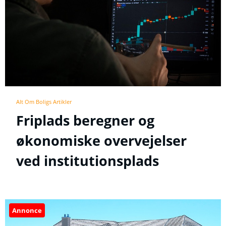
Alt Om Boligs Artikler
Friplads beregner og
økonomiske overvejelser
ved institutionsplads
Annonce