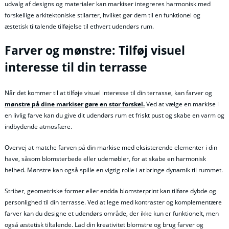
udvalg af designs og materialer kan markiser integreres harmonisk med
forskellige arkitektoniske stilarter, hvilket gør dem til en funktionel og
æstetisk tiltalende tilføjelse til ethvert udendørs rum.
Farver og mønstre: Tilføj visuel
interesse til din terrasse
Når det kommer til at tilføje visuel interesse til din terrasse, kan farver og
mønstre på dine markiser gøre en stor forskel.
Ved at vælge en markise i
en livlig farve kan du give dit udendørs rum et friskt pust og skabe en varm og
indbydende atmosfære.
Overvej at matche farven på din markise med eksisterende elementer i din
have, såsom blomsterbede eller udemøbler, for at skabe en harmonisk
helhed. Mønstre kan også spille en vigtig rolle i at bringe dynamik til rummet.
Striber, geometriske former eller endda blomsterprint kan tilføre dybde og
personlighed til din terrasse. Ved at lege med kontraster og komplementære
farver kan du designe et udendørs område, der ikke kun er funktionelt, men
også æstetisk tiltalende. Lad din kreativitet blomstre og brug farver og