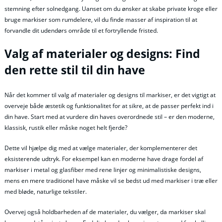
stemning efter solnedgang. Uanset om du ønsker at skabe private kroge eller
bruge markiser som rumdelere, vil du finde masser af inspiration til at
forvandle dit udendørs område til et fortryllende fristed.
Valg af materialer og designs: Find
den rette stil til din have
Når det kommer til valg af materialer og designs til markiser, er det vigtigt at
overveje både æstetik og funktionalitet for at sikre, at de passer perfekt ind i
din have. Start med at vurdere din haves overordnede stil – er den moderne,
klassisk, rustik eller måske noget helt fjerde?
Dette vil hjælpe dig med at vælge materialer, der komplementerer det
eksisterende udtryk. For eksempel kan en moderne have drage fordel af
markiser i metal og glasfiber med rene linjer og minimalistiske designs,
mens en mere traditionel have måske vil se bedst ud med markiser i træ eller
med bløde, naturlige tekstiler.
Overvej også holdbarheden af de materialer, du vælger, da markiser skal