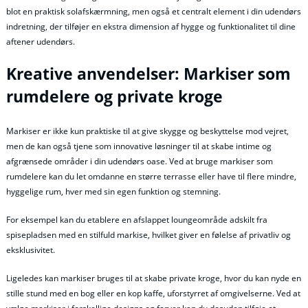
blot en praktisk solafskærmning, men også et centralt element i din udendørs
indretning, der tilføjer en ekstra dimension af hygge og funktionalitet til dine
aftener udendørs.
Kreative anvendelser: Markiser som
rumdelere og private kroge
Markiser er ikke kun praktiske til at give skygge og beskyttelse mod vejret,
men de kan også tjene som innovative løsninger til at skabe intime og
afgrænsede områder i din udendørs oase. Ved at bruge markiser som
rumdelere kan du let omdanne en større terrasse eller have til flere mindre,
hyggelige rum, hver med sin egen funktion og stemning.
For eksempel kan du etablere en afslappet loungeområde adskilt fra
spisepladsen med en stilfuld markise, hvilket giver en følelse af privatliv og
eksklusivitet.
Ligeledes kan markiser bruges til at skabe private kroge, hvor du kan nyde en
stille stund med en bog eller en kop kaffe, uforstyrret af omgivelserne. Ved at