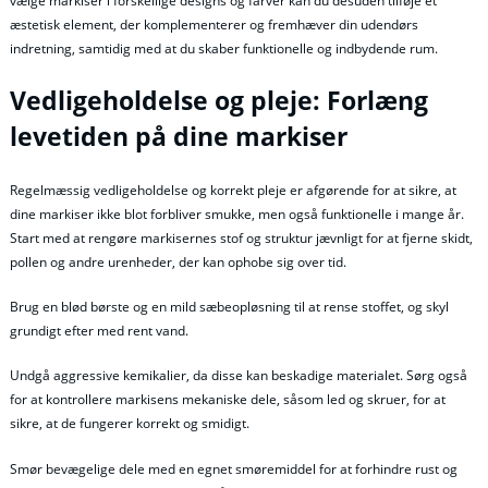
vælge markiser i forskellige designs og farver kan du desuden tilføje et
æstetisk element, der komplementerer og fremhæver din udendørs
indretning, samtidig med at du skaber funktionelle og indbydende rum.
Vedligeholdelse og pleje: Forlæng
levetiden på dine markiser
Regelmæssig vedligeholdelse og korrekt pleje er afgørende for at sikre, at
dine markiser ikke blot forbliver smukke, men også funktionelle i mange år.
Start med at rengøre markisernes stof og struktur jævnligt for at fjerne skidt,
pollen og andre urenheder, der kan ophobe sig over tid.
Brug en blød børste og en mild sæbeopløsning til at rense stoffet, og skyl
grundigt efter med rent vand.
Undgå aggressive kemikalier, da disse kan beskadige materialet. Sørg også
for at kontrollere markisens mekaniske dele, såsom led og skruer, for at
sikre, at de fungerer korrekt og smidigt.
Smør bevægelige dele med en egnet smøremiddel for at forhindre rust og