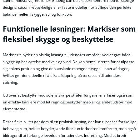
kunne modstå vejrets luner. Endelig kan du eksperimentere med forskellige
designs, såsom retrækkelige eller faste modeller, for at finde den perfekte
balance mellem skygge, stil og funktion.
Funktionelle løsninger: Markiser som
fleksibel skygge og beskyttelse
Markiser tilbyder en alsidig løsning til udendørs områder ved at give både
skygge og beskyttelse mod vejr og vind. De kan nemt justeres for at tilpasse
sig solens position og give den ønskede mængde skygge i løbet af dagen,
hvilket gør dem ideelle til alt fra afslapning på terrassen til udendørs
spisning.
Ud over at beskytte mod solens skarpe stråler fungerer markiser også som
en effektiv barriere mod let regn og beskytter møbler og andet udstyr mod
elementerne.
Deres fleksibilitet gør dem til en praktisk løsning, der kan tilpasses forskellige
behov og rum, hvilket betyder, at de ikke kun forbedrer komforten, men også
bidrager til at forlænge levetiden for udendørs indretning. Med et bredt