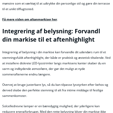
mønstre som et værktøj til at udtrykke din personlige stil og gøre din terrasse
til et unikt tilflugtssted.
Få mere viden om altanmarkiser her
.
Integrering af belysning: Forvandl
din markise til et aftenhighlight
Integrering af belysning i din markise kan forvandle dit udendørs rum til et
stemningsfuldt aftenhighlight, der både er praktisk og æstetisk tiltalende. Ved
at installere diskrete LED-lysstrimler langs markisens kanter skaber du en
varm og indbydende atmosfære, der gør det muligt at nyde
sommeraftenerne endnu længere.
Overvej at bruge justerbare lys, så du kan tilpasse lysstyrken efter behov og
derved skabe den perfekte stemning til alt fra intime middage til festlige
sammenkomster.
Solcelledrevne lamper er en bæredygtig mulighed, der yderligere kan
reducere energiforbruget. Med den rette belysning bliver din markise ikke