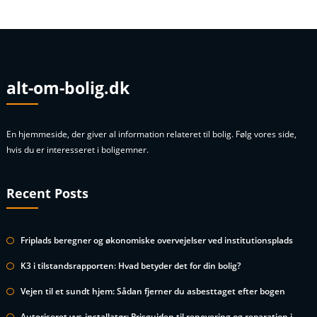
alt-om-bolig.dk
En hjemmeside, der giver al information relateret til bolig. Følg vores side,
hvis du er interesseret i boligemner.
Recent Posts
Friplads beregner og økonomiske overvejelser ved institutionsplads
K3 i tilstandsrapporten: Hvad betyder det for din bolig?
Vejen til et sundt hjem: Sådan fjerner du asbesttaget efter bogen
Autoriseret vvs-installatør: Prisguiden til renovering og reparation i