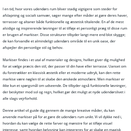
I en tid, hvor vores udendørs rum bliver stadig vigtigere som steder for
afslapning og socialt samvær, søger mange efter måder at gøre deres haver,
terrasser og altaner både funktionelle og æstetisk tiltalende. En af de mest
alsidige og inspirerende løsninger til at tilføje et personligt præg til disse rum
er brugen af markiser. Disse strukturer tilbyder langt mere end blot skygge;
de kan forvandle et almindeligt udendørs område til en unik oase, der
afspejler din personlige stil og behov.
Markiser findes i et utal af materialer og designs, hvilket giver dig mulighed
for at vælge præcis den stil, der passer til din have eller terrasse. Uanset om
du foretrækker en klassisk æstetik eller et moderne udtryk, kan den rette
markise være nøglen til at skabe den ønskede atmosfære. Men markiser er
ikke kun et spørgsmål om udseende. De tilbyder også funktionelle løsninger,
der beskytter mod sol og regn, hvilket gør det muligt at nyde udendørslivet i
alle slags vejrforhold.
Denne artikel vil guide dig gennem de mange kreative måder, du kan
anvende markiser på for at gøre dit udendørs rum unikt. Vi vil dykke ned i,
hvordan du kan vælge de rette farver og mønstre for at tilføje visuel
interesse, samt hvordan belysning kan integreres for at skabe en magisk