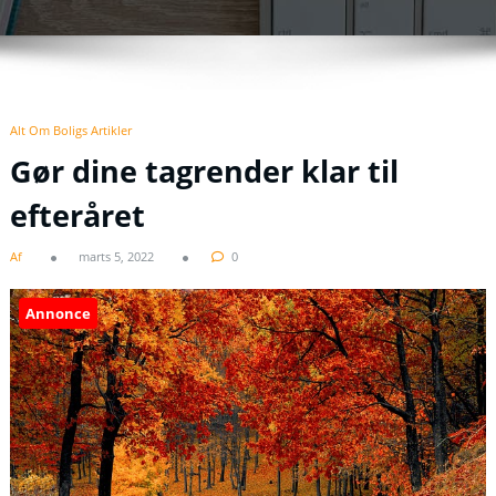
Alt Om Boligs Artikler
Gør dine tagrender klar til
efteråret
Af
marts 5, 2022
0
Annonce