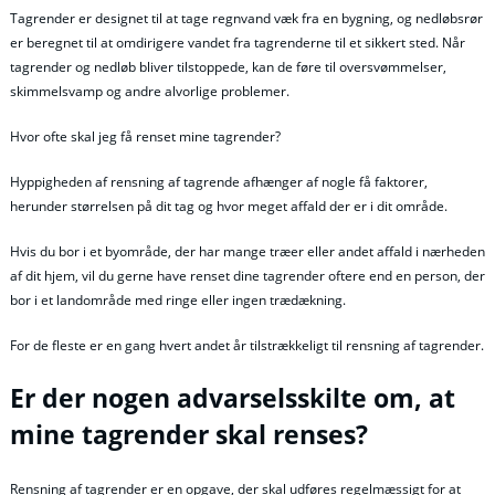
Tagrender er designet til at tage regnvand væk fra en bygning, og nedløbsrør
er beregnet til at omdirigere vandet fra tagrenderne til et sikkert sted. Når
tagrender og nedløb bliver tilstoppede, kan de føre til oversvømmelser,
skimmelsvamp og andre alvorlige problemer.
Hvor ofte skal jeg få renset mine tagrender?
Hyppigheden af rensning af tagrende afhænger af nogle få faktorer,
herunder størrelsen på dit tag og hvor meget affald der er i dit område.
Hvis du bor i et byområde, der har mange træer eller andet affald i nærheden
af dit hjem, vil du gerne have renset dine tagrender oftere end en person, der
bor i et landområde med ringe eller ingen trædækning.
For de fleste er en gang hvert andet år tilstrækkeligt til rensning af tagrender.
Er der nogen advarselsskilte om, at
mine tagrender skal renses?
Rensning af tagrender er en opgave, der skal udføres regelmæssigt for at