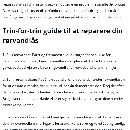
reparationen af din rørvandlås, kan du sikre en problemfri og effektiv proces.
Du vil være godt rustet til at håndtere eventuelle udfordringer, der måtte
opstå, og samtidig spare penge ved at undgå at skulle hyre en professionel.
Trin-for-trin guide til at reparere din
rørvandlås
1. Sluk for vandet: Først og fremmest skal du sørge for at slukke for
vandtilførslen til røret, hvor rørvandlåsen er placeret. Dette kan normalt
gøres ved at dreje en afspærringsventil eller hovedvandhanen i dit hjem.
2. Tøm rørvandlåsen: Placér en spand eller en beholder under rørvandlåsen
for at opsamle vandet, der vil sive ud, når du demonterer den. Drej derefter
de to møtrikker, der forbinder rørvandlåsen til røret, med en skruenøgle.
Brug eventuelt et håndklæde eller et stykke klud til at beskytte dine hænder
mod skarpe kanter.
3. Rens rørvandlåsen: Efter at have fjernet rørvandlåsen, skal du inspicere
den for eventuelle blokeringer eller snavs. Rens røret og vandlåsen grundigt
ved hjælp af en børste og varmt sæbevand. Sørg for at fjerne alle rester af