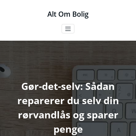
Videre
til
Alt Om Bolig
indhold
Gør-det-selv: Sådan
reparerer du selv din
rørvandlås og sparer
penge