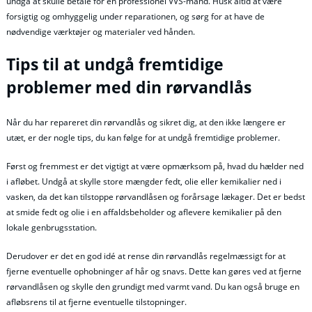
undgå at skulle betale for en professionel VVS-mand. Husk altid at være
forsigtig og omhyggelig under reparationen, og sørg for at have de
nødvendige værktøjer og materialer ved hånden.
Tips til at undgå fremtidige
problemer med din rørvandlås
Når du har repareret din rørvandlås og sikret dig, at den ikke længere er
utæt, er der nogle tips, du kan følge for at undgå fremtidige problemer.
Først og fremmest er det vigtigt at være opmærksom på, hvad du hælder ned
i afløbet. Undgå at skylle store mængder fedt, olie eller kemikalier ned i
vasken, da det kan tilstoppe rørvandlåsen og forårsage lækager. Det er bedst
at smide fedt og olie i en affaldsbeholder og aflevere kemikalier på den
lokale genbrugsstation.
Derudover er det en god idé at rense din rørvandlås regelmæssigt for at
fjerne eventuelle ophobninger af hår og snavs. Dette kan gøres ved at fjerne
rørvandlåsen og skylle den grundigt med varmt vand. Du kan også bruge en
afløbsrens til at fjerne eventuelle tilstopninger.