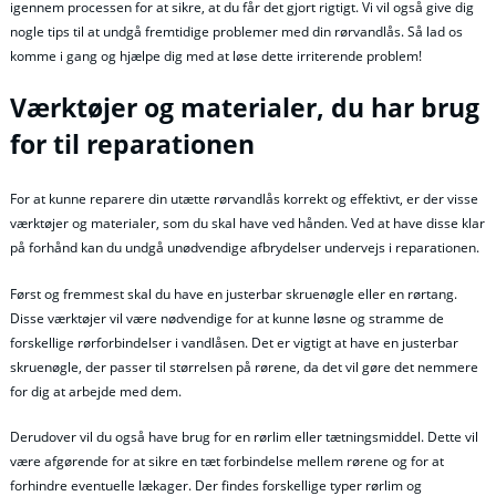
igennem processen for at sikre, at du får det gjort rigtigt. Vi vil også give dig
nogle tips til at undgå fremtidige problemer med din rørvandlås. Så lad os
komme i gang og hjælpe dig med at løse dette irriterende problem!
Værktøjer og materialer, du har brug
for til reparationen
For at kunne reparere din utætte rørvandlås korrekt og effektivt, er der visse
værktøjer og materialer, som du skal have ved hånden. Ved at have disse klar
på forhånd kan du undgå unødvendige afbrydelser undervejs i reparationen.
Først og fremmest skal du have en justerbar skruenøgle eller en rørtang.
Disse værktøjer vil være nødvendige for at kunne løsne og stramme de
forskellige rørforbindelser i vandlåsen. Det er vigtigt at have en justerbar
skruenøgle, der passer til størrelsen på rørene, da det vil gøre det nemmere
for dig at arbejde med dem.
Derudover vil du også have brug for en rørlim eller tætningsmiddel. Dette vil
være afgørende for at sikre en tæt forbindelse mellem rørene og for at
forhindre eventuelle lækager. Der findes forskellige typer rørlim og