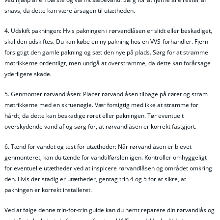
snavs, da dette kan være årsagen til utætheden.
4. Udskift pakningen: Hvis pakningen i rørvandlåsen er slidt eller beskadiget,
skal den udskiftes. Du kan købe en ny pakning hos en VVS-forhandler. Fjern
forsigtigt den gamle pakning og sæt den nye på plads. Sørg for at stramme
møtrikkerne ordentligt, men undgå at overstramme, da dette kan forårsage
yderligere skade.
5. Genmonter rørvandlåsen: Placer rørvandlåsen tilbage på røret og stram
møtrikkerne med en skruenøgle. Vær forsigtig med ikke at stramme for
hårdt, da dette kan beskadige røret eller pakningen. Tør eventuelt
overskydende vand af og sørg for, at rørvandlåsen er korrekt fastgjort.
6. Tænd for vandet og test for utætheder: Når rørvandlåsen er blevet
genmonteret, kan du tænde for vandtilførslen igen. Kontroller omhyggeligt
for eventuelle utætheder ved at inspicere rørvandlåsen og området omkring
den. Hvis der stadig er utætheder, gentag trin 4 og 5 for at sikre, at
pakningen er korrekt installeret.
Ved at følge denne trin-for-trin guide kan du nemt reparere din rørvandlås og