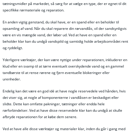
tætningsmidler på markedet, så sørg for at vælge en type, der er egnet til dit
specifikke rørmateriale og reparation.
En anden vigtig genstand, du skal have, er en spand eller en beholder til
opsamling af vand. Når du skal reparere din rørvandlås, vil der sandsynligvis
være en vis mængde vand, der løber ud. Ved at have en spand eller en
beholder klar kan du undgå vandspild og samtidig holde arbejdsområdet rent
og ryddeligt.
Yderligere værktøjer, der kan være nyttige under reparationen, inkluderer en
klud eller en svamp til at tørre eventuelt overskydende vand og en gammel
tandbørste til at rense rørene og fjern eventuelle blokeringer eller
urenheder.
Endelig kan det være en god idé at have nogle reservedele ved hånden, hvis
det viser sig, at nogle af komponenterne i vandlåsen er beskadiget eller
slidte. Dette kan omfatte pakninger, tætninger eller endda hele
rørforbindelser. Ved at have disse reservedele klar kan du undgå at skulle
afbryde reparationen for at købe dem senere.
Ved at have alle disse værktøjer og materialer klar, inden du går i gang med