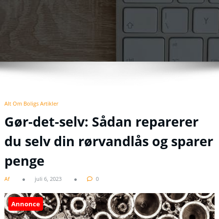
Alt Om Boligs Artikler
Gør-det-selv: Sådan reparerer
du selv din rørvandlås og sparer
penge
Af
juli 6, 2023
0
Annonce