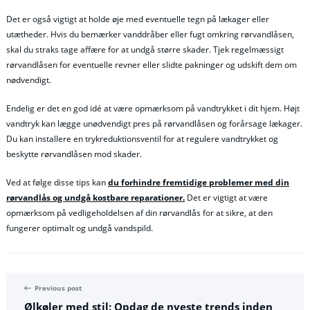
Det er også vigtigt at holde øje med eventuelle tegn på lækager eller
utætheder. Hvis du bemærker vanddråber eller fugt omkring rørvandlåsen,
skal du straks tage affære for at undgå større skader. Tjek regelmæssigt
rørvandlåsen for eventuelle revner eller slidte pakninger og udskift dem om
nødvendigt.
Endelig er det en god idé at være opmærksom på vandtrykket i dit hjem. Højt
vandtryk kan lægge unødvendigt pres på rørvandlåsen og forårsage lækager.
Du kan installere en trykreduktionsventil for at regulere vandtrykket og
beskytte rørvandlåsen mod skader.
Ved at følge disse tips kan
du forhindre fremtidige problemer med din
rørvandlås og undgå kostbare reparationer.
Det er vigtigt at være
opmærksom på vedligeholdelsen af din rørvandlås for at sikre, at den
fungerer optimalt og undgå vandspild.
Previous post
Ølkøler med stil: Opdag de nyeste trends inden