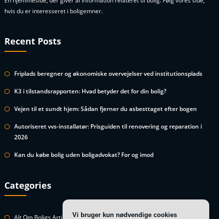
En hjemmeside, der giver al information relateret til bolig. Følg vores side,
hvis du er interesseret i boligemner.
Recent Posts
Friplads beregner og økonomiske overvejelser ved institutionsplads
K3 i tilstandsrapporten: Hvad betyder det for din bolig?
Vejen til et sundt hjem: Sådan fjerner du asbesttaget efter bogen
Autoriseret vvs-installatør: Prisguiden til renovering og reparation i
2026
Kan du købe bolig uden boligadvokat? For og imod
Categories
Vi bruger kun nødvendige cookies
Alt Om Boligs Artikler