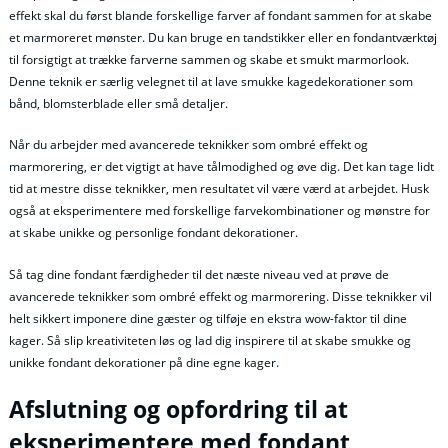
effekt skal du først blande forskellige farver af fondant sammen for at skabe
et marmoreret mønster. Du kan bruge en tandstikker eller en fondantværktøj
til forsigtigt at trække farverne sammen og skabe et smukt marmorlook.
Denne teknik er særlig velegnet til at lave smukke kagedekorationer som
bånd, blomsterblade eller små detaljer.
Når du arbejder med avancerede teknikker som ombré effekt og
marmorering, er det vigtigt at have tålmodighed og øve dig. Det kan tage lidt
tid at mestre disse teknikker, men resultatet vil være værd at arbejdet. Husk
også at eksperimentere med forskellige farvekombinationer og mønstre for
at skabe unikke og personlige fondant dekorationer.
Så tag dine fondant færdigheder til det næste niveau ved at prøve de
avancerede teknikker som ombré effekt og marmorering. Disse teknikker vil
helt sikkert imponere dine gæster og tilføje en ekstra wow-faktor til dine
kager. Så slip kreativiteten løs og lad dig inspirere til at skabe smukke og
unikke fondant dekorationer på dine egne kager.
Afslutning og opfordring til at
eksperimentere med fondant