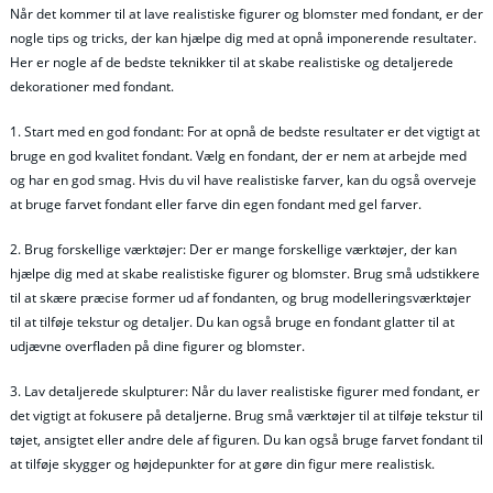
Når det kommer til at lave realistiske figurer og blomster med fondant, er der
nogle tips og tricks, der kan hjælpe dig med at opnå imponerende resultater.
Her er nogle af de bedste teknikker til at skabe realistiske og detaljerede
dekorationer med fondant.
1. Start med en god fondant: For at opnå de bedste resultater er det vigtigt at
bruge en god kvalitet fondant. Vælg en fondant, der er nem at arbejde med
og har en god smag. Hvis du vil have realistiske farver, kan du også overveje
at bruge farvet fondant eller farve din egen fondant med gel farver.
2. Brug forskellige værktøjer: Der er mange forskellige værktøjer, der kan
hjælpe dig med at skabe realistiske figurer og blomster. Brug små udstikkere
til at skære præcise former ud af fondanten, og brug modelleringsværktøjer
til at tilføje tekstur og detaljer. Du kan også bruge en fondant glatter til at
udjævne overfladen på dine figurer og blomster.
3. Lav detaljerede skulpturer: Når du laver realistiske figurer med fondant, er
det vigtigt at fokusere på detaljerne. Brug små værktøjer til at tilføje tekstur til
tøjet, ansigtet eller andre dele af figuren. Du kan også bruge farvet fondant til
at tilføje skygger og højdepunkter for at gøre din figur mere realistisk.