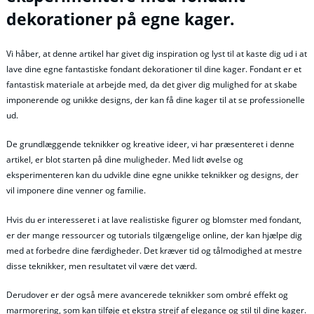
dekorationer på egne kager.
Vi håber, at denne artikel har givet dig inspiration og lyst til at kaste dig ud i at
lave dine egne fantastiske fondant dekorationer til dine kager. Fondant er et
fantastisk materiale at arbejde med, da det giver dig mulighed for at skabe
imponerende og unikke designs, der kan få dine kager til at se professionelle
ud.
De grundlæggende teknikker og kreative ideer, vi har præsenteret i denne
artikel, er blot starten på dine muligheder. Med lidt øvelse og
eksperimenteren kan du udvikle dine egne unikke teknikker og designs, der
vil imponere dine venner og familie.
Hvis du er interesseret i at lave realistiske figurer og blomster med fondant,
er der mange ressourcer og tutorials tilgængelige online, der kan hjælpe dig
med at forbedre dine færdigheder. Det kræver tid og tålmodighed at mestre
disse teknikker, men resultatet vil være det værd.
Derudover er der også mere avancerede teknikker som ombré effekt og
marmorering, som kan tilføje et ekstra strejf af elegance og stil til dine kager.