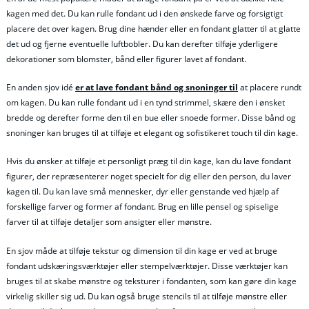
kagen med det. Du kan rulle fondant ud i den ønskede farve og forsigtigt
placere det over kagen. Brug dine hænder eller en fondant glatter til at glatte
det ud og fjerne eventuelle luftbobler. Du kan derefter tilføje yderligere
dekorationer som blomster, bånd eller figurer lavet af fondant.
En anden sjov idé
er at lave fondant bånd og snoninger til
at placere rundt
om kagen. Du kan rulle fondant ud i en tynd strimmel, skære den i ønsket
bredde og derefter forme den til en bue eller snoede former. Disse bånd og
snoninger kan bruges til at tilføje et elegant og sofistikeret touch til din kage.
Hvis du ønsker at tilføje et personligt præg til din kage, kan du lave fondant
figurer, der repræsenterer noget specielt for dig eller den person, du laver
kagen til. Du kan lave små mennesker, dyr eller genstande ved hjælp af
forskellige farver og former af fondant. Brug en lille pensel og spiselige
farver til at tilføje detaljer som ansigter eller mønstre.
En sjov måde at tilføje tekstur og dimension til din kage er ved at bruge
fondant udskæringsværktøjer eller stempelværktøjer. Disse værktøjer kan
bruges til at skabe mønstre og teksturer i fondanten, som kan gøre din kage
virkelig skiller sig ud. Du kan også bruge stencils til at tilføje mønstre eller