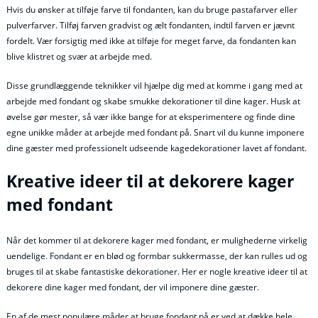
Hvis du ønsker at tilføje farve til fondanten, kan du bruge pastafarver eller
pulverfarver. Tilføj farven gradvist og ælt fondanten, indtil farven er jævnt
fordelt. Vær forsigtig med ikke at tilføje for meget farve, da fondanten kan
blive klistret og svær at arbejde med.
Disse grundlæggende teknikker vil hjælpe dig med at komme i gang med at
arbejde med fondant og skabe smukke dekorationer til dine kager. Husk at
øvelse gør mester, så vær ikke bange for at eksperimentere og finde dine
egne unikke måder at arbejde med fondant på. Snart vil du kunne imponere
dine gæster med professionelt udseende kagedekorationer lavet af fondant.
Kreative ideer til at dekorere kager
med fondant
Når det kommer til at dekorere kager med fondant, er mulighederne virkelig
uendelige. Fondant er en blød og formbar sukkermasse, der kan rulles ud og
bruges til at skabe fantastiske dekorationer. Her er nogle kreative ideer til at
dekorere dine kager med fondant, der vil imponere dine gæster.
En af de mest populære måder at bruge fondant på er ved at dække hele