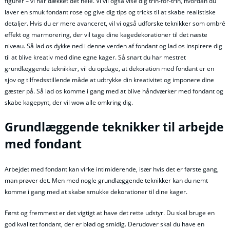
figurer – vi har dækket det hele. Vi vil også vise dig trin-for-trin, hvordan du
laver en smuk fondant rose og give dig tips og tricks til at skabe realistiske
detaljer. Hvis du er mere avanceret, vil vi også udforske teknikker som ombré
effekt og marmorering, der vil tage dine kagedekorationer til det næste
niveau. Så lad os dykke ned i denne verden af fondant og lad os inspirere dig
til at blive kreativ med dine egne kager. Så snart du har mestret
grundlæggende teknikker, vil du opdage, at dekoration med fondant er en
sjov og tilfredsstillende måde at udtrykke din kreativitet og imponere dine
gæster på. Så lad os komme i gang med at blive håndværker med fondant og
skabe kagepynt, der vil wow alle omkring dig.
Grundlæggende teknikker til arbejde
med fondant
Arbejdet med fondant kan virke intimiderende, især hvis det er første gang,
man prøver det. Men med nogle grundlæggende teknikker kan du nemt
komme i gang med at skabe smukke dekorationer til dine kager.
Først og fremmest er det vigtigt at have det rette udstyr. Du skal bruge en
god kvalitet fondant, der er blød og smidig. Derudover skal du have en