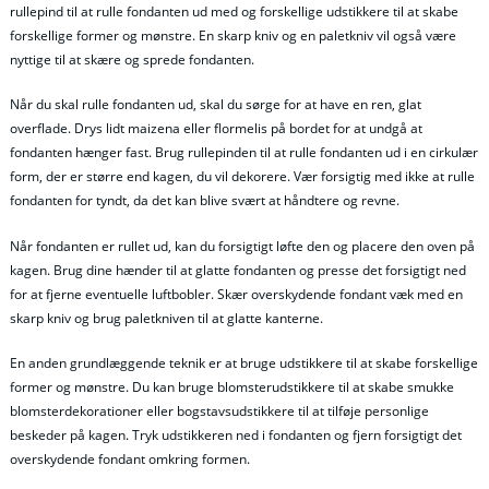
rullepind til at rulle fondanten ud med og forskellige udstikkere til at skabe
forskellige former og mønstre. En skarp kniv og en paletkniv vil også være
nyttige til at skære og sprede fondanten.
Når du skal rulle fondanten ud, skal du sørge for at have en ren, glat
overflade. Drys lidt maizena eller flormelis på bordet for at undgå at
fondanten hænger fast. Brug rullepinden til at rulle fondanten ud i en cirkulær
form, der er større end kagen, du vil dekorere. Vær forsigtig med ikke at rulle
fondanten for tyndt, da det kan blive svært at håndtere og revne.
Når fondanten er rullet ud, kan du forsigtigt løfte den og placere den oven på
kagen. Brug dine hænder til at glatte fondanten og presse det forsigtigt ned
for at fjerne eventuelle luftbobler. Skær overskydende fondant væk med en
skarp kniv og brug paletkniven til at glatte kanterne.
En anden grundlæggende teknik er at bruge udstikkere til at skabe forskellige
former og mønstre. Du kan bruge blomsterudstikkere til at skabe smukke
blomsterdekorationer eller bogstavsudstikkere til at tilføje personlige
beskeder på kagen. Tryk udstikkeren ned i fondanten og fjern forsigtigt det
overskydende fondant omkring formen.