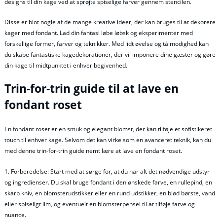
designs til din kage ved at sprøjte spiselige farver gennem stencilen.
Disse er blot nogle af de mange kreative ideer, der kan bruges til at dekorere
kager med fondant. Lad din fantasi løbe løbsk og eksperimenter med
forskellige former, farver og teknikker. Med lidt øvelse og tålmodighed kan
du skabe fantastiske kagedekorationer, der vil imponere dine gæster og gøre
din kage til midtpunktet i enhver begivenhed.
Trin-for-trin guide til at lave en
fondant roset
En fondant roset er en smuk og elegant blomst, der kan tilføje et sofistikeret
touch til enhver kage. Selvom det kan virke som en avanceret teknik, kan du
med denne trin-for-trin guide nemt lære at lave en fondant roset.
1. Forberedelse: Start med at sørge for, at du har alt det nødvendige udstyr
og ingredienser. Du skal bruge fondant i den ønskede farve, en rullepind, en
skarp kniv, en blomsterudstikker eller en rund udstikker, en blød børste, vand
eller spiseligt lim, og eventuelt en blomsterpensel til at tilføje farve og
nuance.