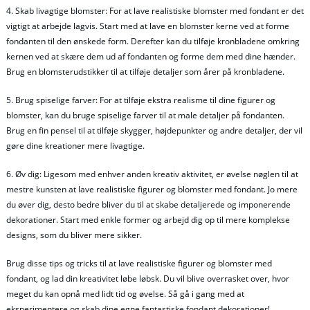
4. Skab livagtige blomster: For at lave realistiske blomster med fondant er det
vigtigt at arbejde lagvis. Start med at lave en blomster kerne ved at forme
fondanten til den ønskede form. Derefter kan du tilføje kronbladene omkring
kernen ved at skære dem ud af fondanten og forme dem med dine hænder.
Brug en blomsterudstikker til at tilføje detaljer som årer på kronbladene.
5. Brug spiselige farver: For at tilføje ekstra realisme til dine figurer og
blomster, kan du bruge spiselige farver til at male detaljer på fondanten.
Brug en fin pensel til at tilføje skygger, højdepunkter og andre detaljer, der vil
gøre dine kreationer mere livagtige.
6. Øv dig: Ligesom med enhver anden kreativ aktivitet, er øvelse nøglen til at
mestre kunsten at lave realistiske figurer og blomster med fondant. Jo mere
du øver dig, desto bedre bliver du til at skabe detaljerede og imponerende
dekorationer. Start med enkle former og arbejd dig op til mere komplekse
designs, som du bliver mere sikker.
Brug disse tips og tricks til at lave realistiske figurer og blomster med
fondant, og lad din kreativitet løbe løbsk. Du vil blive overrasket over, hvor
meget du kan opnå med lidt tid og øvelse. Så gå i gang med at
eksperimentere og skab dine egne fantastiske fondant dekorationer!