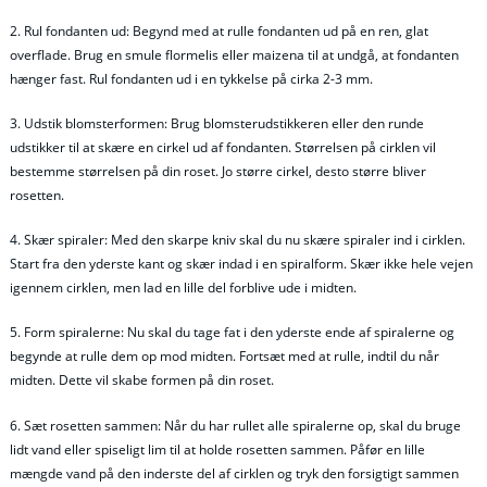
2. Rul fondanten ud: Begynd med at rulle fondanten ud på en ren, glat
overflade. Brug en smule flormelis eller maizena til at undgå, at fondanten
hænger fast. Rul fondanten ud i en tykkelse på cirka 2-3 mm.
3. Udstik blomsterformen: Brug blomsterudstikkeren eller den runde
udstikker til at skære en cirkel ud af fondanten. Størrelsen på cirklen vil
bestemme størrelsen på din roset. Jo større cirkel, desto større bliver
rosetten.
4. Skær spiraler: Med den skarpe kniv skal du nu skære spiraler ind i cirklen.
Start fra den yderste kant og skær indad i en spiralform. Skær ikke hele vejen
igennem cirklen, men lad en lille del forblive ude i midten.
5. Form spiralerne: Nu skal du tage fat i den yderste ende af spiralerne og
begynde at rulle dem op mod midten. Fortsæt med at rulle, indtil du når
midten. Dette vil skabe formen på din roset.
6. Sæt rosetten sammen: Når du har rullet alle spiralerne op, skal du bruge
lidt vand eller spiseligt lim til at holde rosetten sammen. Påfør en lille
mængde vand på den inderste del af cirklen og tryk den forsigtigt sammen