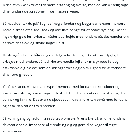
Disse teknikker kræver lidt mere erfaring og øvelse, men de kan virkelig tage
dine fondant dekorationer til det næste niveau.
Så hvad venter du på? Tag fat i nogle fondant og begynd at eksperimentere!
Lad din kreativitet løbe løbsk og vær ikke bange for at prøve nye ting. Der er
ingen rigtige eller forkerte måder at arbejde med fondant på, det handler om
at have det sjovt og skabe noget unikt.
Husk også at være tålmodig med dig selv. Det tager tid at blive dygtig til at
arbejde med fondant, så lad ikke eventuelle fejl eller mislykkede forsøg
afskrække dig. Se det som en læringsproces og en mulighed for at forbedre
dine færdigheder.
Vi håber, at du vil nyde at eksperimentere med fondant dekorationer og
skabe smukke og unikke kager. Husk at dele dine kreationer med os og dine
venner og familie. Det er altid sjovt at se, hvad andre kan opnå med fondant
og at få inspiration fra hinanden.
Så kom i gang og lad din kreativitet blomstre! Vi er sikre på, at dine fondant
dekorationer vil imponere alle omkring dig og gøre dine kager til ægte
kunstværker.