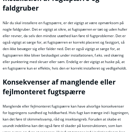
faldgruber
Når du skal installere en fugtspærre, er det vigtigt at være opmærksom på
nogle faldgruber. Det er vigtigt at sikre, at fugtspærren er tæt og uden huller
eller revner, da selv den mindste utæthed kan føre til fugtproblemer. Det er
også vigtigt at sørge for, at fugtspærren er korrekt placeret og fastgjort, så
den ikke bevæger sig eller falder ned. Det er også vigtigt at sørge for, at
fugtspærren ikke bliver beskadiget under installationen, f.eks. ved skæring
eller punktering med skruer eller søm. Endelig er det vigtigt at huske på, at
en fugtspærre kun er effektiv, hvis den er korrekt installeret og vedligeholdt.
Konsekvenser af manglende eller
fejlmonteret fugtspærre
Manglende eller fejlmonteret fugtspærre kan have alvorlige konsekvenser
for bygningens sundhed og holdbarhed. Hvis fugt kan trænge ind i bygningen,
kan det føre til skimmelsvamp, råd og insektangreb. Foruden at skabe et
usundt indeklima kan det også føre til skader på konstruktionen, som kan