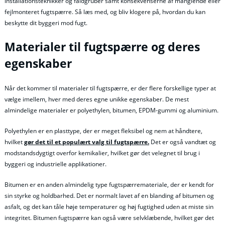
installationsteknikker og faldgruber samt konsekvenserne af manglende eller
fejlmonteret fugtspærre. Så læs med, og bliv klogere på, hvordan du kan
beskytte dit byggeri mod fugt.
Materialer til fugtspærre og deres
egenskaber
Når det kommer til materialer til fugtspærre, er der flere forskellige typer at
vælge imellem, hver med deres egne unikke egenskaber. De mest
almindelige materialer er polyethylen, bitumen, EPDM-gummi og aluminium.
Polyethylen er en plasttype, der er meget fleksibel og nem at håndtere,
hvilket
gør det til et populært valg til fugtspærre.
Det er også vandtæt og
modstandsdygtigt overfor kemikalier, hvilket gør det velegnet til brug i
byggeri og industrielle applikationer.
Bitumen er en anden almindelig type fugtspærremateriale, der er kendt for
sin styrke og holdbarhed. Det er normalt lavet af en blanding af bitumen og
asfalt, og det kan tåle høje temperaturer og høj fugtighed uden at miste sin
integritet. Bitumen fugtspærre kan også være selvklæbende, hvilket gør det