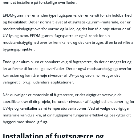
nemt at installere på forskellige overflader.
EPDM-gummi er en anden type fugtspærre, der er kendt for sin holdbarhed
og fleksibilitet. Det er normalt lavet af et syntetisk gummi-materiale, der er
modstandsdygtigt overfor varme og kulde, og det kan tåle høje niveauer af
UV-lys og ozon. EPDM-gummi fugtspærre er også kendt for sin
modstandsdygtighed overfor kemikalier, og det kan bruges til en bred vifte af
bygningsprojekter.
Endelig er aluminium et populært valg til fugtspærre, da det er meget let og
let at forme til forskellige overflader. Det er også modstandsdygtigt overfor
korrosion og kan tåle høje niveauer af UV-lys og ozon, hvilket gør det
velegnet til brug i udendørs applikationer.
Når du vælger et materiale til fugtspærre, er det vigtigt at overveje de
specifikke krav til dit projekt, herunder niveauer af fugtighed, eksponering for
UV-lys og kemikalier samt temperaturvariationer. Ved at vælge det rigtige
materiale kan du sikre, at din fugtspærre fungerer effektivt og beskytter dit
byggeri mod skadelig fugt.
Installation af fugtspærre og