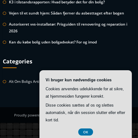
K3 i tilstandsrapporten: Hvad betyder det for din bolig?
Vejen til et sundt hjem: Sådan fjerner du asbesttaget efter bogen
Autoriseret vvs-installatør: Prisguiden til renovering og reparation i
2026
Kan du købe bolig uden boligadvokat? For og imod
Categories
Vi bruger kun nødvendige cookies
Alt Om Boligs Artikler
Cookies anvendes udelukkende for at sikre,
at hjemmesiden fungerer korrekt.
Disse cookies sættes af os og slettes
automatisk, når din session slutter eller efter
Proudly powered by
WordPress
| Theme:
HoneyBee
by SpiceThemes
kort tid.
Registreringsnummer 374 077 39
OK