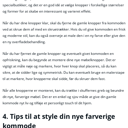
specialbutikker, og det er en god idé at vælge knopper i forskellige størrelser
og former for at skabe en interessant og varieret effekt.
Når du har dine knopper klar, skal du fjerne de gamle knopper fra kommoden
ved at skrue dem af med en skruetrækker. Hvis du vil give kommoden en frisk
og moderne stil, kan du også overveje at male den i en ny farve eller give den
en ny overfladebehandling.
Når du har fjernet de gamle knopper og eventuelt givet kommoden en
opfriskning, kan du begynde at montere dine nye møbelknopper. Det er
vigtigt at måle nøje og markere, hvor hver knop skal placeres, så du kan
sikre, at de sidder lige og symmetrisk. Du kan eventuelt bruge en malerstape
til at markere, hvor knopperne skal sidde, før du skruer dem fast.
Når alle knopperne er monteret, kan du trække i skuffernes greb og beundre
dit nye, farverige møbel. Det er en enkel og sjov måde at give din gamle
kommode nyt liv og tilføje et personligt touch til dit hjem.
4. Tips til at style din nye farverige
kommode