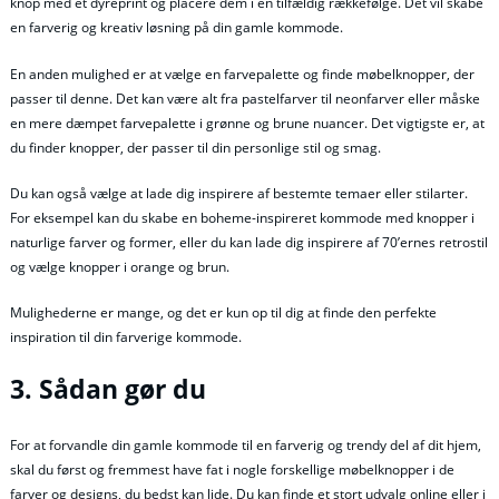
knop med et dyreprint og placere dem i en tilfældig rækkefølge. Det vil skabe
en farverig og kreativ løsning på din gamle kommode.
En anden mulighed er at vælge en farvepalette og finde møbelknopper, der
passer til denne. Det kan være alt fra pastelfarver til neonfarver eller måske
en mere dæmpet farvepalette i grønne og brune nuancer. Det vigtigste er, at
du finder knopper, der passer til din personlige stil og smag.
Du kan også vælge at lade dig inspirere af bestemte temaer eller stilarter.
For eksempel kan du skabe en boheme-inspireret kommode med knopper i
naturlige farver og former, eller du kan lade dig inspirere af 70’ernes retrostil
og vælge knopper i orange og brun.
Mulighederne er mange, og det er kun op til dig at finde den perfekte
inspiration til din farverige kommode.
3. Sådan gør du
For at forvandle din gamle kommode til en farverig og trendy del af dit hjem,
skal du først og fremmest have fat i nogle forskellige møbelknopper i de
farver og designs, du bedst kan lide. Du kan finde et stort udvalg online eller i