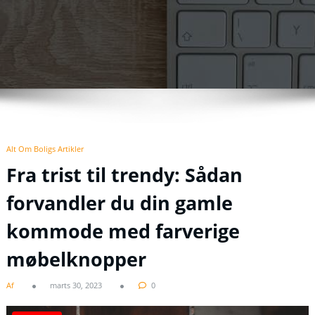
Alt Om Boligs Artikler
Fra trist til trendy: Sådan
forvandler du din gamle
kommode med farverige
møbelknopper
Af
marts 30, 2023
0