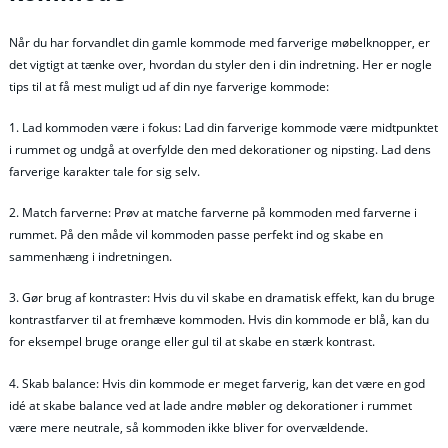
Når du har forvandlet din gamle kommode med farverige møbelknopper, er
det vigtigt at tænke over, hvordan du styler den i din indretning. Her er nogle
tips til at få mest muligt ud af din nye farverige kommode:
1. Lad kommoden være i fokus: Lad din farverige kommode være midtpunktet
i rummet og undgå at overfylde den med dekorationer og nipsting. Lad dens
farverige karakter tale for sig selv.
2. Match farverne: Prøv at matche farverne på kommoden med farverne i
rummet. På den måde vil kommoden passe perfekt ind og skabe en
sammenhæng i indretningen.
3. Gør brug af kontraster: Hvis du vil skabe en dramatisk effekt, kan du bruge
kontrastfarver til at fremhæve kommoden. Hvis din kommode er blå, kan du
for eksempel bruge orange eller gul til at skabe en stærk kontrast.
4. Skab balance: Hvis din kommode er meget farverig, kan det være en god
idé at skabe balance ved at lade andre møbler og dekorationer i rummet
være mere neutrale, så kommoden ikke bliver for overvældende.