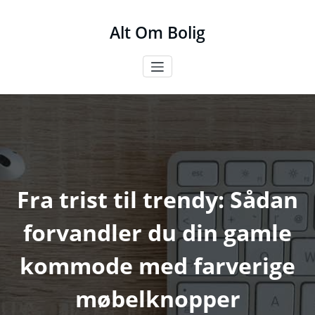
Videre
til
Alt Om Bolig
indhold
Fra trist til trendy: Sådan
forvandler du din gamle
kommode med farverige
møbelknopper