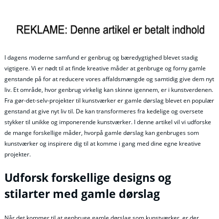
I dagens moderne samfund er genbrug og bæredygtighed blevet stadig
vigtigere. Vi er nødt til at finde kreative måder at genbruge og forny gamle
genstande på for at reducere vores affaldsmængde og samtidig give dem nyt
liv. Et område, hvor genbrug virkelig kan skinne igennem, er i kunstverdenen.
Fra gør-det-selv-projekter til kunstværker er gamle dørslag blevet en populær
genstand at give nyt liv til. De kan transformeres fra kedelige og oversete
stykker til unikke og imponerende kunstværker. I denne artikel vil vi udforske
de mange forskellige måder, hvorpå gamle dørslag kan genbruges som
kunstværker og inspirere dig til at komme i gang med dine egne kreative
projekter.
Udforsk forskellige designs og
stilarter med gamle dørslag
Når det kommer til at genbruge gamle dørslag som kunstværker, er der