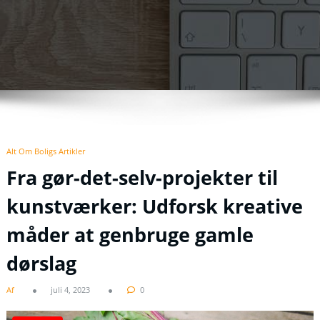
Alt Om Boligs Artikler
Fra gør-det-selv-projekter til
kunstværker: Udforsk kreative
måder at genbruge gamle
dørslag
Af
juli 4, 2023
0