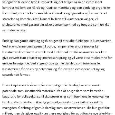
velegnede til denne type kunstværk, og det tilføjer også en interessant
kontrast mellem det hårde og rustikke materiale og den bløde og organiske
form. Skulpturerne kan være både abstrakte og figurative og kan variere i
størrelse og kompleksitet. Uanset hvilken stil kunstneren vælger, vil
skulpturerne med garanti tiltrække opmærksomhed og fungere som unikke
samtalestartere.
Endelig kan gamle dørslag også bruges til at skabe funktionelle kunstværker.
Ved at omdanne dørslagene til borde, lamper eller andre møbler kan
kunstneren kombinere æstetik med funktionalitet. Disse kunstværker kan
give ethvert rum et unikt og interessant præg og vil være et samtaleemne for
enhver besøgende. Ved at genbruge gamle dørslag som funktionelle
kunstværker får de en ny betydning og får lov til at leve videre i et nyt og
spændende format.
Disse inspirerende eksempler viser, at gamle dørslag har et enormt
potentiale som kunstnerisk materiale. Ved at bruge dem som lærreder,
baggrund for collagekunst, til skulpturer eller som funktionelle kunstværker
kan kunstnere skabe unikke og personlige værker, der skiller sig ud fra
mængden. Genbrug af gamle dørslag som kunstværker er ikke kun godt for
miljøet, men det giver også kunstnere mulighed for at udforske nye teknikker