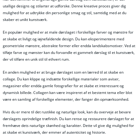
utallige designs og stilarter at udforske. Denne kreative proces giver dig
mulighed for at udtrykke din personlige smag og stil, samtidig med at du
skaber et unikt kunstværk.
En populær mulighed er at male dørslaget i forskellige farver og mønstre for
at skabe et livligt og iøjnefaldende design. Du kan eksperimentere med
geometriske mønstre, abstrakte former eller endda landskabsmotiver. Ved at
tilføje farve og mønster kan du forvandle et gammelt dørslag til et kunstværk,
der vil tilføre en unik stil til ethvert rum.
En anden mulighed er at bruge dørslaget som en lærred til at skabe en
collage. Du kan klippe og indsætte forskellige materialer som aviser,
magasiner eller endda gamle fotografier for at skabe et interessant og
dynamisk billede. Collagen kan være inspireret af et bestemt tema eller blot
være en samling af forskellige elementer, der fanger din opmærksomhed.
Hvis du er mere til det rustikke og naturlige look, kan du overveje at bevare
dørslagets oprindelige træfinish. Du kan rense og restaurere dørslaget for at
fremhæve dets naturlige skønhed og karakter. Dette vil give dig mulighed for
at skabe et kunstværk, der emmer af autenticitet og historie.