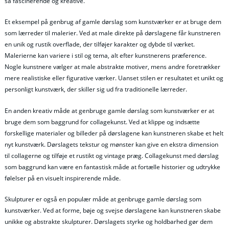
så fascinerende og kreative.
Et eksempel på genbrug af gamle dørslag som kunstværker er at bruge dem
som lærreder til malerier. Ved at male direkte på dørslagene får kunstneren
en unik og rustik overflade, der tilføjer karakter og dybde til værket.
Malerierne kan variere i stil og tema, alt efter kunstnerens præference.
Nogle kunstnere vælger at male abstrakte motiver, mens andre foretrækker
mere realistiske eller figurative værker. Uanset stilen er resultatet et unikt og
personligt kunstværk, der skiller sig ud fra traditionelle lærreder.
En anden kreativ måde at genbruge gamle dørslag som kunstværker er at
bruge dem som baggrund for collagekunst. Ved at klippe og indsætte
forskellige materialer og billeder på dørslagene kan kunstneren skabe et helt
nyt kunstværk. Dørslagets tekstur og mønster kan give en ekstra dimension
til collagerne og tilføje et rustikt og vintage præg. Collagekunst med dørslag
som baggrund kan være en fantastisk måde at fortælle historier og udtrykke
følelser på en visuelt inspirerende måde.
Skulpturer er også en populær måde at genbruge gamle dørslag som
kunstværker. Ved at forme, bøje og svejse dørslagene kan kunstneren skabe
unikke og abstrakte skulpturer. Dørslagets styrke og holdbarhed gør dem