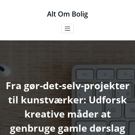
Videre
til
Alt Om Bolig
indhold
Fra gør-det-selv-projekter
til kunstværker: Udforsk
kreative måder at
genbruge gamle dørslag