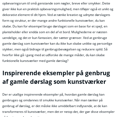
opbevaringsrum til små genstande som nøgler, breve eller smykker. Dette
giver ikke kun en praktisk opbevaringsmulighed, men tilføjer også et unikt og
dekorativt element til dit hjem. Ved at tænke kreativt og udnytte dørslagets
form og struktur, er der mange andre funktionelle kunstværker, du kan
skabe. Du kan for eksempel bruge dørslaget som en base for et spejl, en
planteholder eller endda som en del af et bord. Mulighederne er næsten
uendelige, og det er kun fantasien, der sætter grænser. Ved at genbruge
gamle dørslag som kunstværker kan du ikke kun skabe unikke og personlige
stykker, men også bidrage til genbrugsbevægelsen og reducere spild. Så
hvorfor ikke gå i gang med at udforske de mange måder, du kan skabe
funktionelle kunstværker med gamle dørslag?
Inspirerende eksempler på genbrug
af gamle dørslag som kunstværker
Der er utallige inspirerende eksempler på, hvordan gamle dørslag kan
genbruges og omdannes til smukke kunstværker. Når man tænker på
genbrug af dørslag, er det måske ikke umiddelbart indlysende, at de kan
transformeres til kunstværker, men det er netop det, der gør disse eksempler