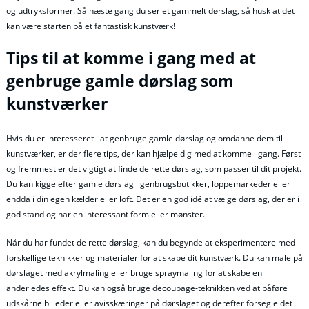
og udtryksformer. Så næste gang du ser et gammelt dørslag, så husk at det
kan være starten på et fantastisk kunstværk!
Tips til at komme i gang med at
genbruge gamle dørslag som
kunstværker
Hvis du er interesseret i at genbruge gamle dørslag og omdanne dem til
kunstværker, er der flere tips, der kan hjælpe dig med at komme i gang. Først
og fremmest er det vigtigt at finde de rette dørslag, som passer til dit projekt.
Du kan kigge efter gamle dørslag i genbrugsbutikker, loppemarkeder eller
endda i din egen kælder eller loft. Det er en god idé at vælge dørslag, der er i
god stand og har en interessant form eller mønster.
Når du har fundet de rette dørslag, kan du begynde at eksperimentere med
forskellige teknikker og materialer for at skabe dit kunstværk. Du kan male på
dørslaget med akrylmaling eller bruge spraymaling for at skabe en
anderledes effekt. Du kan også bruge decoupage-teknikken ved at påføre
udskårne billeder eller avisskæringer på dørslaget og derefter forsegle det