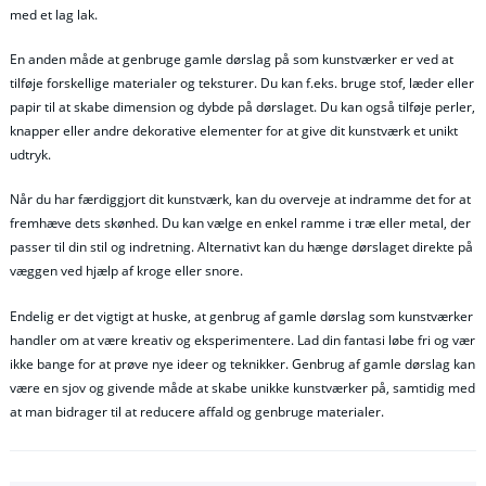
med et lag lak.
En anden måde at genbruge gamle dørslag på som kunstværker er ved at
tilføje forskellige materialer og teksturer. Du kan f.eks. bruge stof, læder eller
papir til at skabe dimension og dybde på dørslaget. Du kan også tilføje perler,
knapper eller andre dekorative elementer for at give dit kunstværk et unikt
udtryk.
Når du har færdiggjort dit kunstværk, kan du overveje at indramme det for at
fremhæve dets skønhed. Du kan vælge en enkel ramme i træ eller metal, der
passer til din stil og indretning. Alternativt kan du hænge dørslaget direkte på
væggen ved hjælp af kroge eller snore.
Endelig er det vigtigt at huske, at genbrug af gamle dørslag som kunstværker
handler om at være kreativ og eksperimentere. Lad din fantasi løbe fri og vær
ikke bange for at prøve nye ideer og teknikker. Genbrug af gamle dørslag kan
være en sjov og givende måde at skabe unikke kunstværker på, samtidig med
at man bidrager til at reducere affald og genbruge materialer.