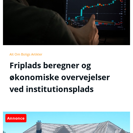
Alt Om Boligs Artikler
Friplads beregner og
økonomiske overvejelser
ved institutionsplads
Annonce