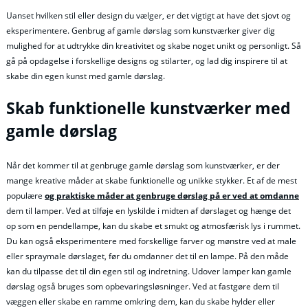
Uanset hvilken stil eller design du vælger, er det vigtigt at have det sjovt og
eksperimentere. Genbrug af gamle dørslag som kunstværker giver dig
mulighed for at udtrykke din kreativitet og skabe noget unikt og personligt. Så
gå på opdagelse i forskellige designs og stilarter, og lad dig inspirere til at
skabe din egen kunst med gamle dørslag.
Skab funktionelle kunstværker med
gamle dørslag
Når det kommer til at genbruge gamle dørslag som kunstværker, er der
mange kreative måder at skabe funktionelle og unikke stykker. Et af de mest
populære
og praktiske måder at genbruge dørslag på er ved at omdanne
dem til lamper. Ved at tilføje en lyskilde i midten af dørslaget og hænge det
op som en pendellampe, kan du skabe et smukt og atmosfærisk lys i rummet.
Du kan også eksperimentere med forskellige farver og mønstre ved at male
eller spraymale dørslaget, før du omdanner det til en lampe. På den måde
kan du tilpasse det til din egen stil og indretning. Udover lamper kan gamle
dørslag også bruges som opbevaringsløsninger. Ved at fastgøre dem til
væggen eller skabe en ramme omkring dem, kan du skabe hylder eller