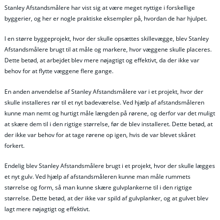
Stanley Afstandsmålere har vist sig at være meget nyttige i forskellige
byggerier, og her er nogle praktiske eksempler på, hvordan de har hjulpet.
I en større byggeprojekt, hvor der skulle opsættes skillevægge, blev Stanley
Afstandsmålere brugt til at måle og markere, hvor væggene skulle placeres.
Dette betød, at arbejdet blev mere nøjagtigt og effektivt, da der ikke var
behov for at flytte væggene flere gange.
En anden anvendelse af Stanley Afstandsmålere var i et projekt, hvor der
skulle installeres rør til et nyt badeværelse. Ved hjælp af afstandsmåleren
kunne man nemt og hurtigt måle længden på rørene, og derfor var det muligt
at skære dem til i den rigtige størrelse, før de blev installeret. Dette betød, at
der ikke var behov for at tage rørene op igen, hvis de var blevet skåret
forkert.
Endelig blev Stanley Afstandsmålere brugt i et projekt, hvor der skulle lægges
et nyt gulv. Ved hjælp af afstandsmåleren kunne man måle rummets
størrelse og form, så man kunne skære gulvplankerne til i den rigtige
størrelse. Dette betød, at der ikke var spild af gulvplanker, og at gulvet blev
lagt mere nøjagtigt og effektivt.