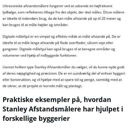
Ultrasoniske afstandsmålere fungerer ved at udsende en højfrekvent
lydbølge, som reflekteres tilbage fra det objekt, der skal måles. Disse målere
er ideelle til indendørs brug, da de kan måle afstande på op til 20 meter og
kan bruges til at måle højder og områder.
Digitale målehjul er en simpel og effektiv måde at måle afstande på. De er
ideelle til at måle lange afstande på flade overflader, såsom veje eller
gangstier. Digitale målehjul kan også bruges til at beregne områder og
volumener ved hjælp af indbyggede funktioner.
Uanset hvilken type Stanley Afstandsmåler du vælger, vil du kunne nyde godt
af deres nøjagtighed og præcision. De er en uundværlig del af enhver byggeri
eller konstruktion, og vil hjælpe med at spare tid og penge, samtidig med at
de sikrer, at dit projekt er korrekt målt og planlagt.
Praktiske eksempler på, hvordan
Stanley Afstandsmålere har hjulpet i
forskellige byggerier