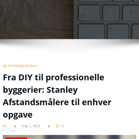
Alt Om Boligs Artikler
Fra DIY til professionelle
byggerier: Stanley
Afstandsmålere til enhver
opgave
Af
maj 1, 2023
0