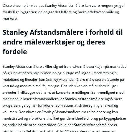
Disse eksempler viser, at Stanley Afstandsmålere kan være meget nyttige i
forskellige byggerier, da de gør det lettere og mere effektivt at måle og
markere.
Stanley Afstandsmålere i forhold til
andre måleværktøjer og deres
fordele
Stanley Afstandsmålere skiller sig ud fra andre måleværktøjer på markedet
på grund af deres høje præcision og hurtige målinger. I modsætning til
målebånd og linealer, kan Stanley Afstandsmålere måle store afstande på
kort tid og med minimal fejlmargin. Desuden kan de måle i forskellige
enheder, hvilket gør det nemt at konvertere målinger. Sammenlignet med
traditionelle laser-afstandsmålere, er Stanley Afstandsmålere også mere
brugervenlige og har funktioner som automatisk beregning af areal og
volumen. Derudover er Stanley Afstandsmålere mere holdbare og kan
modstå stød og vibrationer, hvilket gør dem ideelle til brug på byggepladser
og andre hårde arbejdsområder. Alt i alt er Stanley Afstandsmålere et
pålideligt og effektivt værktøj til både DIY og professionelle byggerier.