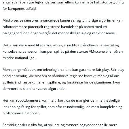
antallet af åbenlyse fejlkendelser, som ellers kunne have haft stor betydning
for kampenes udfald.
Med præcise sensorer, avancerede kameraer og lynhurtige algoritmer kan
robotdommere potentielt registrere hændelser på banen med en
nøjagtighed, der langt overgår det menneskelige øje og reaktionsevne.
Dette kan være med til at sikre, at reglerne bliver håndhævet ensartet og
konsekvent, uanset om kampen spilles på den største VM-scene eller på en
mindre national liga.
Men spørgsmålet er, om teknologien alene kan garantere fair play. Fair play
handler nemlig ikke blot om at håndhæve reglerne korrekt, men også om
spillets ånd, respekt mellem spillere, og forståelse for de situationer, hvor
dommerens skøn har været afgørende.
Her kan robotdommere komme til kort, da de mangler den menneskelige
intuition og føling for spillet, som ofte er nødvendig i de mest komplekse og
tvivlsomme situationer.
Samtidig er der risiko for, at spillere og trænere begynder at spille mere