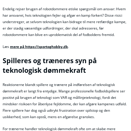
Endelig rejser brugen af robotdommere etiske spørgsmål om ansvar: Hvem
har ansvaret, hvis teknologien fejler og afgør en kamp forkert? Disse risici
understreger, at selvom teknologien kan bidrage til mere retfærdige kampe,
er der stadig væsentlige udfordringer, der skal adresseres, før
robotdommere kan blive en uproblematisk del af fodboldens fremtid.
Læs
mere på https://sportoghobby.dk
.
Spilleres og træneres syn på
teknologisk dømmekraft
Reaktionerne blandt spillere og trænere på indførelsen af teknologisk
dømmekraft er langt fra entydige. Mange professionelle fodboldspillere ser
positivt på brugen af teknologi som VAR og mållinjeteknologi, fordi det
mindsker risikoen for åbenlyse fejldomme, der kan afgøre kampenes udfald.
Flere spillere har dog også udtrykt frustration over spilstop og den
usikkerhed, som kan opstå, mens en afgørelse granskes.
For trænerne handler teknologisk dømmekraft ofte om at skabe mere