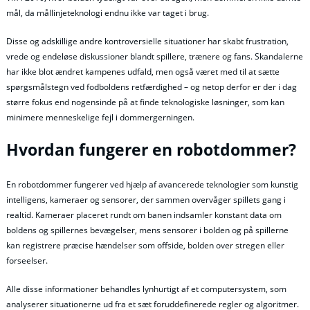
mål, da mållinjeteknologi endnu ikke var taget i brug.
Disse og adskillige andre kontroversielle situationer har skabt frustration,
vrede og endeløse diskussioner blandt spillere, trænere og fans. Skandalerne
har ikke blot ændret kampenes udfald, men også været med til at sætte
spørgsmålstegn ved fodboldens retfærdighed – og netop derfor er der i dag
større fokus end nogensinde på at finde teknologiske løsninger, som kan
minimere menneskelige fejl i dommergerningen.
Hvordan fungerer en robotdommer?
En robotdommer fungerer ved hjælp af avancerede teknologier som kunstig
intelligens, kameraer og sensorer, der sammen overvåger spillets gang i
realtid. Kameraer placeret rundt om banen indsamler konstant data om
boldens og spillernes bevægelser, mens sensorer i bolden og på spillerne
kan registrere præcise hændelser som offside, bolden over stregen eller
forseelser.
Alle disse informationer behandles lynhurtigt af et computersystem, som
analyserer situationerne ud fra et sæt foruddefinerede regler og algoritmer.