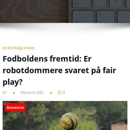
Alt Om Boligs Artikler
Fodboldens fremtid: Er
robotdommere svaret på fair
play?
Af
februar 8, 2026
0
Annonce