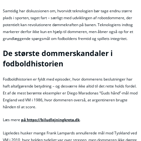
Samtidig har diskussionen om, hvorvidt teknologien bør tage endnu større
plads i sporten, taget fart – særligt med udviklingen af robotdommere, der
potentielt kan revolutionere dømmekraften på banen. Teknologiens indtog
markerer derfor ikke kun en hjælp til dommeren, men åbner også op for et
grundlæggende spørgsmål om fodboldens fremtid og spillets integritet.
De største dommerskandaler i
fodboldhistorien
Fodboldhistorien er fyldt med episoder, hvor dommerens beslutninger har
haft altafgørende betydning – og desværre ikke altid til det rette holds fordel.
Et af de mest berømte eksempler er Diego Maradonas “Guds hånd”-mål mod
England ved VM i 1986, hvor dommeren overså, at argentineren brugte
hånden til at score.
Læs mere
på https://biludlejningkreta.dk
.
Ligeledes husker mange Frank Lampards annullerede mål mod Tyskland ved
VM i 2010, hvor bolden tydeligt var over stregen, men dommeren ikke dømte