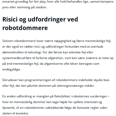
ensartet grundlag for fair play, hvor alle hold behandles lige, uanset kampens
pres eller stemning på stadion.
Risici og udfordringer ved
robotdommere
Selvom robotdommere lover større nøjagtighed og færre menneskelige fejl,
er der også en række risici og udfordringer forbundet med at overlade
dømmekraften til teknologi. For det første kan tekniske fejl eller
systemnedbrud føre til forkerte afgørelser, som kan være sværere at rette op
på end menneskelige fejl, da afgørelserne ofte bliver betragtet som
endegyldige.
Derudover kan programmeringen af robotdommere indeholde skjulte bias
eller fejl, der kan påvirke dommen på uhensigtsmæssige måder.
En anden udfordring er manglen på fleksibilitet i robotternes vurderinger –
hvor en menneskelig dommer kan tage højde for spillets intensitet og
dynamik, vil en robotdommer udelukkende følge de fastsatte regler uden
skelen til kontekst.