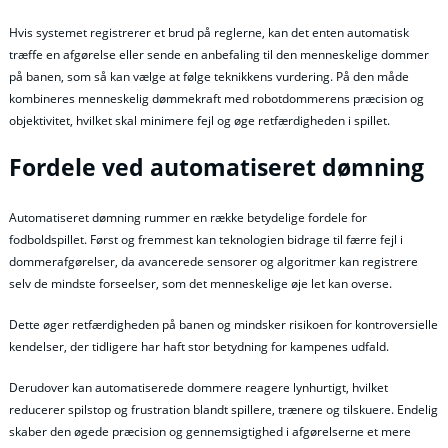
Hvis systemet registrerer et brud på reglerne, kan det enten automatisk
træffe en afgørelse eller sende en anbefaling til den menneskelige dommer
på banen, som så kan vælge at følge teknikkens vurdering. På den måde
kombineres menneskelig dømmekraft med robotdommerens præcision og
objektivitet, hvilket skal minimere fejl og øge retfærdigheden i spillet.
Fordele ved automatiseret dømning
Automatiseret dømning rummer en række betydelige fordele for
fodboldspillet. Først og fremmest kan teknologien bidrage til færre fejl i
dommerafgørelser, da avancerede sensorer og algoritmer kan registrere
selv de mindste forseelser, som det menneskelige øje let kan overse.
Dette øger retfærdigheden på banen og mindsker risikoen for kontroversielle
kendelser, der tidligere har haft stor betydning for kampenes udfald.
Derudover kan automatiserede dommere reagere lynhurtigt, hvilket
reducerer spilstop og frustration blandt spillere, trænere og tilskuere. Endelig
skaber den øgede præcision og gennemsigtighed i afgørelserne et mere