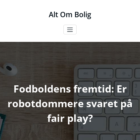
Videre
til
Alt Om Bolig
indhold
Fodboldens fremtid: Er
robotdommere svaret på
fair play?