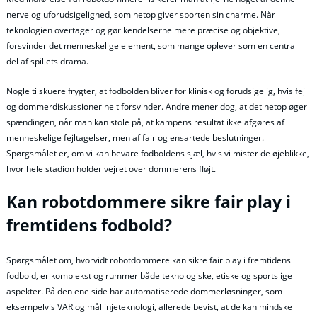
nerve og uforudsigelighed, som netop giver sporten sin charme. Når
teknologien overtager og gør kendelserne mere præcise og objektive,
forsvinder det menneskelige element, som mange oplever som en central
del af spillets drama.
Nogle tilskuere frygter, at fodbolden bliver for klinisk og forudsigelig, hvis fejl
og dommerdiskussioner helt forsvinder. Andre mener dog, at det netop øger
spændingen, når man kan stole på, at kampens resultat ikke afgøres af
menneskelige fejltagelser, men af fair og ensartede beslutninger.
Spørgsmålet er, om vi kan bevare fodboldens sjæl, hvis vi mister de øjeblikke,
hvor hele stadion holder vejret over dommerens fløjt.
Kan robotdommere sikre fair play i
fremtidens fodbold?
Spørgsmålet om, hvorvidt robotdommere kan sikre fair play i fremtidens
fodbold, er komplekst og rummer både teknologiske, etiske og sportslige
aspekter. På den ene side har automatiserede dommerløsninger, som
eksempelvis VAR og mållinjeteknologi, allerede bevist, at de kan mindske