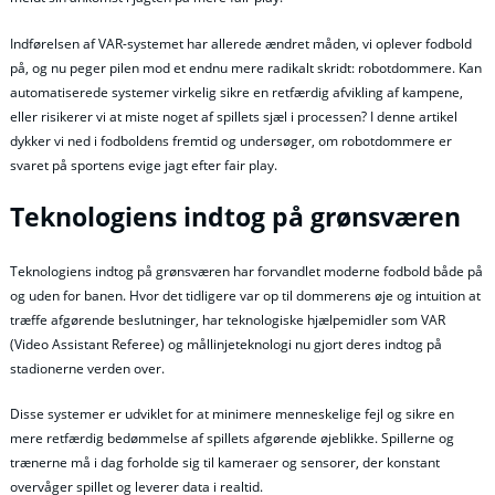
Indførelsen af VAR-systemet har allerede ændret måden, vi oplever fodbold
på, og nu peger pilen mod et endnu mere radikalt skridt: robotdommere. Kan
automatiserede systemer virkelig sikre en retfærdig afvikling af kampene,
eller risikerer vi at miste noget af spillets sjæl i processen? I denne artikel
dykker vi ned i fodboldens fremtid og undersøger, om robotdommere er
svaret på sportens evige jagt efter fair play.
Teknologiens indtog på grønsværen
Teknologiens indtog på grønsværen har forvandlet moderne fodbold både på
og uden for banen. Hvor det tidligere var op til dommerens øje og intuition at
træffe afgørende beslutninger, har teknologiske hjælpemidler som VAR
(Video Assistant Referee) og mållinjeteknologi nu gjort deres indtog på
stadionerne verden over.
Disse systemer er udviklet for at minimere menneskelige fejl og sikre en
mere retfærdig bedømmelse af spillets afgørende øjeblikke. Spillerne og
trænerne må i dag forholde sig til kameraer og sensorer, der konstant
overvåger spillet og leverer data i realtid.