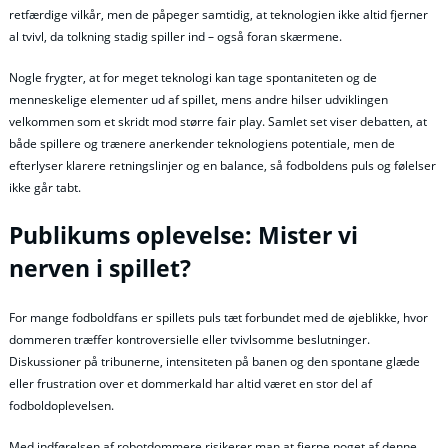
retfærdige vilkår, men de påpeger samtidig, at teknologien ikke altid fjerner
al tvivl, da tolkning stadig spiller ind – også foran skærmene.
Nogle frygter, at for meget teknologi kan tage spontaniteten og de
menneskelige elementer ud af spillet, mens andre hilser udviklingen
velkommen som et skridt mod større fair play. Samlet set viser debatten, at
både spillere og trænere anerkender teknologiens potentiale, men de
efterlyser klarere retningslinjer og en balance, så fodboldens puls og følelser
ikke går tabt.
Publikums oplevelse: Mister vi
nerven i spillet?
For mange fodboldfans er spillets puls tæt forbundet med de øjeblikke, hvor
dommeren træffer kontroversielle eller tvivlsomme beslutninger.
Diskussioner på tribunerne, intensiteten på banen og den spontane glæde
eller frustration over et dommerkald har altid været en stor del af
fodboldoplevelsen.
Med indførelsen af robotdommere risikerer man at fjerne noget af denne