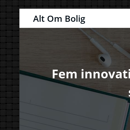
Videre
Alt Om Bolig
til
indhold
Fem innovati