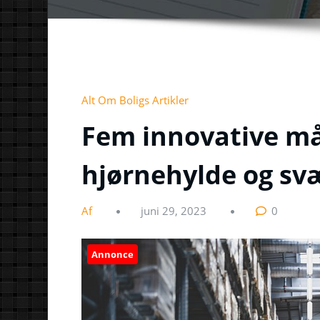
Alt Om Boligs Artikler
Fem innovative må
hjørnehylde og svæ
Af
juni 29, 2023
0
Annonce