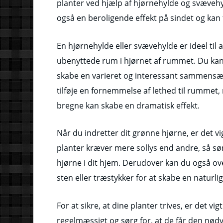
planter ved hjælp af hjørnehylde og svævehy
også en beroligende effekt på sindet og kan f
En hjørnehylde eller svævehylde er ideel til 
ubenyttede rum i hjørnet af rummet. Du kan p
skabe en varieret og interessant sammensæt
tilføje en fornemmelse af lethed til rummet
bregne kan skabe en dramatisk effekt.
Når du indretter dit grønne hjørne, er det vi
planter kræver mere sollys end andre, så sørg
hjørne i dit hjem. Derudover kan du også ov
sten eller træstykker for at skabe en naturlig
For at sikre, at dine planter trives, er det vi
regelmæssigt og sørg for, at de får den nød