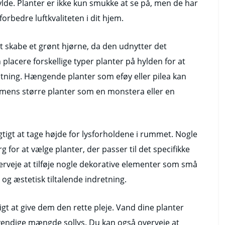
lde. Planter er ikke kun smukke at se på, men de har
orbedre luftkvaliteten i dit hjem.
at skabe et grønt hjørne, da den udnytter det
lacere forskellige typer planter på hylden for at
ning. Hængende planter som eføy eller pilea kan
, mens større planter som en monstera eller en
gtigt at tage højde for lysforholdene i rummet. Nogle
 for at vælge planter, der passer til det specifikke
erveje at tilføje nogle dekorative elementer som små
 og æstetisk tiltalende indretning.
gtigt at give dem den rette pleje. Vand dine planter
vendige mængde sollys. Du kan også overveje at