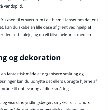
gå vandspild.
 friskhed til ethvert rum i dit hjem. Uanset om det er i
, kan du skabe en lille oase af grønt ved hjælp af
r den rette pleje, og du vil blive belønnet med en
ng og dekoration
en fantastisk måde at organisere småting og
øsninger kan du udnytte det ellers ubrugte hjørne af
område til opbevaring af dine småting.
e og vise dine yndlingsbøger, smykker eller andre
å en måde, der både er æstetisk tiltalende og