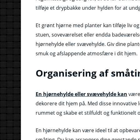
tilføje et drypbakke under hylden for at und
Et grønt hjørne med planter kan tilføje liv og
stuen, soveværelset eller endda badeværelset
hjørnehylde eller svævehylde. Giv dine plante
smuk og afslappende atmosfære i dit hjem.
Organisering af småti
En hjørnehylde eller svævehylde kan
være 
dekorere dit hjem på. Med disse innovative l
rummet og skabe et stilfuldt og funktionelt 
En hjørnehylde kan være ideel til at opbevar
småting. Du kan arrangere dine genstande p