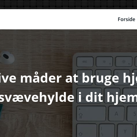
Forside
ve måder at bruge h
svævehylde i dit hje