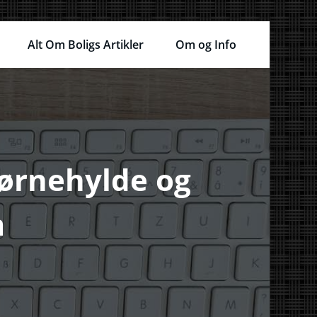
Alt Om Boligs Artikler
Om og Info
jørnehylde og
m