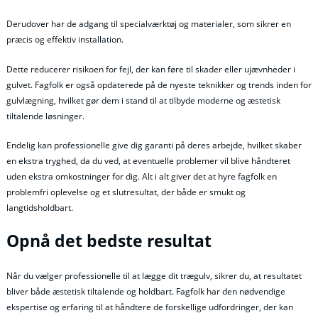
Derudover har de adgang til specialværktøj og materialer, som sikrer en
præcis og effektiv installation.
Dette reducerer risikoen for fejl, der kan føre til skader eller ujævnheder i
gulvet. Fagfolk er også opdaterede på de nyeste teknikker og trends inden for
gulvlægning, hvilket gør dem i stand til at tilbyde moderne og æstetisk
tiltalende løsninger.
Endelig kan professionelle give dig garanti på deres arbejde, hvilket skaber
en ekstra tryghed, da du ved, at eventuelle problemer vil blive håndteret
uden ekstra omkostninger for dig. Alt i alt giver det at hyre fagfolk en
problemfri oplevelse og et slutresultat, der både er smukt og
langtidsholdbart.
Opnå det bedste resultat
Når du vælger professionelle til at lægge dit trægulv, sikrer du, at resultatet
bliver både æstetisk tiltalende og holdbart. Fagfolk har den nødvendige
ekspertise og erfaring til at håndtere de forskellige udfordringer, der kan