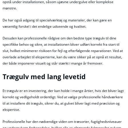
opstå under installationen, såsom ujævne undergulve eller komplekse
mønstre.
De har også adgang til specialværktøj og materialer, der kan gøre en
væsentlig forskel i det endelige udseende og kvalitet.
Desuden kan professionelle rådgive om den bedste type trægulv til dine
specifikke behov og sikre, at installationen bliver udført korrekt fra start til
slut, hvilket minimerer risikoen for fejl og efterfølgende reparationer. Ved at
overlade arbejdet til eksperterne, kan du være sikker på at opnå et resultat,
der både imponerer visuelt og står stærkt i mange år fremover.
Trægulv med lang levetid
Et trægulv er en investering, der kan holde i mange årtier, hvis det bliver lagt
korrekt og vedligeholdt ordentligt. Ved at vælge professionelle håndværkere
til at installere dit trægulv, sikrer du, at gulvet bliver lagt med præcision og
ekspertise.
Professionelle har den nødvendige viden om træsorter, fugtighedsniveauer
og undergulvets forberedelse, hvilket alle er afgørende faktorer for gulvets