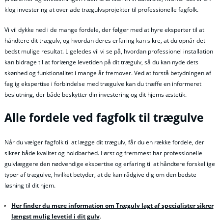
klog investering at overlade trægulvsprojekter til professionelle fagfolk.
Vi vil dykke ned i de mange fordele, der følger med at hyre eksperter til at
håndtere dit trægulv, og hvordan deres erfaring kan sikre, at du opnår det
bedst mulige resultat. Ligeledes vil vi se på, hvordan professionel installation
kan bidrage til at forlænge levetiden på dit trægulv, så du kan nyde dets
skønhed og funktionalitet i mange år fremover. Ved at forstå betydningen af
faglig ekspertise i forbindelse med trægulve kan du træffe en informeret
beslutning, der både beskytter din investering og dit hjems æstetik.
Alle fordele ved fagfolk til trægulve
Når du vælger fagfolk til at lægge dit trægulv, får du en række fordele, der
sikrer både kvalitet og holdbarhed. Først og fremmest har professionelle
gulvlæggere den nødvendige ekspertise og erfaring til at håndtere forskellige
typer af trægulve, hvilket betyder, at de kan rådgive dig om den bedste
løsning til dit hjem.
Her finder du mere information om Trægulv lagt af specialister sikrer
længst mulig levetid i dit gulv
.