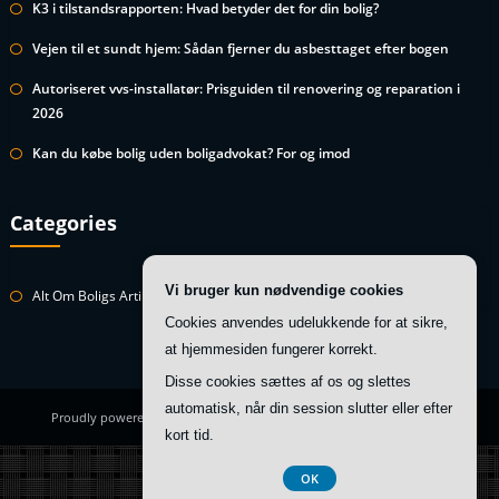
K3 i tilstandsrapporten: Hvad betyder det for din bolig?
Vejen til et sundt hjem: Sådan fjerner du asbesttaget efter bogen
Autoriseret vvs-installatør: Prisguiden til renovering og reparation i
2026
Kan du købe bolig uden boligadvokat? For og imod
Categories
Vi bruger kun nødvendige cookies
Alt Om Boligs Artikler
Cookies anvendes udelukkende for at sikre,
at hjemmesiden fungerer korrekt.
Disse cookies sættes af os og slettes
automatisk, når din session slutter eller efter
Proudly powered by
WordPress
| Theme:
HoneyBee
by SpiceThemes
kort tid.
Registreringsnummer 374 077 39
OK