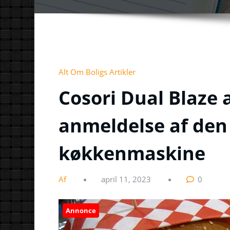
Alt Om Boligs Artikler
Cosori Dual Blaze a
anmeldelse af de
køkkenmaskine
Af
april 11, 2023
0
Annonce