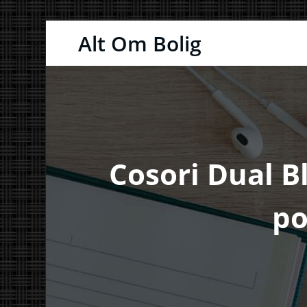
Videre
Alt Om Bolig
til
indhold
Cosori Dual B
po