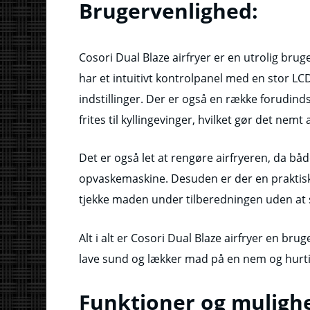
Brugervenlighed:
Cosori Dual Blaze airfryer er en utrolig bru
har et intuitivt kontrolpanel med en stor LC
indstillinger. Der er også en række forudin
frites til kyllingevinger, hvilket gør det n
Det er også let at rengøre airfryeren, da bå
opvaskemaskine. Desuden er der en praktisk 
tjekke maden under tilberedningen uden at s
Alt i alt er Cosori Dual Blaze airfryer en brug
lave sund og lækker mad på en nem og hurt
Funktioner og muligh