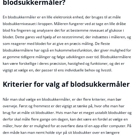
blodsukkermåler?
En blodsukkermåler er en lille elektronisk enhed, der bruges til at måle
blodsukkerniveauet i kroppen. Måleren fungerer ved at tage en lille dråbe
blod fra fingeren og analysere det for at bestemme niveauet af glukose i
blodet. Dette gøres ved hjælp af en teststrimmel, der indsættes i måleren, og
som reagerer med blodet for at give en præcis måling. De fleste
blodsukkermålere har også en hukommelsesfunktion, der giver mulighed for
at gemme tidligere målinger og følge udviklingen over tid. Blodsukkermålere
kan være forskellige i deres præcision, hastighed og funktioner, og det er
vigtigt at vælge en, der passer til ens individuelle behov og livsstil.
Kriterier for valg af blodsukkermåler
Når man skal vælge en blodsukkermåler, er der flere kriterier, man bør
overveje. Først og fremmest er det vigtigt at tænke på, hvor ofte man har
brug for at måle sit blodsukker. Hvis man har et meget ustabilt blodsukker og
derfor skal måle flere gange om dagen, kan det være en fordel at vælge en
måler, hvor der er mulighed for at overføre data til en app eller computer. På
den måde kan man nemt holde styr på sit blodsukker over en længere