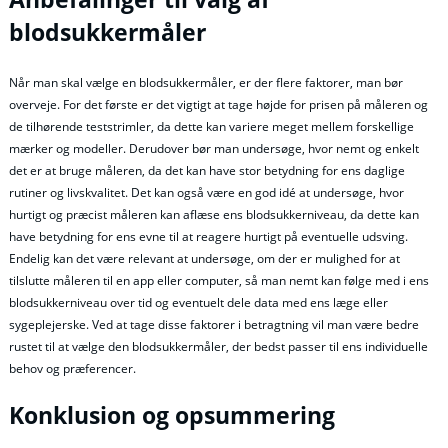
blodsukkermåler
Når man skal vælge en blodsukkermåler, er der flere faktorer, man bør
overveje. For det første er det vigtigt at tage højde for prisen på måleren og
de tilhørende teststrimler, da dette kan variere meget mellem forskellige
mærker og modeller. Derudover bør man undersøge, hvor nemt og enkelt
det er at bruge måleren, da det kan have stor betydning for ens daglige
rutiner og livskvalitet. Det kan også være en god idé at undersøge, hvor
hurtigt og præcist måleren kan aflæse ens blodsukkerniveau, da dette kan
have betydning for ens evne til at reagere hurtigt på eventuelle udsving.
Endelig kan det være relevant at undersøge, om der er mulighed for at
tilslutte måleren til en app eller computer, så man nemt kan følge med i ens
blodsukkerniveau over tid og eventuelt dele data med ens læge eller
sygeplejerske. Ved at tage disse faktorer i betragtning vil man være bedre
rustet til at vælge den blodsukkermåler, der bedst passer til ens individuelle
behov og præferencer.
Konklusion og opsummering