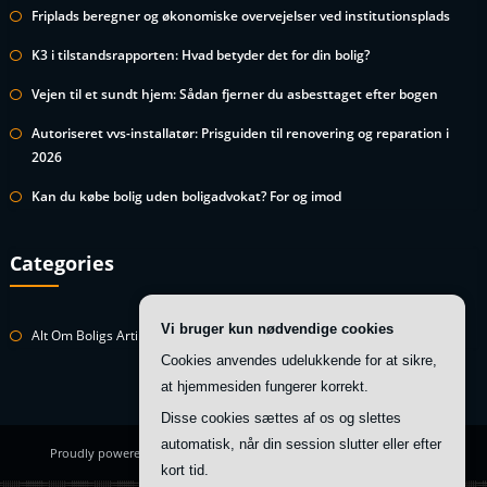
Friplads beregner og økonomiske overvejelser ved institutionsplads
K3 i tilstandsrapporten: Hvad betyder det for din bolig?
Vejen til et sundt hjem: Sådan fjerner du asbesttaget efter bogen
Autoriseret vvs-installatør: Prisguiden til renovering og reparation i
2026
Kan du købe bolig uden boligadvokat? For og imod
Categories
Vi bruger kun nødvendige cookies
Alt Om Boligs Artikler
Cookies anvendes udelukkende for at sikre,
at hjemmesiden fungerer korrekt.
Disse cookies sættes af os og slettes
automatisk, når din session slutter eller efter
Proudly powered by
WordPress
| Theme:
HoneyBee
by SpiceThemes
kort tid.