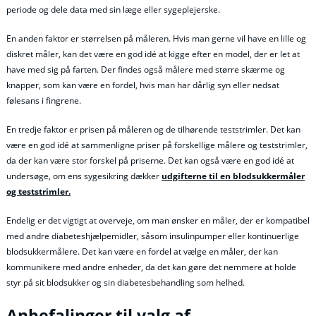
periode og dele data med sin læge eller sygeplejerske.
En anden faktor er størrelsen på måleren. Hvis man gerne vil have en lille og
diskret måler, kan det være en god idé at kigge efter en model, der er let at
have med sig på farten. Der findes også målere med større skærme og
knapper, som kan være en fordel, hvis man har dårlig syn eller nedsat
følesans i fingrene.
En tredje faktor er prisen på måleren og de tilhørende teststrimler. Det kan
være en god idé at sammenligne priser på forskellige målere og teststrimler,
da der kan være stor forskel på priserne. Det kan også være en god idé at
undersøge, om ens sygesikring dækker
udgifterne til en blodsukkermåler
og teststrimler.
Endelig er det vigtigt at overveje, om man ønsker en måler, der er kompatibel
med andre diabeteshjælpemidler, såsom insulinpumper eller kontinuerlige
blodsukkermålere. Det kan være en fordel at vælge en måler, der kan
kommunikere med andre enheder, da det kan gøre det nemmere at holde
styr på sit blodsukker og sin diabetesbehandling som helhed.
Anbefalinger til valg af