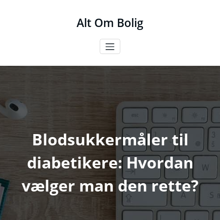
Videre
til
Alt Om Bolig
indhold
Blodsukkermåler til
diabetikere: Hvordan
vælger man den rette?