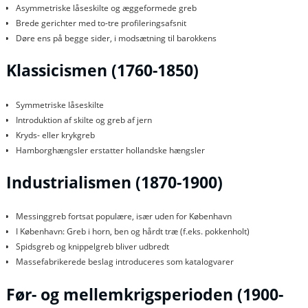
Asymmetriske låseskilte og æggeformede greb
Brede gerichter med to-tre profileringsafsnit
Døre ens på begge sider, i modsætning til barokkens
Klassicismen (1760-1850)
Symmetriske låseskilte
Introduktion af skilte og greb af jern
Kryds- eller krykgreb
Hamborghængsler erstatter hollandske hængsler
Industrialismen (1870-1900)
Messinggreb fortsat populære, især uden for København
I København: Greb i horn, ben og hårdt træ (f.eks. pokkenholt)
Spidsgreb og knippelgreb bliver udbredt
Massefabrikerede beslag introduceres som katalogvarer
Før- og mellemkrigsperioden (1900-