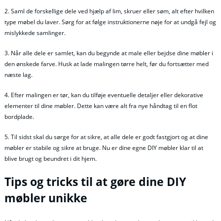
2. Saml de forskellige dele ved hjælp af lim, skruer eller søm, alt efter hvilken
type møbel du laver. Sørg for at følge instruktionerne nøje for at undgå fejl og
mislykkede samlinger.
3. Når alle dele er samlet, kan du begynde at male eller bejdse dine møbler i
den ønskede farve. Husk at lade malingen tørre helt, før du fortsætter med
næste lag.
4. Efter malingen er tør, kan du tilføje eventuelle detaljer eller dekorative
elementer til dine møbler. Dette kan være alt fra nye håndtag til en flot
bordplade.
5. Til sidst skal du sørge for at sikre, at alle dele er godt fastgjort og at dine
møbler er stabile og sikre at bruge. Nu er dine egne DIY møbler klar til at
blive brugt og beundret i dit hjem.
Tips og tricks til at gøre dine DIY
møbler unikke