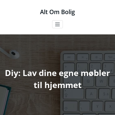
Videre
til
Alt Om Bolig
indhold
Diy: Lav dine egne møbler
til hjemmet