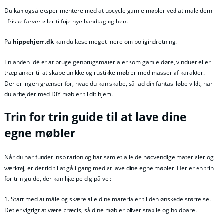
Du kan også eksperimentere med at upcycle gamle møbler ved at male dem
i friske farver eller tilføje nye håndtag og ben.
På
hippehjem.dk
kan du læse meget mere om boligindretning.
En anden idé er at bruge genbrugsmaterialer som gamle døre, vinduer eller
træplanker til at skabe unikke og rustikke møbler med masser af karakter.
Der er ingen grænser for, hvad du kan skabe, så lad din fantasi løbe vildt, når
du arbejder med DIY møbler til dit hjem.
Trin for trin guide til at lave dine
egne møbler
Når du har fundet inspiration og har samlet alle de nødvendige materialer og
værktøj, er det tid til at gå i gang med at lave dine egne møbler. Her er en trin
for trin guide, der kan hjælpe dig på vej:
1. Start med at måle og skære alle dine materialer til den ønskede størrelse.
Det er vigtigt at være præcis, så dine møbler bliver stabile og holdbare.