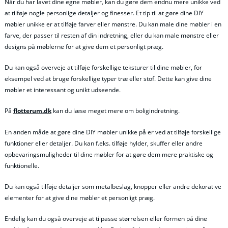
Når du har lavet dine egne møbler, kan du gøre dem endnu mere unikke ved
at tilføje nogle personlige detaljer og finesser. Et tip til at gøre dine DIY
møbler unikke er at tilføje farver eller mønstre. Du kan male dine møbler i en
farve, der passer til resten af din indretning, eller du kan male mønstre eller
designs på møblerne for at give dem et personligt præg.
Du kan også overveje at tilføje forskellige teksturer til dine møbler, for
eksempel ved at bruge forskellige typer træ eller stof. Dette kan give dine
møbler et interessant og unikt udseende.
På
flotterum.dk
kan du læse meget mere om boligindretning.
En anden måde at gøre dine DIY møbler unikke på er ved at tilføje forskellige
funktioner eller detaljer. Du kan f.eks. tilføje hylder, skuffer eller andre
opbevaringsmuligheder til dine møbler for at gøre dem mere praktiske og
funktionelle.
Du kan også tilføje detaljer som metalbeslag, knopper eller andre dekorative
elementer for at give dine møbler et personligt præg.
Endelig kan du også overveje at tilpasse størrelsen eller formen på dine