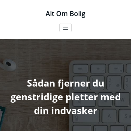
Videre
til
Alt Om Bolig
indhold
Sådan fjerner du
genstridige pletter med
din indvasker