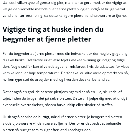
Uanset hvilken type af genstridig plet, man har at gøre med, er det vigtigt at
vælge den korrekte metode til at fjerne pletten, og at undgå at bruge varmt
vand eller tørretumbling, da dette kan gøre pletten endnu sværere at fjerne.
Vigtige ting at huske inden du
begynder at fjerne pletter
Før du begynder at fjerne pletter med din indvasker, er der nogle vigtige ting,
du skal huske. Det første er at læse tøjets vaskeanvisning grundigt og følge
den. Nogle stoffer kan blive ødelagt eller misfarvet, hvis de udsættes for visse
kemikalier eller høje temperaturer. Derfor skal du altid være opmærksom på,
hvilken type stof du arbejder med, og hvordan det skal behandles.
Det er også en god idé at teste pletfjerningsmidlet på en lille, skjult del af
tøjet, inden du bruger det på selve pletten. Dette vil hjælpe dig med at undgå
eventuelle overraskelser, såsom farveudslip eller skader på stoffet.
Husk også at arbejde hurtigt, når du fjerner pletter. Jo længere tid pletten
sidder, jo sværere vil den være at fjerne. Derfor er det bedst at behandle
pletten så hurtigt som muligt efter, at du opdager den.