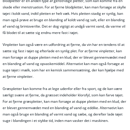
Blodpletter er en anden type af genstridige pletter, som kan komme fra en
skade eller menstruation. For at fjerne blodpletter, kan man forsøge at skylle
tøjet i koldt vand, indtil pletten er helt væk. Hvis pletten stadig er synlig, kan
man også prøve at bruge en blanding af koldt vand og salt, eller en blanding
af vand og brintoverilte. Det er dog vigtigt at undgå varmt vand, da varme vil
få blodet til at sætte sig endnu mere fast i tøjet.
Vinpletter kan også være en udfordring at fjerne, da vin har en tendens til at
sætte sig fast i tøjet og efterlade en synlig plet. For at fjerne vinpletter, kan
man forsøge at duppe pletten med en klud, der er blevet gennemvædet med
en blanding af vand og opvaskemiddel. Alternativt kan man også forsøge at
suge tøjet i mælk, som har en kemisk sammensætning, der kan hjælpe med
at fjerne vinpletter.
Græspletter kan komme fra at lege udenfor eller fra sport, og de kan være
særligt svære at fjerne, da græsset indeholder klorofyl, som kan farve tøjet.
For at fjerne græspletter, kan man forsøge at duppe pletten med en klud, der
er blevet gennemvædet med en blanding af vand og eddike. Alternativt kan
man også bruge en blanding af varmt vand og sæbe, og derefter lade tøjet
suge i blandingen i et stykke tid, inden man vasker det i maskinen.