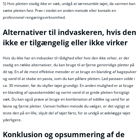
5) Hvis pletten stadig ikke er væk, undgå at tørretumble tøjet, da varmen kan
sætte pletten fast. Prøv i stedet en anden metode eller kontakt en
professionel rengøringsvirksomhed.
Alternativer til indvaskeren, hvis den
ikke er tilgængelig eller ikke virker
Hvis du ikke har en indvasker til rådighed eller hvis den ikke virker, er der
stadig en række alternativer, du kan bruge til at fjerne genstridige pletter på
dit tøj. En af de mest effektive metoder er at bruge en blanding af bagepulver
og vand til at skabe en pasta, som du kan påføre pletten. Lad pastaen sidde i
ca. 30 minutter, før du skyller tøjet grundigt. En anden mulighed er at bruge
en blanding af opvaskemiddel og varmt vand til at gnide pletten forsigtigt
væk. Du kan også prøve at bruge en kombination af eddike og vand for at
løsne og fjerne pletter. Uanset hvilken metode du vælger, er det vigtigt at
teste den på en lille, skjult del af tøjet først, for at undgå at ødelægge tøjet
yderligere.
Konklusion og opsummering af de