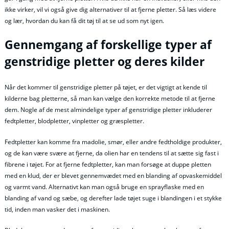
ikke virker, vil vi også give dig alternativer til at fjerne pletter. Så læs videre
og lær, hvordan du kan få dit tøj til at se ud som nyt igen.
Gennemgang af forskellige typer af
genstridige pletter og deres kilder
Når det kommer til genstridige pletter på tøjet, er det vigtigt at kende til
kilderne bag pletterne, så man kan vælge den korrekte metode til at fjerne
dem. Nogle af de mest almindelige typer af genstridige pletter inkluderer
fedtpletter, blodpletter, vinpletter og græspletter.
Fedtpletter kan komme fra madolie, smør, eller andre fedtholdige produkter,
og de kan være svære at fjerne, da olien har en tendens til at sætte sig fast i
fibrene i tøjet. For at fjerne fedtpletter, kan man forsøge at duppe pletten
med en klud, der er blevet gennemvædet med en blanding af opvaskemiddel
og varmt vand. Alternativt kan man også bruge en sprayflaske med en
blanding af vand og sæbe, og derefter lade tøjet suge i blandingen i et stykke
tid, inden man vasker det i maskinen.