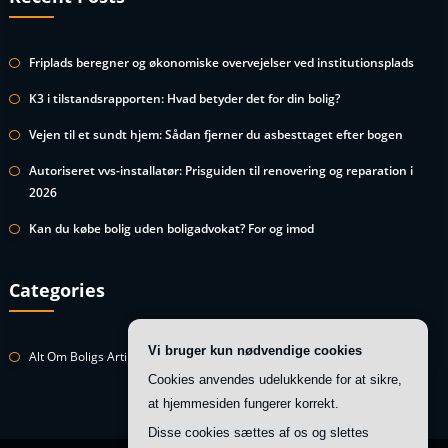
Friplads beregner og økonomiske overvejelser ved institutionsplads
K3 i tilstandsrapporten: Hvad betyder det for din bolig?
Vejen til et sundt hjem: Sådan fjerner du asbesttaget efter bogen
Autoriseret vvs-installatør: Prisguiden til renovering og reparation i
2026
Kan du købe bolig uden boligadvokat? For og imod
Categories
Vi bruger kun nødvendige cookies
Alt Om Boligs Artikler
Cookies anvendes udelukkende for at sikre,
at hjemmesiden fungerer korrekt.
Disse cookies sættes af os og slettes