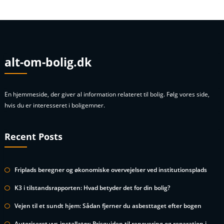
alt-om-bolig.dk
En hjemmeside, der giver al information relateret til bolig. Følg vores side,
hvis du er interesseret i boligemner.
Recent Posts
Friplads beregner og økonomiske overvejelser ved institutionsplads
K3 i tilstandsrapporten: Hvad betyder det for din bolig?
Vejen til et sundt hjem: Sådan fjerner du asbesttaget efter bogen
Autoriseret vvs-installatør: Prisguiden til renovering og reparation i