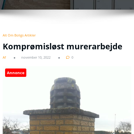
Alt Om Boligs Artikler
Komprømisløst murerarbejde
Af
november 10, 2022
0
Annonce