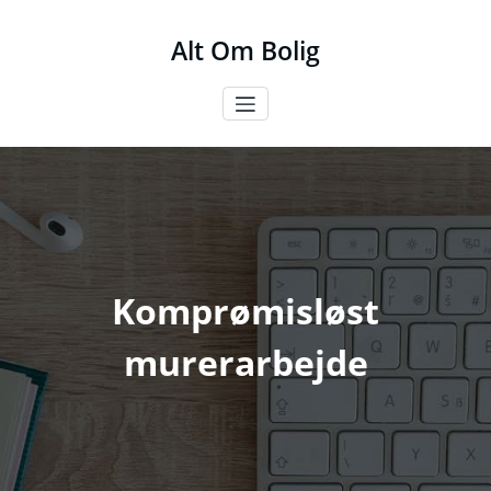
Videre
til
Alt Om Bolig
indhold
Komprømisløst
murerarbejde